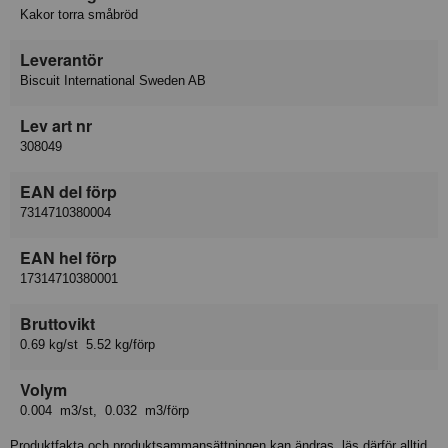
Kakor torra småbröd
Leverantör
Biscuit International Sweden AB
Lev art nr
308049
EAN del förp
7314710380004
EAN hel förp
17314710380001
Bruttovikt
0.69 kg/st 5.52 kg/förp
Volym
0.004 m3/st, 0.032 m3/förp
Produktfakta och produktsammansättningen kan ändras, läs därför alltid