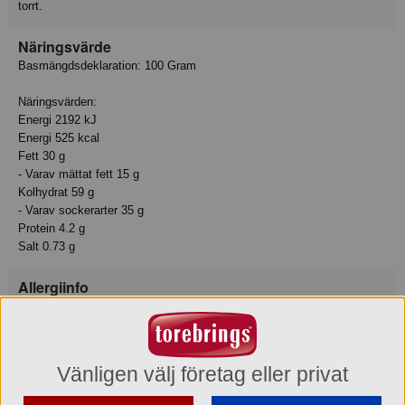
torrt.
Näringsvärde
Basmängdsdeklaration: 100 Gram
Näringsvärden:
Energi 2192 kJ
Energi 525 kcal
Fett 30 g
- Varav mättat fett 15 g
Kolhydrat 59 g
- Varav sockerarter 35 g
Protein 4.2 g
Salt 0.73 g
Allergiinfo
Innehåller: Spannmål som innehåller gluten
Kan innehålla: Ägg
Kan innehålla: Mjölk
Kan innehålla: Mandel
Vänligen välj företag eller privat
Innehåller: