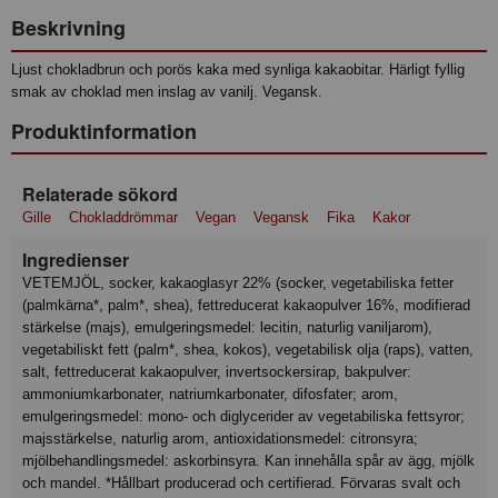
Beskrivning
Ljust chokladbrun och porös kaka med synliga kakaobitar. Härligt fyllig
smak av choklad men inslag av vanilj. Vegansk.
Produktinformation
Relaterade sökord
Gille
Chokladdrömmar
Vegan
Vegansk
Fika
Kakor
Ingredienser
VETEMJÖL, socker, kakaoglasyr 22% (socker, vegetabiliska fetter
(palmkärna*, palm*, shea), fettreducerat kakaopulver 16%, modifierad
stärkelse (majs), emulgeringsmedel: lecitin, naturlig vaniljarom),
vegetabiliskt fett (palm*, shea, kokos), vegetabilisk olja (raps), vatten,
salt, fettreducerat kakaopulver, invertsockersirap, bakpulver:
ammoniumkarbonater, natriumkarbonater, difosfater; arom,
emulgeringsmedel: mono- och diglycerider av vegetabiliska fettsyror;
majsstärkelse, naturlig arom, antioxidationsmedel: citronsyra;
mjölbehandlingsmedel: askorbinsyra. Kan innehålla spår av ägg, mjölk
och mandel. *Hållbart producerad och certifierad. Förvaras svalt och