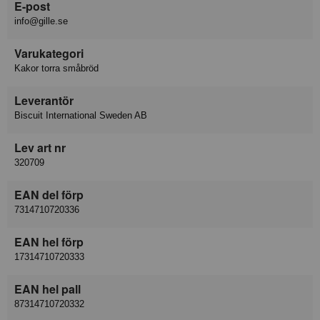
E-post
info@gille.se
Varukategori
Kakor torra småbröd
Leverantör
Biscuit International Sweden AB
Lev art nr
320709
EAN del förp
7314710720336
EAN hel förp
17314710720333
EAN hel pall
87314710720332