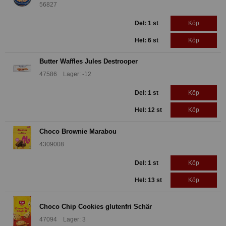
56827
Del: 1 st
Köp
Hel: 6 st
Köp
Butter Waffles Jules Destrooper
47586 Lager: -12
Del: 1 st
Köp
Hel: 12 st
Köp
Choco Brownie Marabou
4309008
Del: 1 st
Köp
Hel: 13 st
Köp
Choco Chip Cookies glutenfri Schär
47094 Lager: 3