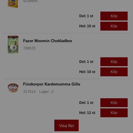
4259894
Del: 1 st
Köp
Hel: 10 st
Köp
Fazer Moomin Chokladkex
708525
Del: 1 st
Köp
Hel: 10 st
Köp
Finskorpor Kardemumma Gille
317914 Lager: -2
Del: 1 st
Köp
Hel: 12 st
Köp
Visa fler