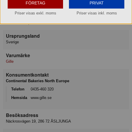
FÖRETAG
PRIVAT
Produkten innehåller det angivna allergenet.
Priser visas exkl. moms
Priser visas inkl. moms
Förvaring
Max-/Mintemperatur: 25/5°C
Ursprungsland
Sverige
Varumärke
Gille
Konsumentkontakt
Continental Bakeries North Europe
Telefon
0435-460 320
Hemsida
www.gille.se
Besöksadress
Näckrosvägen 19, 286 72 ÅSLJUNGA