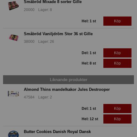
Småbröd Mixade 8 sorter Gille
20000 Lager: 8
Hel: 1 st
Köp
Småbröd Vaniljdröm Stor 36 st Gille
38000 Lager: 26
Del: 1 st
Köp
Hel: 8 st
Köp
Liknande produkter
Almond Thins mandelkakor Jules Destrooper
47584 Lager: 2
Del: 1 st
Köp
Hel: 12 st
Köp
Butter Cookies Danish Royal Dansk