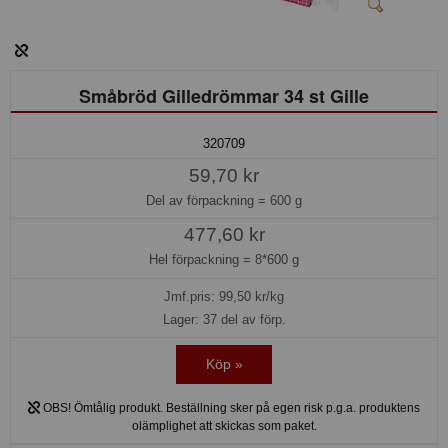
Småbröd Gilledrömmar 34 st Gille
320709
59,70 kr
Del av förpackning =
600 g
477,60 kr
Hel förpackning =
8*600 g
Jmf.pris:
99,50
kr/kg
Lager: 37 del av förp.
Köp »
OBS! Ömtålig produkt. Beställning sker på egen risk p.g.a. produktens
olämplighet att skickas som paket.