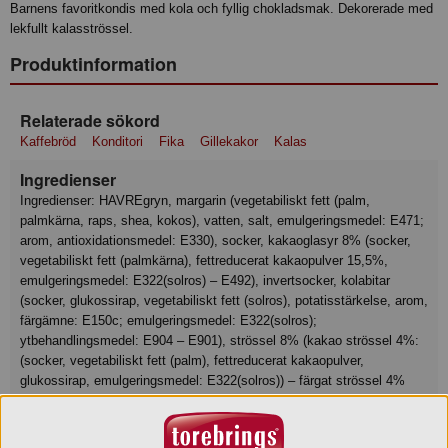
Barnens favoritkondis med kola och fyllig chokladsmak. Dekorerade med
lekfullt kalasströssel.
Produktinformation
Relaterade sökord
Kaffebröd
Konditori
Fika
Gillekakor
Kalas
Ingredienser
Ingredienser: HAVREgryn, margarin (vegetabiliskt fett (palm,
palmkärna, raps, shea, kokos), vatten, salt, emulgeringsmedel: E471;
arom, antioxidationsmedel: E330), socker, kakaoglasyr 8% (socker,
vegetabiliskt fett (palmkärna), fettreducerat kakaopulver 15,5%,
emulgeringsmedel: E322(solros) – E492), invertsocker, kolabitar
(socker, glukossirap, vegetabiliskt fett (solros), potatisstärkelse, arom,
färgämne: E150c; emulgeringsmedel: E322(solros);
ytbehandlingsmedel: E904 – E901), strössel 8% (kakao strössel 4%:
(socker, vegetabiliskt fett (palm), fettreducerat kakaopulver,
glukossirap, emulgeringsmedel: E322(solros)) – färgat strössel 4%
(socker, vegetabiliskt fett (palm, kokos), glukossirap, färgämne 0,8%:
(koncentrat av citron, färgtistel, äpple, spirulina, rödbeta);
ytbehandlingsmedel:(E903 – E904); emulgeringsmedel: E322(solros);