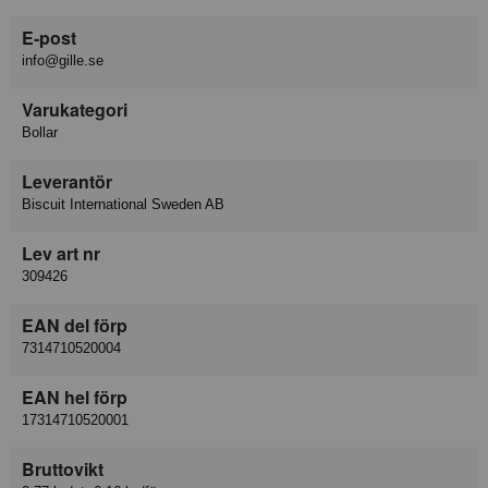
E-post
info@gille.se
Varukategori
Bollar
Leverantör
Biscuit International Sweden AB
Lev art nr
309426
EAN del förp
7314710520004
EAN hel förp
17314710520001
Bruttovikt