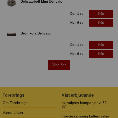
Delicatoboll Mini Delicato
Del: 1 st
Köp
Hel: 6 st
Köp
Drömkola Delicato
Del: 1 st
Köp
Hel: 6 st
Köp
Visa fler
Torebrings
Vårt erbjudande
Om Torebrings
extratipset kampanjer v. 32-
37
Varumärken
Inbyteskampanj kaffemaskin