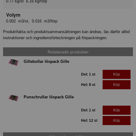
0.77 kg/st 6.16 kg/förp
Volym
0.002 m3/st, 0.016 m3/förp
Produktfakta och produktsammansättningen kan ändras, läs därför alltid
instruktioner och ingrediensförteckningen på förpackningen.
Relaterade produkter
Gillebollar löspack Gille
Del: 1 st
Köp
Hel: 8 st
Köp
Punschrullar löspack Gille
Del: 1 st
Köp
Hel: 12 st
Köp