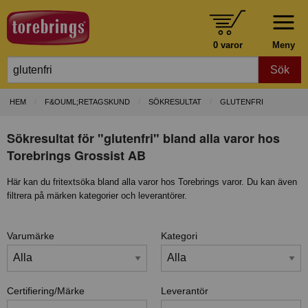
0 varor
Meny
Sök
HEM
F&OUML;RETAGSKUND
SÖKRESULTAT
GLUTENFRI
Sökresultat för "glutenfri" bland alla varor hos
Torebrings Grossist AB
Här kan du fritextsöka bland alla varor hos Torebrings varor. Du kan även
filtrera på märken kategorier och leverantörer.
Varumärke
Kategori
Certifiering/Märke
Leverantör