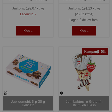
Jmf.pris:
199,07
kr/kg
Jmf.pris:
191,13
kr/kg
Lagerinfo »
(26,62 kr/bit)
Lager: 2 del av förp.
Köp »
Köp »
Kampanj! -5%
Jubileumsbit 6-p 30 g
Juni Laktos- o Glutenfri
Delicato
strut SIA Glass