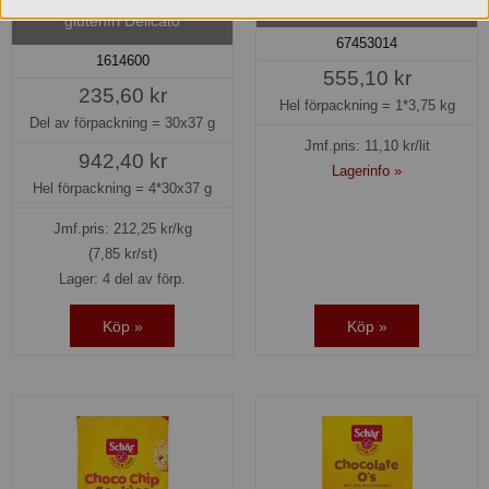
Brun bassås pulver Knorr
Brownie Salt Kola mini
glutenfri Delicato
67453014
1614600
555,10 kr
235,60 kr
Hel förpackning =
1*3,75 kg
Del av förpackning =
30x37 g
Jmf.pris:
11,10
kr/lit
942,40 kr
Lagerinfo »
Hel förpackning =
4*30x37 g
Jmf.pris:
212,25
kr/kg
(7,85 kr/st)
Lager: 4 del av förp.
Köp »
Köp »