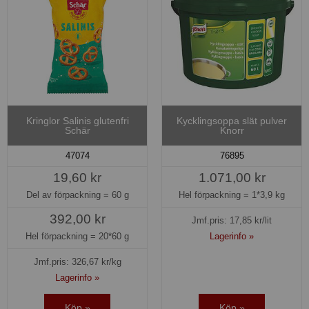
Kringlor Salinis glutenfri
Kycklingsoppa slät pulver
Schär
Knorr
47074
76895
19,60 kr
1.071,00 kr
Del av förpackning =
60 g
Hel förpackning =
1*3,9 kg
392,00 kr
Jmf.pris:
17,85
kr/lit
Hel förpackning =
20*60 g
Lagerinfo »
Jmf.pris:
326,67
kr/kg
Lagerinfo »
Köp »
Köp »