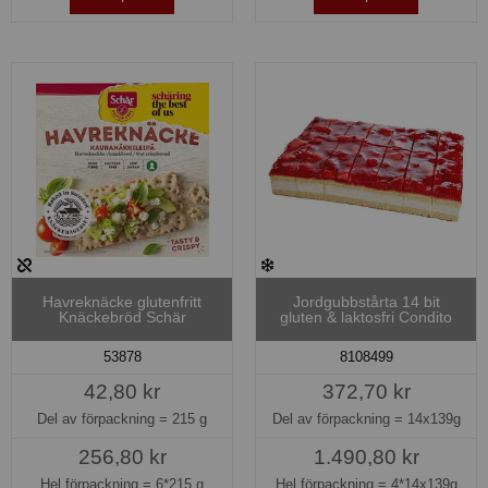
Havreknäcke glutenfritt
Jordgubbstårta 14 bit
Knäckebröd Schär
gluten & laktosfri Condito
53878
8108499
42,80 kr
372,70 kr
Del av förpackning =
215 g
Del av förpackning =
14x139g
256,80 kr
1.490,80 kr
Hel förpackning =
6*215 g
Hel förpackning =
4*14x139g