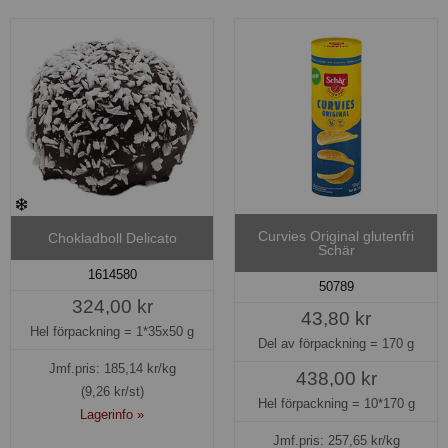
Curvies Original glutenfri
Chokladboll Delicato
Schär
1614580
50789
324,00 kr
43,80 kr
Hel förpackning =
1*35x50 g
Del av förpackning =
170 g
Jmf.pris:
185,14
kr/kg
438,00 kr
(9,26 kr/st)
Hel förpackning =
10*170 g
Lagerinfo »
Jmf.pris:
257,65
kr/kg