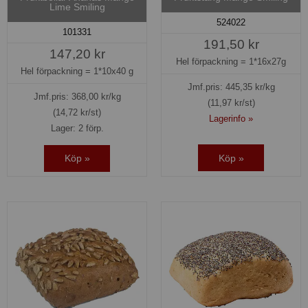
Lime Smiling
524022
101331
191,50 kr
147,20 kr
Hel förpackning =
1*16x27g
Hel förpackning =
1*10x40 g
Jmf.pris:
445,35
kr/kg
Jmf.pris:
368,00
kr/kg
(11,97 kr/st)
(14,72 kr/st)
Lagerinfo »
Lager: 2 förp.
Köp »
Köp »