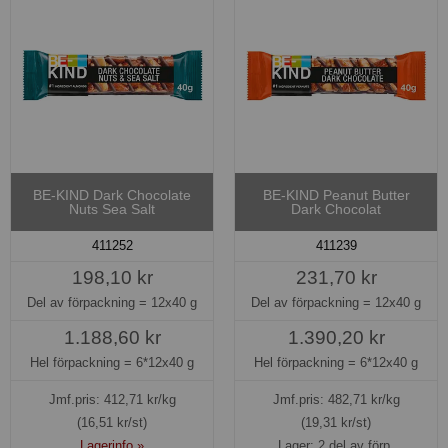
BE-KIND Dark Chocolate
BE-KIND Peanut Butter
Nuts Sea Salt
Dark Chocolat
411252
411239
198,10 kr
231,70 kr
Del av förpackning =
12x40 g
Del av förpackning =
12x40 g
1.188,60 kr
1.390,20 kr
Hel förpackning =
6*12x40 g
Hel förpackning =
6*12x40 g
Jmf.pris:
412,71
kr/kg
Jmf.pris:
482,71
kr/kg
(16,51 kr/st)
(19,31 kr/st)
Lagerinfo »
Lager: 2 del av förp.