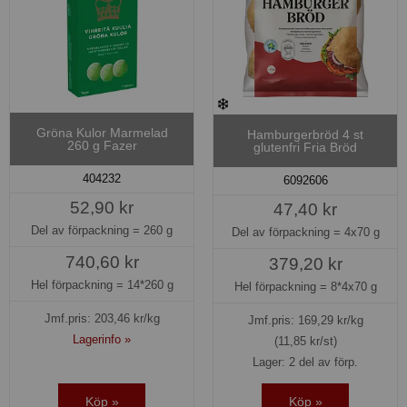
Gröna Kulor Marmelad
Hamburgerbröd 4 st
260 g Fazer
glutenfri Fria Bröd
404232
6092606
52,90 kr
47,40 kr
Del av förpackning =
260 g
Del av förpackning =
4x70 g
740,60 kr
379,20 kr
Hel förpackning =
14*260 g
Hel förpackning =
8*4x70 g
Jmf.pris:
203,46
kr/kg
Jmf.pris:
169,29
kr/kg
Lagerinfo »
(11,85 kr/st)
Lager: 2 del av förp.
Köp »
Köp »