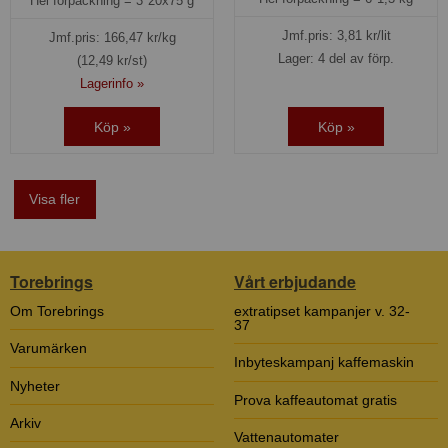
Hel förpackning =
3*20x75 g
Jmf.pris:
3,81
kr/lit
Jmf.pris:
166,47
kr/kg
Lager: 4 del av förp.
(12,49 kr/st)
Lagerinfo »
Köp »
Köp »
Visa fler
Torebrings
Vårt erbjudande
Om Torebrings
extratipset kampanjer v. 32-
37
Varumärken
Inbyteskampanj kaffemaskin
Nyheter
Prova kaffeautomat gratis
Arkiv
Vattenautomater