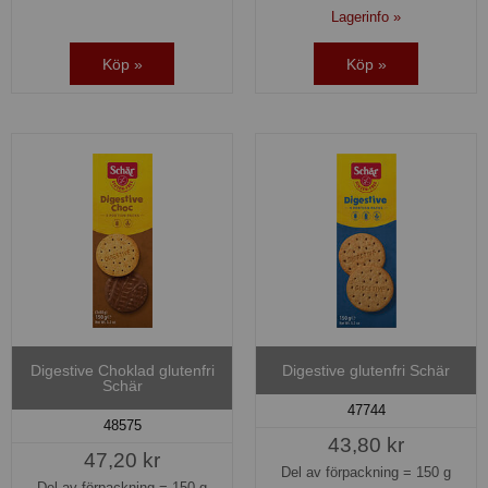
Lagerinfo »
Köp »
Köp »
Digestive Choklad glutenfri
Digestive glutenfri Schär
Schär
47744
48575
43,80 kr
47,20 kr
Del av förpackning =
150 g
Del av förpackning =
150 g