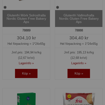
Glutenfri Mörk Solrosfralla
Glutenfri Vallmofralla
Nordic Gluten Free Bakery
Nordic Gluten Free Bakery
Aps
Aps
78889
78888
304,10 kr
304,40 kr
Hel förpackning =
1*24x65g
Hel förpackning =
1*24x65g
Jmf.pris:
194,94
kr/kg
Jmf.pris:
195,13
kr/kg
(12,67 kr/st)
(12,68 kr/st)
Lagerinfo »
Lagerinfo »
Köp »
Köp »