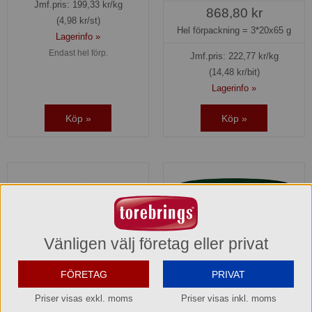
Jmf.pris:
199,33
kr/kg
868,80 kr
(4,98 kr/st)
Hel förpackning =
3*20x65 g
Lagerinfo »
Endast hel förp.
Jmf.pris:
222,77
kr/kg
(14,48 kr/bit)
Lagerinfo »
Köp »
Köp »
Vänligen välj företag eller privat
FÖRETAG
PRIVAT
Priser visas exkl. moms
Priser visas inkl. moms