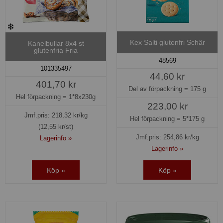
Kex Salti glutenfri Schär
Kanelbullar 8x4 st
glutenfria Fria
48569
101335497
44,60 kr
401,70 kr
Del av förpackning =
175 g
Hel förpackning =
1*8x230g
223,00 kr
Jmf.pris:
218,32
kr/kg
Hel förpackning =
5*175 g
(12,55 kr/st)
Jmf.pris:
254,86
kr/kg
Lagerinfo »
Lagerinfo »
Köp »
Köp »