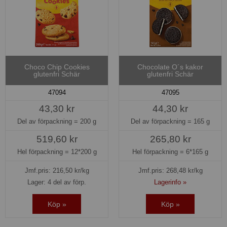
Choco Chip Cookies
Chocolate O´s kakor
glutenfri Schär
glutenfri Schär
47094
47095
43,30 kr
44,30 kr
Del av förpackning =
200 g
Del av förpackning =
165 g
519,60 kr
265,80 kr
Hel förpackning =
12*200 g
Hel förpackning =
6*165 g
Jmf.pris:
216,50
kr/kg
Jmf.pris:
268,48
kr/kg
Lager: 4 del av förp.
Lagerinfo »
Köp »
Köp »