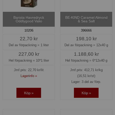
Barista Havredryck
BE-KIND Caramel Almond
Oddlygood Valio
& Sea Salt
10206
396666
22,70 kr
198,10 kr
Del av förpackning =
1 liter
Del av förpackning =
12x40 g
227,00 kr
1.188,60 kr
Hel förpackning =
10*1 liter
Hel förpackning =
6*12x40 g
Jmf.pris:
22,70
kr/lit
Jmf.pris:
412,71
kr/kg
Lagerinfo »
(16,51 kr/st)
Lager: 3 del av förp.
Köp »
Köp »