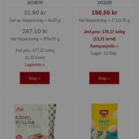
1614570
1411103
31,90 kr
158,55 kr
Del av förpackning =
6x30 g
Hel förpackning =
1*12x75 g
287,10 kr
Jmf.pris:
176,17
kr/kg
Hel förpackning =
9*6x30 g
(13,21 kr/st)
Kampanjinfo »
Jmf.pris:
177,22
kr/kg
Lager: 13 förp.
(5,32 kr/st)
Lagerinfo »
Köp »
Köp »