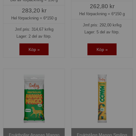
262,80 kr
283,20 kr
Hel förpackning =
6*150 g
Hel förpackning =
6*150 g
Jmf.pris:
292,00
kr/kg
Jmf.pris:
314,67
kr/kg
Lager: 5 del av förp.
Lager: 2 del av förp.
Köp »
Köp »
Fruktbollar Ananas Mango
Fruktstång Mango Smiling