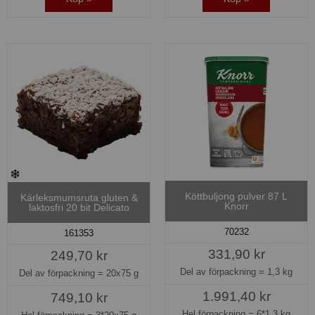
Köttbuljong pulver 87 L
Kärleksmumsruta gluten &
Knorr
laktosfri 20 bit Delicato
70232
161353
331,90 kr
249,70 kr
Del av förpackning =
1,3 kg
Del av förpackning =
20x75 g
1.991,40 kr
749,10 kr
Hel förpackning =
6*1,3 kg