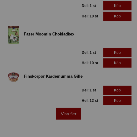
Del: 1 st
Köp
Hel: 10 st
Köp
Fazer Moomin Chokladkex
Del: 1 st
Köp
Hel: 10 st
Köp
Finskorpor Kardemumma Gille
Del: 1 st
Köp
Hel: 12 st
Köp
Visa fler