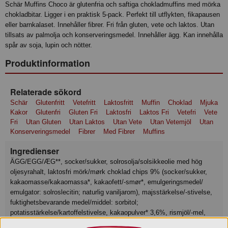
Schär Muffins Choco är glutenfria och saftiga chokladmuffins med mörka
chokladbitar. Ligger i en praktisk 5-pack. Perfekt till utflykten, fikapausen
eller barnkalaset. Innehåller fibrer. Fri från gluten, vete och laktos. Utan
tillsats av palmolja och konserveringsmedel. Innehåller ägg. Kan innehålla
spår av soja, lupin och nötter.
Produktinformation
Relaterade sökord
Schär
Glutenfritt
Vetefritt
Laktosfritt
Muffin
Choklad
Mjuka
Kakor
Glutenfri
Gluten Fri
Laktosfri
Laktos Fri
Vetefri
Vete
Fri
Utan Gluten
Utan Laktos
Utan Vete
Utan Vetemjöl
Utan
Konserveringsmedel
Fibrer
Med Fibrer
Muffins
Ingredienser
ÄGG/EGG/ÆG**, socker/sukker, solrosolja/solsikkeolie med hög
oljesyrahalt, laktosfri mörk/mørk choklad chips 9% (socker/sukker,
kakaomasse/kakaomassa*, kakaofett/-smør*, emulgeringsmedel/
emulgator: solroslecitin; naturlig vaniljarom), majsstärkelse/-stivelse,
fuktighetsbevarande medel/middel: sorbitol;
potatisstärkelse/kartoffelstivelse, kakaopulver* 3,6%, rismjöl/-mel,
majsmjöl/-mel, ÄGGVITE-/EGGEHVITEPULVER,