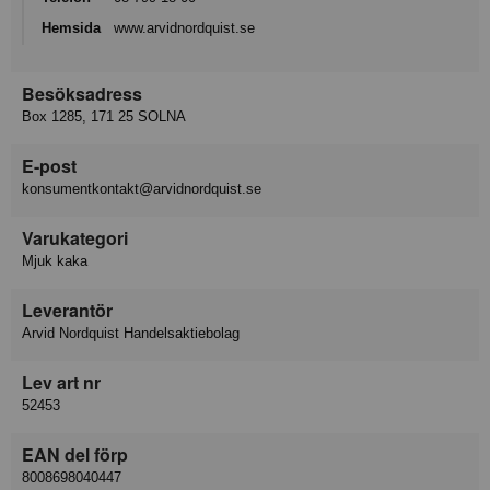
Hemsida
www.arvidnordquist.se
Besöksadress
Box 1285, 171 25 SOLNA
E-post
konsumentkontakt@arvidnordquist.se
Varukategori
Mjuk kaka
Leverantör
Arvid Nordquist Handelsaktiebolag
Lev art nr
52453
EAN del förp
8008698040447