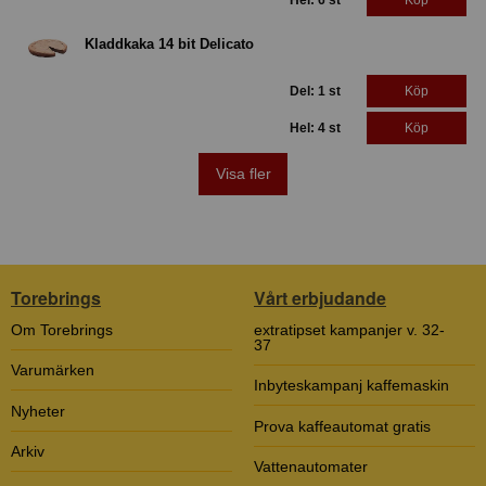
Hel: 6 st
Köp
Kladdkaka 14 bit Delicato
Del: 1 st
Köp
Hel: 4 st
Köp
Visa fler
Torebrings
Vårt erbjudande
Om Torebrings
extratipset kampanjer v. 32-
37
Varumärken
Inbyteskampanj kaffemaskin
Nyheter
Prova kaffeautomat gratis
Arkiv
Vattenautomater