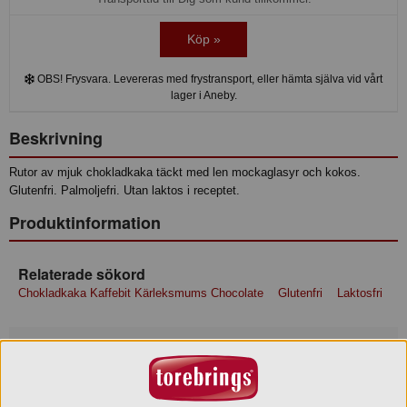
Köp »
OBS! Frysvara. Levereras med frystransport, eller hämta själva vid vårt
lager i Aneby.
Beskrivning
Rutor av mjuk chokladkaka täckt med len mockaglasyr och kokos.
Glutenfri. Palmoljefri. Utan laktos i receptet.
Produktinformation
Relaterade sökord
Chokladkaka Kaffebit Kärleksmums Chocolate
Glutenfri
Laktosfri
Ingredienser
Socker, vegetabilisk olja (raps, kokos), ÄGG, glutenfri
VETESTÄRKELSE, majsstärkelse, glukossirap, kakaopulver,
tapiokastärkelse, REN HAVRE, kokosflingor, vatten, psylliumfiber,