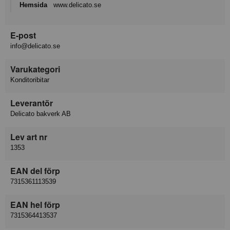
Hemsida
www.delicato.se
E-post
info@delicato.se
Varukategori
Konditoribitar
Leverantör
Delicato bakverk AB
Lev art nr
1353
EAN del förp
7315361113539
EAN hel förp
7315364413537