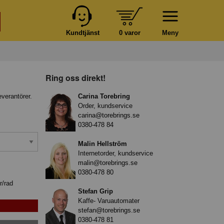
Kundtjänst
0 varor
Meny
Ring oss direkt!
everantörer.
Carina Torebring
Order, kundservice
carina@torebrings.se
0380-478 84
Malin Hellström
Internetorder, kundservice
malin@torebrings.se
0380-478 80
r/rad
Stefan Grip
Kaffe- Varuautomater
stefan@torebrings.se
0380-478 81