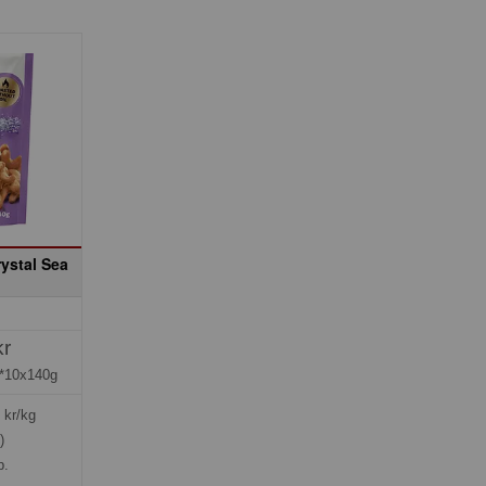
ystal Sea
kr
*10x140g
kr/kg
)
p.