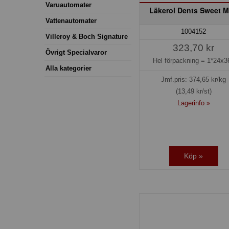
Varuautomater
Läkerol Dents Sweet M
Vattenautomater
1004152
Villeroy & Boch Signature
323,70 kr
Övrigt Specialvaror
Hel förpackning =
1*24x3
Alla kategorier
Jmf.pris:
374,65
kr/kg
(13,49 kr/st)
Lagerinfo »
Köp »