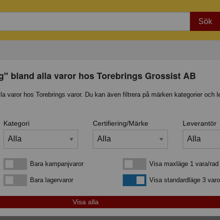
Sök
g" bland alla varor hos Torebrings Grossist AB
lla varor hos Torebrings varor. Du kan även filtrera på märken kategorier och l
Kategori
Certifiering/Märke
Leverantör
Bara kampanjvaror
Visa maxläge 1 vara/rad
Bara kampanjvaror
Visa maxläge 1 vara/rad
Bara lagervaror
Visa standardläge
Bara lagervaror
Visa standardläge 3 varo