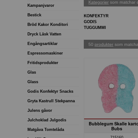
Kategorier
som matchar d
Kampanjvaror
Bestick
KONFEKTYR
GODIS
Bröd Kakor Konditori
TUGGUMMI
Dryck Läsk Vatten
Engångsartiklar
50
produkter
som matchar
Espressomaskiner
Fritidsprodukter
Glas
Glass
Godis Konfektyr Snacks
Gryta Kastrull Stekpanna
Julens gåvor
Julchoklad Julgodis
Bubblegum Skalle kart
Bubs
Matgåva Tomtelåda
715160