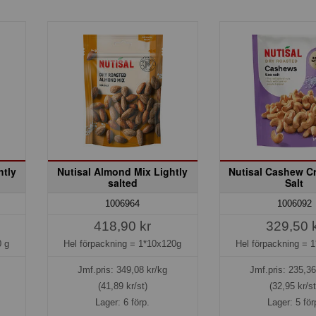
htly
Nutisal Almond Mix Lightly
Nutisal Cashew Cr
salted
Salt
1006964
1006092
418,90 kr
329,50 
 g
Hel förpackning =
1*10x120g
Hel förpackning =
1
Jmf.pris:
349,08
kr/kg
Jmf.pris:
235,36
(41,89 kr/st)
(32,95 kr/st
Lager: 6 förp.
Lager: 5 för