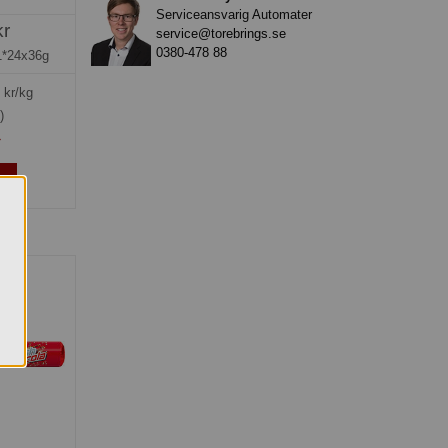
Serviceansvarig Automater
kr
service@torebrings.se
0380-478 88
1*24x36g
kr/kg
)
»