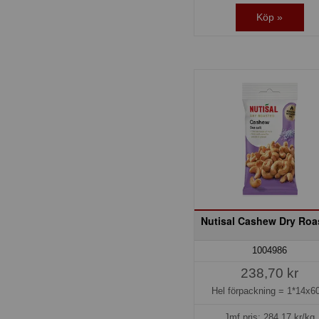
Köp »
Nutisal Cashew Dry Roa
1004986
238,70 kr
Hel förpackning =
1*14x60
Jmf.pris:
284,17
kr/kg