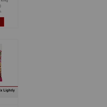
kr/kg
)
p.
x Lightly