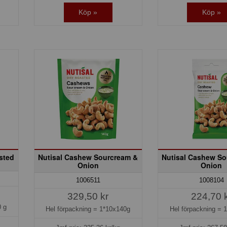
Köp »
Köp »
sted
Nutisal Cashew Sourcream &
Nutisal Cashew So
Onion
Onion
1006511
1008104
329,50 kr
224,70 
 g
Hel förpackning =
1*10x140g
Hel förpackning =
1