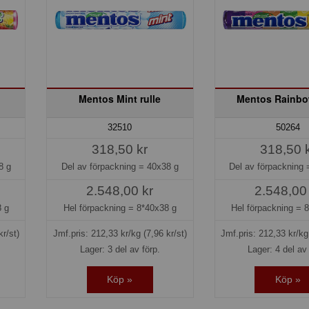
Mentos Mint rulle
Mentos Rainbow
32510
50264
318,50 kr
318,50 
8 g
Del av förpackning =
40x38 g
Del av förpackning
2.548,00 kr
2.548,00
 g
Hel förpackning =
8*40x38 g
Hel förpackning =
8
kr/st)
Jmf.pris:
212,33
kr/kg
(7,96 kr/st)
Jmf.pris:
212,33
kr/k
Lager: 3 del av förp.
Lager: 4 del av 
Köp »
Köp »