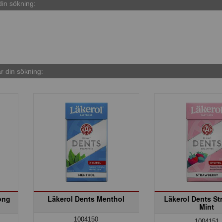
in sökning:
 din sökning:
ong
Läkerol Dents Menthol
Läkerol Dents St
Mint
1004150
1004151