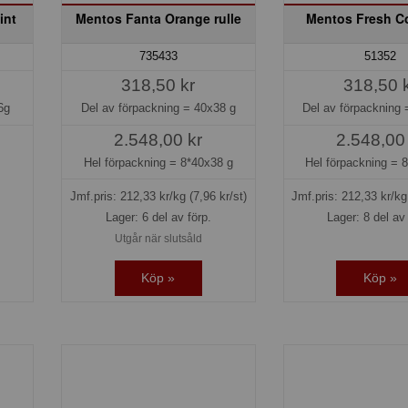
int
Mentos Fanta Orange rulle
Mentos Fresh Co
735433
51352
318,50 kr
318,50 
6g
Del av förpackning =
40x38 g
Del av förpackning
2.548,00 kr
2.548,00
Hel förpackning =
8*40x38 g
Hel förpackning =
8
Jmf.pris:
212,33
kr/kg
(7,96 kr/st)
Jmf.pris:
212,33
kr/k
Lager: 6 del av förp.
Lager: 8 del av 
Utgår när slutsåld
Köp »
Köp »