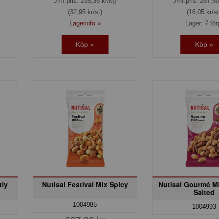
Jmf.pris:
235,36
kr/kg
Jmf.pris:
267,50
(32,95 kr/st)
(16,05 kr/st
Lagerinfo »
Lager: 7 för
Köp »
Köp »
tly
Nutisal Festival Mix Spicy
Nutisal Gourmé Mi
Salted
1004985
1004993