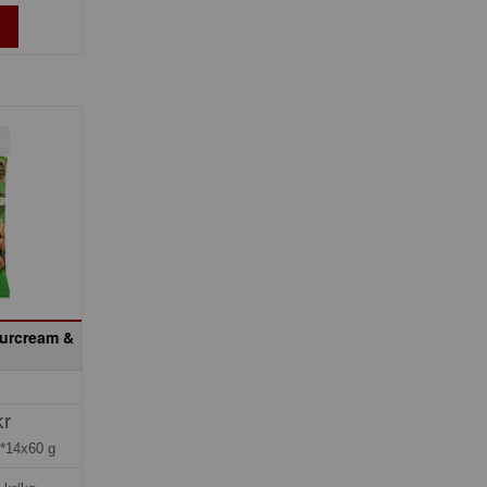
urcream &
kr
*14x60 g