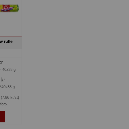
 rulle
kr
 =
40x38 g
 kr
*40x38 g
g
(7,96 kr/st)
förp.