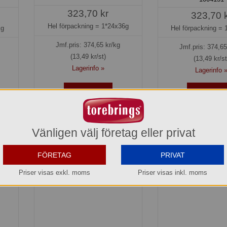
323,70 kr
323,70 
Hel förpackning =
1*24x36g
kg
Hel förpackning =
Jmf.pris:
374,65
kr/kg
Jmf.pris:
374,65
(13,49 kr/st)
(13,49 kr/st
Lagerinfo »
Lagerinfo 
Köp »
Köp »
Vänligen välj företag eller privat
FÖRETAG
PRIVAT
Priser visas exkl. moms
Priser visas inkl. moms