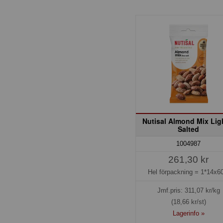
Nutisal Almond Mix Lig
Salted
1004987
261,30 kr
Hel förpackning =
1*14x60
Jmf.pris:
311,07
kr/kg
(18,66 kr/st)
Lagerinfo »