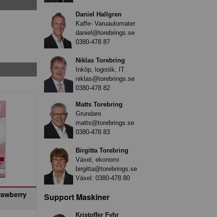
Daniel Hallgren
Kaffe- Varuautomater
daniel@torebrings.se
0380-478 87
Niklas Torebring
Inköp, logistik, IT
niklas@torebrings.se
0380-478 82
Matts Torebring
Grundare
matts@torebrings.se
0380-478 83
Birgitta Torebring
Växel, ekonomi
birgitta@torebrings.se
Växel:
0380-478 80
rawberry
Support Maskiner
Kristoffer Fyhr