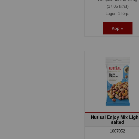
(17,05 kr/st)
Lager: 1 förp.
Köp »
Nutisal Enjoy Mix Ligh
salted
1007052