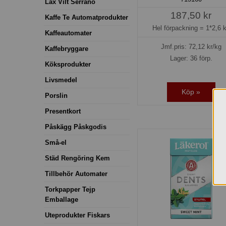
Lax Vilt Serrano
187,50 kr
Kaffe Te Automatprodukter
Hel förpackning =
1*2,6 
Kaffeautomater
Jmf.pris:
72,12
kr/kg
Kaffebryggare
Lager: 36 förp.
Köksprodukter
Livsmedel
Köp »
Porslin
Presentkort
Påskägg Påskgodis
Små-el
Städ Rengöring Kem
Tillbehör Automater
Torkpapper Tejp
Emballage
Uteprodukter Fiskars