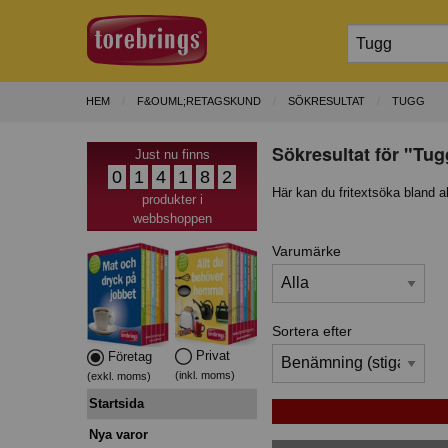
HEM
F&OUML;RETAGSKUND
SÖKRESULTAT
TUGG
Sökresultat för "Tug
Just nu finns
0
1
4
1
8
2
Här kan du fritextsöka bland a
produkter i
webbshoppen
Varumärke
Sortera efter
Privat
Företag
(inkl. moms)
(exkl. moms)
Startsida
Nya varor