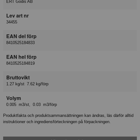
ERT Godis AB
Lev art nr
34455
EAN del förp
8410525184833
EAN hel förp
8410525184819
Bruttovikt
1.27 kg/st 7.62 kg/förp
Volym
0.005 m3/st, 0.03 m3/förp
Produktfakta och produktsammansättningen kan ändras, läs därför alltid
instruktioner och ingrediensförteckningen på förpackningen.