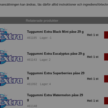
nsättningen kan ändras, läs därför alltid instruktioner och ingrediensförteck
Relaterade produkter
Tuggummi Extra Black Mint påse 29 g
Hel: 1 st
461185 Lager: -1
Tuggummi Extra Eucalyptus påse 29 g
Hel: 1 st
461143 Lager: 2
Tuggummi Extra Superberries påse 29
g
Hel: 1 st
461092 Lager: 4
Tuggummi Extra Watermelon påse 29
g
Hel: 1 st
461148