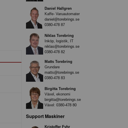
Daniel Hallgren
Kaffe- Varuautomater
daniel@torebrings.se
0380-478 87
Niklas Torebring
Inköp, logistik, IT
niklas@torebrings.se
0380-478 82
Matts Torebring
Grundare
matts@torebrings.se
0380-478 83
Birgitta Torebring
Växel, ekonomi
birgitta@torebrings.se
Växel:
0380-478 80
Support Maskiner
Kristoffer Fyhr