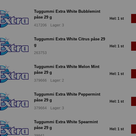
Tuggummi Extra White Bubblemint
påse 29 g
Hel: 1 st
417206 Lager: 3
Tuggummi Extra White Citrus påse 29
g
Hel: 1 st
263753
Tuggummi Extra White Melon Mint
påse 29 g
Hel: 1 st
379666 Lager: 2
Tuggummi Extra White Peppermint
påse 29 g
Hel: 1 st
379664 Lager: 3
Tuggummi Extra White Spearmint
påse 29 g
Hel: 1 st
39941