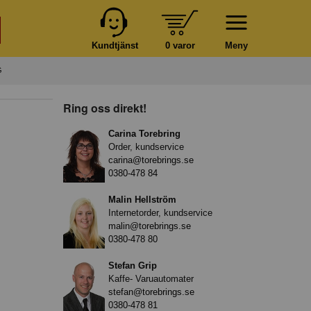
Kundtjänst
0 varor
Meny
G
Ring oss direkt!
Carina Torebring
Order, kundservice
carina@torebrings.se
0380-478 84
Malin Hellström
Internetorder, kundservice
malin@torebrings.se
0380-478 80
Stefan Grip
Kaffe- Varuautomater
stefan@torebrings.se
0380-478 81