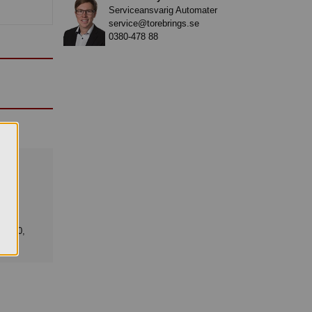
Serviceansvarig Automater
service@torebrings.se
0380-478 88
de
1,
 E320,