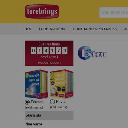
HEM
FÖRETAGSKUND
GODIS KONFEKTYR SNACKS
K
Just nu finns
0
1
4
1
7
9
produkter i
webbshoppen
Privat
Företag
(inkl. moms)
(exkl. moms)
Startsida
Nya varor