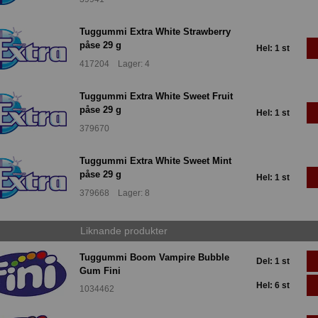
Tuggummi Extra White Strawberry
påse 29 g
Hel: 1 st
417204 Lager: 4
Tuggummi Extra White Sweet Fruit
påse 29 g
Hel: 1 st
379670
Tuggummi Extra White Sweet Mint
påse 29 g
Hel: 1 st
379668 Lager: 8
Liknande produkter
Tuggummi Boom Vampire Bubble
Del: 1 st
Gum Fini
Hel: 6 st
1034462