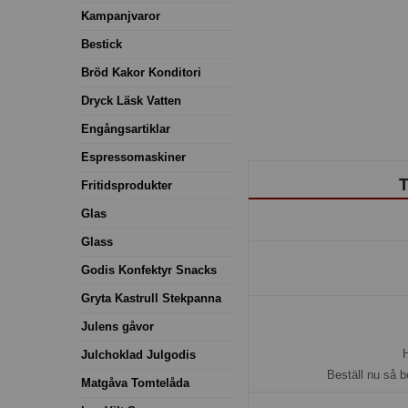
Kampanjvaror
Bestick
Bröd Kakor Konditori
Dryck Läsk Vatten
Engångsartiklar
Espressomaskiner
T
Fritidsprodukter
Glas
Glass
Godis Konfektyr Snacks
Gryta Kastrull Stekpanna
Julens gåvor
H
Julchoklad Julgodis
Beställ nu så b
Matgåva Tomtelåda