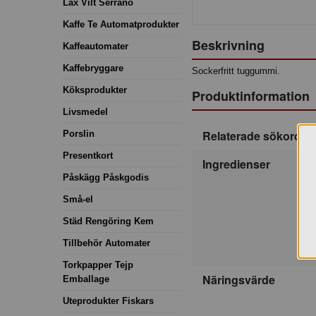
Lax Vilt Serrano
Kaffe Te Automatprodukter
Beskrivning
Kaffeautomater
Kaffebryggare
Sockerfritt tuggummi.
Köksprodukter
Produktinformation
Livsmedel
Relaterade sökord
Porslin
Presentkort
Ingredienser
Påskägg Påskgodis
Små-el
Städ Rengöring Kem
Tillbehör Automater
Torkpapper Tejp
Näringsvärde
Emballage
Uteprodukter Fiskars