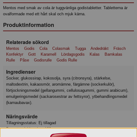
Mentos med smak av cola är tuggvänliga godistabletter. Tabletterna är
ovalformade med ett hårt skal och mjuk kärna.
Produktinformation
Relaterade sökord
Mentos
Godis
Cola
Colasmak
Tugga
Andedräkt
Fräsch
Konfektyr
Gott
Karamell
Lördagsgodis
Kalas
Barnkalas
Rulle
Påse
Godisrulle
Godis Rulle
Ingredienser
socker, glukossirap, kokosolja, syra (citronsyra), stärkelse,
maltodextrin, kakaosmör, aromämne, färgämne (sockerkulör),
förtjockningsmedel (gellangummi, cellulosagummi, gummi arabicum),
emulgeringsmedel (sackarosestrar av fettsyror), ytbehandlingsmedel
(karnaubavax).
Näringsvärde
Tillagningsstatus: Ej tillagad
Basmängdeklaration: 100
Energi 1651 kJ