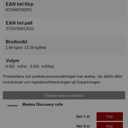
EAN hel förp
8723400792871
EAN hel pall
37310760513523
Bruttovikt
1.66 kg/st 13.28 kg/förp
Volym
0.002 m3/st, 0.016 m3/förp
Produktfakta och produktsammansättningen kan ändras, läs därför alltid
instruktioner och ingrediensförteckningen på förpackningen.
Relaterade produkter
Mentos Discovery rulle
Del: 1 st
Köp
Hel: 8 st
Köp