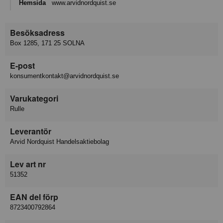
Hemsida
www.arvidnordquist.se
Besöksadress
Box 1285, 171 25 SOLNA
E-post
konsumentkontakt@arvidnordquist.se
Varukategori
Rulle
Leverantör
Arvid Nordquist Handelsaktiebolag
Lev art nr
51352
EAN del förp
8723400792864