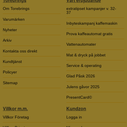
Torebrings
Vårt erbjudande
Om Torebrings
extratipset kampanjer v. 32-
37
Varumärken
Inbyteskampanj kaffemaskin
Nyheter
Prova kaffeautomat gratis
Arkiv
Vattenautomater
Kontakta oss direkt
Mat & dryck på jobbet
Kundtjänst
Service & operating
Policyer
Glad Påsk 2026
Sitemap
Julens gåvor 2025
PresentCard©
Villkor m.m.
Kundzon
Villkor Företag
Logga in