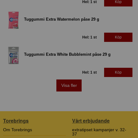
Hel: 1 st
Köp
Tuggummi Extra Watermelon påse 29 g
Hel: 1 st
Köp
Tuggummi Extra White Bubblemint påse 29 g
Hel: 1 st
Köp
Visa fler
Torebrings
Vårt erbjudande
Om Torebrings
extratipset kampanjer v. 32-
37