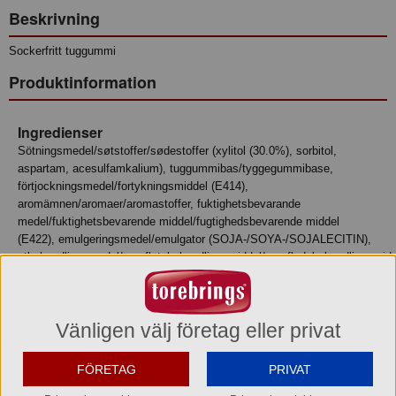
Beskrivning
Sockerfritt tuggummi
Produktinformation
Ingredienser
sötningsmedel/søtstoffer/sødestoffer (xylitol (30.0%), sorbitol,
aspartam, acesulfamkalium), tuggummibas/tyggegummibase,
förtjockningsmedel/fortykningsmiddel (E414),
aromämnen/aromaer/aromastoffer, fuktighetsbevarande
medel/fuktighetsbevarende middel/fugtighedsbevarende middel
(E422), emulgeringsmedel/emulgator (SOJA-/SOYA-/SOJALECITIN),
ytbehandlingsmedel/overflatebehandlingsmiddel/overfladebehandlingsmidd
(E903), antioxidationsmedel/antioksidant/antioxidant (E320).
Näringsvärde
Vänligen välj företag eller privat
Tillagningsstatus: Ej tillagad
Basmängdeklaration: 100
Energi 614 kJ
FÖRETAG
PRIVAT
Energi 147 kcal