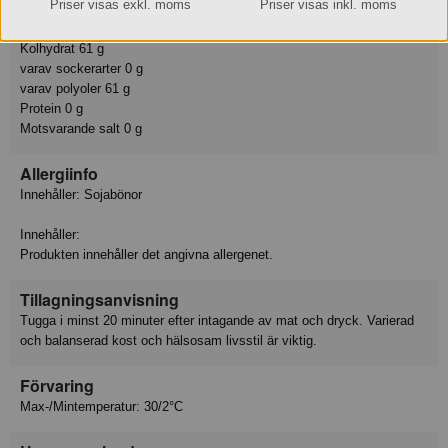
Priser visas exkl. moms
Priser visas inkl. moms
Fett 0 g
varav mättat fett 0 g
Kolhydrat 61 g
varav sockerarter 0 g
varav polyoler 61 g
Protein 0 g
Motsvarande salt 0 g
Allergiinfo
Innehåller: Sojabönor
Innehåller:
Produkten innehåller det angivna allergenet.
Tillagningsanvisning
Tugga i minst 20 minuter efter intagande av mat och dryck. Varierad
och balanserad kost och hälsosam livsstil är viktig.
Förvaring
Max-/Mintemperatur: 30/2°C