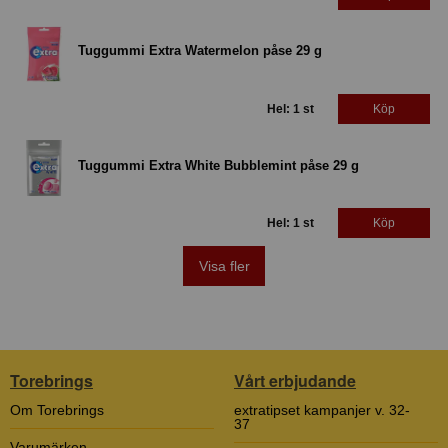
Tuggummi Extra Watermelon påse 29 g
Hel: 1 st
Köp
Tuggummi Extra White Bubblemint påse 29 g
Hel: 1 st
Köp
Visa fler
Torebrings
Vårt erbjudande
Om Torebrings
extratipset kampanjer v. 32-
37
Varumärken