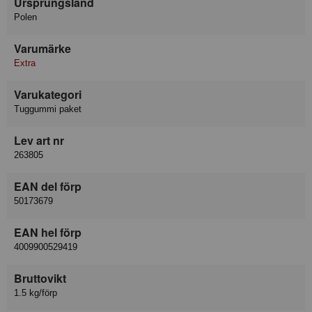
Ursprungsland
Polen
Varumärke
Extra
Varukategori
Tuggummi paket
Lev art nr
263805
EAN del förp
50173679
EAN hel förp
4009900529419
Bruttovikt
1.5 kg/förp