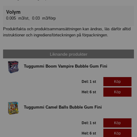
Volym
0.005 m3/st, 0.03 m3/förp
Produktfakta och produktsammansättningen kan ändras, läs därför alltid
instruktioner och ingrediensförteckningen på förpackningen.
Liknande produkter
Tuggummi Boom Vampire Bubble Gum Fini
Del: 1 st
Köp
Hel: 6 st
Köp
Tuggummi Camel Balls Bubble Gum Fini
Del: 1 st
Köp
Hel: 6 st
Köp