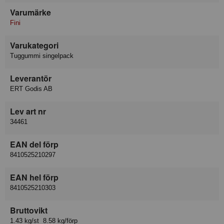
Varumärke
Fini
Varukategori
Tuggummi singelpack
Leverantör
ERT Godis AB
Lev art nr
34461
EAN del förp
8410525210297
EAN hel förp
8410525210303
Bruttovikt
1.43 kg/st 8.58 kg/förp