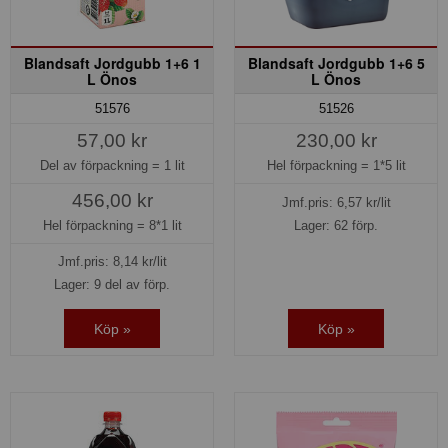
Blandsaft Jordgubb 1+6 1
Blandsaft Jordgubb 1+6 5
L Önos
L Önos
51576
51526
57,00 kr
230,00 kr
Del av förpackning =
1 lit
Hel förpackning =
1*5 lit
456,00 kr
Jmf.pris:
6,57
kr/lit
Hel förpackning =
8*1 lit
Lager: 62 förp.
Jmf.pris:
8,14
kr/lit
Lager: 9 del av förp.
Köp »
Köp »