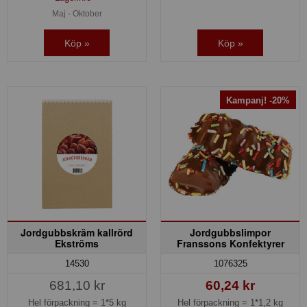
Maj - Oktober
Köp »
Köp »
Kampanj! -20%
Jordgubbskräm kallrörd
Jordgubbslimpor
Ekströms
Franssons Konfektyrer
14530
1076325
681,10 kr
60,24 kr
Hel förpackning =
1*5 kg
Hel förpackning =
1*1,2 kg