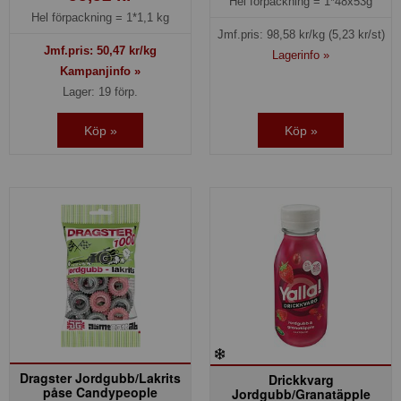
Hel förpackning =
1*48x53g
Hel förpackning =
1*1,1 kg
Jmf.pris:
98,58
kr/kg
(5,23 kr/st)
Jmf.pris:
50,47
kr/kg
Lagerinfo »
Kampanjinfo »
Lager: 19 förp.
Köp »
Köp »
Dragster Jordgubb/Lakrits
Drickkvarg
påse Candypeople
Jordgubb/Granatäpple