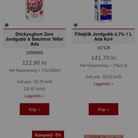
Drickyoghurt Zero
Filmjölk Jordgubb 2,7% 1 L
Jordgubb & Smultron Yalla!
Arla Ko®
Arla
107128
10588455
141,70 kr
112,90 kr
Hel förpackning =
1*6x1 lit
Hel förpackning =
1*6x350ml
Jmf.pris:
23,62
kr/lit
Jmf.pris:
53,76
kr/lit
Lagerinfo »
(18,82 kr/st)
Lagerinfo »
Köp »
Köp »
Kampanj! -5%