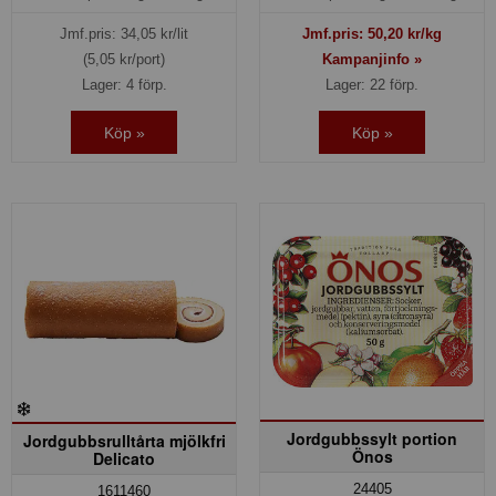
Jmf.pris:
34,05
kr/lit
Jmf.pris:
50,20
kr/kg
(5,05 kr/port)
Kampanjinfo »
Lager: 4 förp.
Lager: 22 förp.
Köp »
Köp »
Jordgubbssylt portion
Jordgubbsrulltårta mjölkfri
Önos
Delicato
24405
1611460