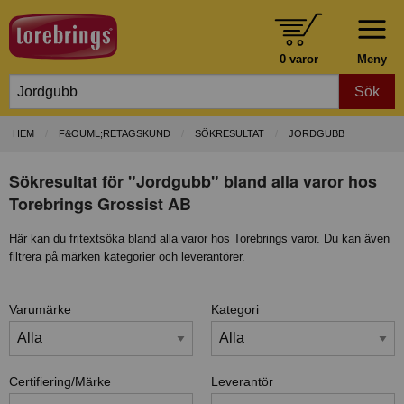
0 varor
Meny
Sök
HEM
F&OUML;RETAGSKUND
SÖKRESULTAT
JORDGUBB
Sökresultat för "Jordgubb" bland alla varor hos
Torebrings Grossist AB
Här kan du fritextsöka bland alla varor hos Torebrings varor. Du kan även
filtrera på märken kategorier och leverantörer.
Varumärke
Kategori
Certifiering/Märke
Leverantör