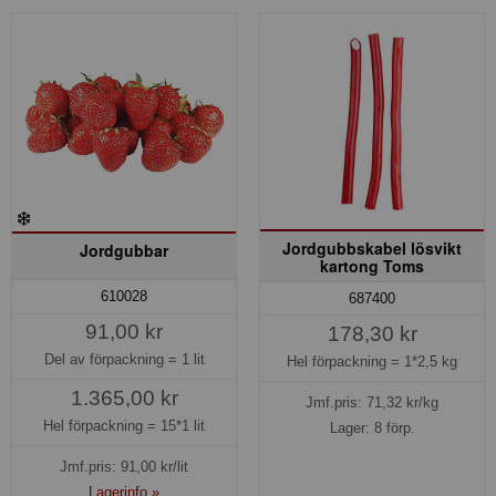
Jordgubbskabel lösvikt
Jordgubbar
kartong Toms
610028
687400
91,00 kr
178,30 kr
Del av förpackning =
1 lit
Hel förpackning =
1*2,5 kg
1.365,00 kr
Jmf.pris:
71,32
kr/kg
Hel förpackning =
15*1 lit
Lager: 8 förp.
Jmf.pris:
91,00
kr/lit
Lagerinfo »