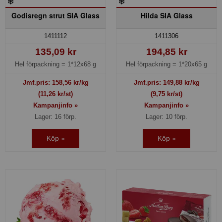
Godisregn strut SIA Glass
Hilda SIA Glass
1411112
1411306
135,09 kr
194,85 kr
Hel förpackning =
1*12x68 g
Hel förpackning =
1*20x65 g
Jmf.pris:
158,56
kr/kg
Jmf.pris:
149,88
kr/kg
(11,26 kr/st)
(9,75 kr/st)
Kampanjinfo »
Kampanjinfo »
Lager: 16 förp.
Lager: 10 förp.
Köp »
Köp »