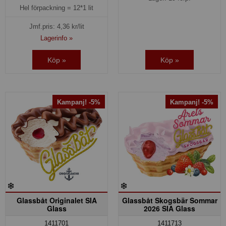
Hel förpackning =
12*1 lit
Jmf.pris:
4,36
kr/lit
Lagerinfo »
Köp »
Köp »
Kampanj! -5%
Kampanj! -5%
Glassbåt Originalet SIA
Glassbåt Skogsbär Sommar
Glass
2026 SIA Glass
1411701
1411713