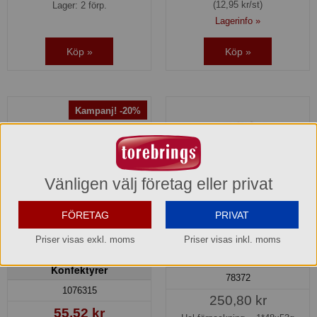
(12,95 kr/st)
Lager: 2 förp.
Lagerinfo »
Köp »
Köp »
Kampanj! -20%
Vänligen välj företag eller privat
FÖRETAG
PRIVAT
Priser visas exkl. moms
Priser visas inkl. moms
Chokladelefanter med
Donut Jordgubb Dafgårds
jordgubbssmak Franssons
Konfektyrer
78372
1076315
250,80 kr
55,52 kr