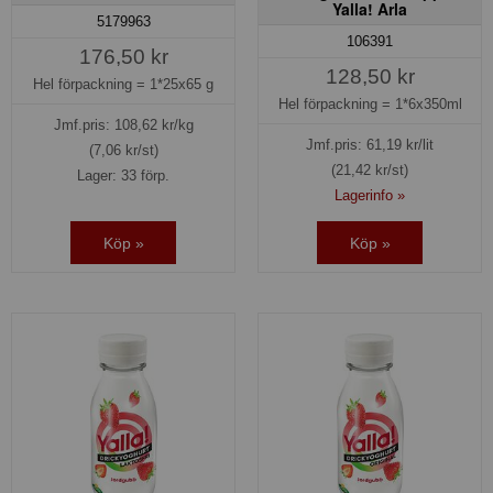
Yalla! Arla
5179963
106391
176,50 kr
128,50 kr
Hel förpackning =
1*25x65 g
Hel förpackning =
1*6x350ml
Jmf.pris:
108,62
kr/kg
Jmf.pris:
61,19
kr/lit
(7,06 kr/st)
(21,42 kr/st)
Lager: 33 förp.
Lagerinfo »
Köp »
Köp »