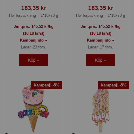
183,35 kr
183,35 kr
Hel förpackning =
1*18x70 g
Hel förpackning =
1*18x70 g
Jmf.pris:
145,52
kr/kg
Jmf.pris:
145,52
kr/kg
(10,18 kr/st)
(10,18 kr/st)
Kampanjinfo »
Kampanjinfo »
Lager: 23 förp.
Lager: 17 förp.
Köp »
Köp »
Kampanj! -5%
Kampanj! -5%