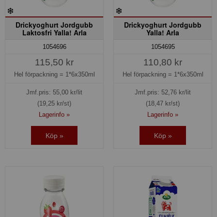
Drickyoghurt Jordgubb
Drickyoghurt Jordgubb
Laktosfri Yalla! Arla
Yalla! Arla
1054696
1054695
115,50 kr
110,80 kr
Hel förpackning =
1*6x350ml
Hel förpackning =
1*6x350ml
Jmf.pris:
55,00
kr/lit
Jmf.pris:
52,76
kr/lit
(19,25 kr/st)
(18,47 kr/st)
Lagerinfo »
Lagerinfo »
Köp »
Köp »