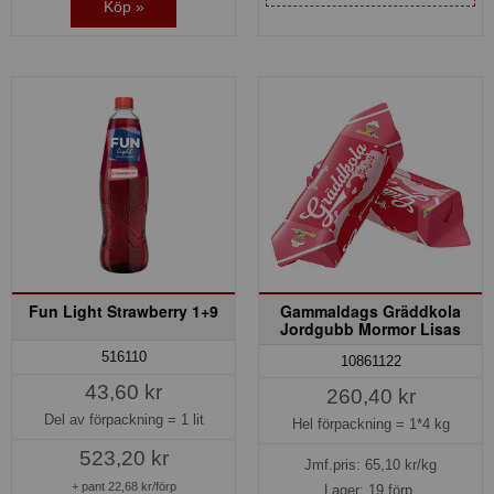
Köp »
Fun Light Strawberry 1+9
Gammaldags Gräddkola
Jordgubb Mormor Lisas
516110
10861122
43,60 kr
260,40 kr
Del av förpackning =
1 lit
Hel förpackning =
1*4 kg
523,20 kr
Jmf.pris:
65,10
kr/kg
+ pant 22,68 kr/förp
Lager: 19 förp.