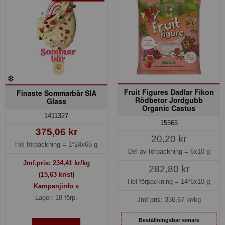
Fruit Figures Dadlar Fikon
Finaste Sommarbär SIA
Rödbetor Jordgubb
Glass
Organic Castus
1411327
15565
375,06 kr
20,20 kr
Hel förpackning =
1*24x65 g
Del av förpackning =
6x10 g
Jmf.pris:
234,41
kr/kg
282,80 kr
(15,63 kr/st)
Hel förpackning =
14*6x10 g
Kampanjinfo »
Lager: 18 förp.
Jmf.pris:
336,67
kr/kg
Beställningsbar senare