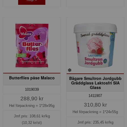
Butterflies påse Malaco
Bägare Smultron Jordgubb
Gräddglass Laktosfri SIA
Glass
1019039
1411907
288,90 kr
310,80 kr
Hel förpackning =
1*28x95g
Hel förpackning =
1*24x55g
Jmf.pris:
108,61
kr/kg
Jmf.pris:
235,45
kr/kg
(10,32 kr/st)