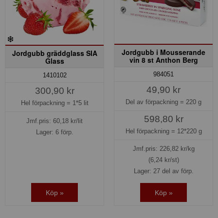
Jordgubb i Mousserande
Jordgubb gräddglass SIA
vin 8 st Anthon Berg
Glass
984051
1410102
49,90 kr
300,90 kr
Del av förpackning =
220 g
Hel förpackning =
1*5 lit
598,80 kr
Jmf.pris:
60,18
kr/lit
Hel förpackning =
12*220 g
Lager: 6 förp.
Jmf.pris:
226,82
kr/kg
(6,24 kr/st)
Lager: 27 del av förp.
Köp »
Köp »