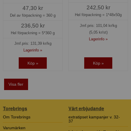
242,50 kr
47,30 kr
Hel förpackning =
1*48x50g
Del av förpackning =
360 g
236,50 kr
Jmf.pris:
101,04
kr/kg
(5,05 kr/st)
Hel förpackning =
5*360 g
Lagerinfo »
Jmf.pris:
131,39
kr/kg
Lagerinfo »
Köp »
Köp »
Visa fler
Torebrings
Vårt erbjudande
Om Torebrings
extratipset kampanjer v. 32-
37
Varumärken