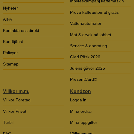
Inbyteskampanj kaffemaskin
Nyheter
Prova kaffeautomat gratis
Arkiv
Vattenautomater
Kontakta oss direkt
Mat & dryck på jobbet
Kundtjänst
Service & operating
Policyer
Glad Påsk 2026
Sitemap
Julens gåvor 2025
PresentCard©
Villkor m.m.
Kundzon
Villkor Företag
Logga in
Villkor Privat
Mina ordrar
Turbil
Mina uppgifter
FAQ
Välkommen!