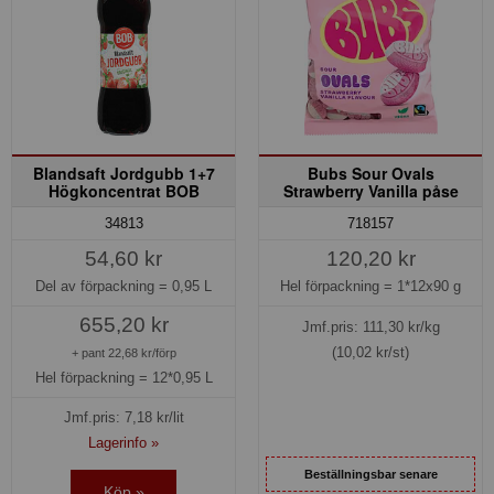
Blandsaft Jordgubb 1+7
Bubs Sour Ovals
Högkoncentrat BOB
Strawberry Vanilla påse
34813
718157
54,60 kr
120,20 kr
Del av förpackning =
0,95 L
Hel förpackning =
1*12x90 g
655,20 kr
Jmf.pris:
111,30
kr/kg
(10,02 kr/st)
+ pant 22,68 kr/förp
Hel förpackning =
12*0,95 L
Jmf.pris:
7,18
kr/lit
Lagerinfo »
Beställningsbar senare
Köp »