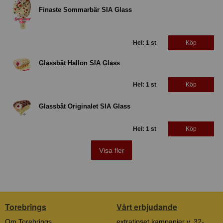
Finaste Sommarbär SIA Glass
Hel: 1 st
Köp
Glassbåt Hallon SIA Glass
Hel: 1 st
Köp
Glassbåt Originalet SIA Glass
Hel: 1 st
Köp
Visa fler
Torebrings
Vårt erbjudande
Om Torebrings
extratipset kampanjer v. 32-