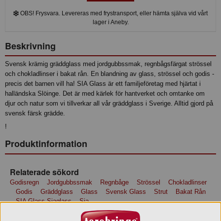
OBS! Frysvara. Levereras med frystransport, eller hämta själva vid vårt
lager i Aneby.
Beskrivning
Svensk krämig gräddglass med jordgubbssmak, regnbågsfärgat strössel
och chokladlinser i bakat rån. En blandning av glass, strössel och godis -
precis det barnen vill ha! SIA Glass är ett familjeföretag med hjärtat i
halländska Slöinge. Det är med kärlek för hantverket och omtanke om
djur och natur som vi tillverkar all vår gräddglass i Sverige. Alltid gjord på
svensk färsk grädde.
!
Produktinformation
Relaterade sökord
Godisregn
Jordgubbssmak
Regnbåge
Strössel
Chokladlinser
Godis
Gräddglass
Glass
Svensk Glass
Strut
Bakat Rån
SIA Glass Siaglass
Sia
Ingredienser