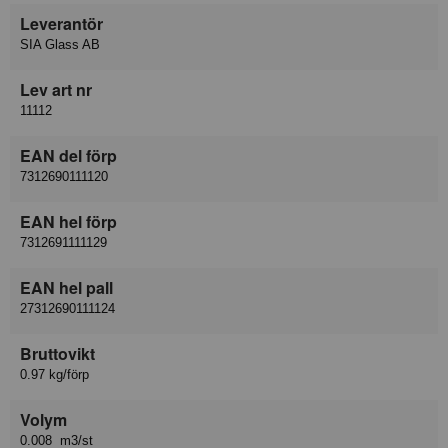
Leverantör
SIA Glass AB
Lev art nr
11112
EAN del förp
7312690111120
EAN hel förp
7312691111129
EAN hel pall
27312690111124
Bruttovikt
0.97 kg/förp
Volym
0.008 m3/st