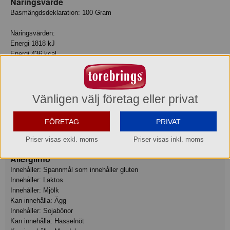
Näringsvärde
Basmängdsdeklaration: 100 Gram
Näringsvärden:
Energi 1818 kJ
Energi 436 kcal
Fett 27 g
- Varav mättat fett 15 g
Kolhydrat 40 g
- Varav sockerarter 14 g
Vänligen välj företag eller privat
Protein 7 g
Salt 1.1 g
FÖRETAG
PRIVAT
Fiber 1.9 g
Natrium 0.44 g
Priser visas exkl. moms
Priser visas inkl. moms
Allergiinfo
Innehåller: Spannmål som innehåller gluten
Innehåller: Laktos
Innehåller: Mjölk
Kan innehålla: Ägg
Innehåller: Sojabönor
Kan innehålla: Hasselnöt