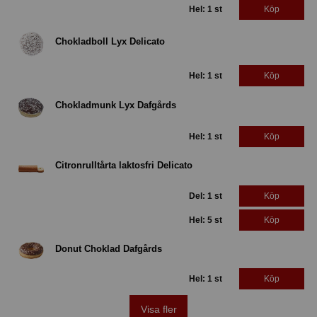
Hel: 1 st
Köp
Chokladboll Lyx Delicato
Hel: 1 st
Köp
Chokladmunk Lyx Dafgårds
Hel: 1 st
Köp
Citronrulltårta laktosfri Delicato
Del: 1 st
Köp
Hel: 5 st
Köp
Donut Choklad Dafgårds
Hel: 1 st
Köp
Visa fler