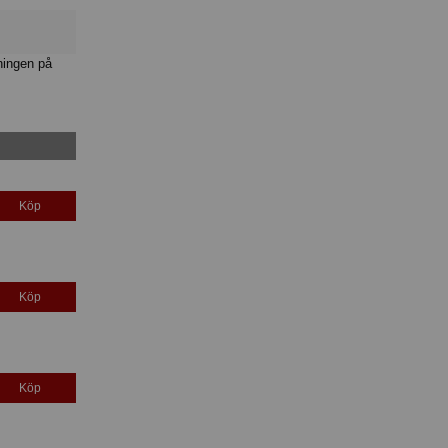
ningen på
Köp
Köp
Köp