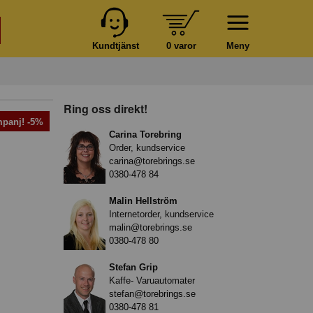
Kundtjänst
0 varor
Meny
Ring oss direkt!
panj! -5%
Carina Torebring
Order, kundservice
carina@torebrings.se
0380-478 84
Malin Hellström
Internetorder, kundservice
malin@torebrings.se
0380-478 80
Stefan Grip
Kaffe- Varuautomater
stefan@torebrings.se
0380-478 81