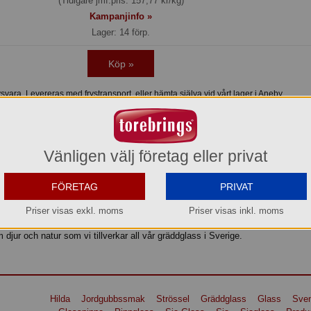
(Tidigare jmf.pris: 157,77 kr/kg)
Kampanjinfo »
Lager: 14 förp.
Köp »
vara. Levereras med frystransport, eller hämta själva vid vårt lager i Aneby.
Vänligen välj företag eller privat
ensk färsk grädde doppad i färgglatt strössel. En barnfavorit!
öinge, en naturskön del av södra Halland. Det är här våra kor betar. Det är här v
FÖRETAG
PRIVAT
 här vår själ och historia finns. Alltid med smak och njutning i fokus. I vårt gl
r glass med färsk grädde från halländska gårdar, bl a vår egen Berte Gård. Vi 
Priser visas exkl. moms
Priser visas inkl. moms
enska råvaror av högsta kvalité. All vår glass är helt fri från palmolja. Det ä
djur och natur som vi tillverkar all vår gräddglass i Sverige.
Hilda
Jordgubbssmak
Strössel
Gräddglass
Glass
Sve