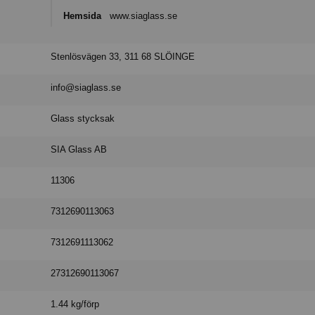
Hemsida
www.siaglass.se
Stenlösvägen 33, 311 68 SLÖINGE
info@siaglass.se
Glass stycksak
SIA Glass AB
11306
7312690113063
7312691113062
27312690113067
1.44 kg/förp