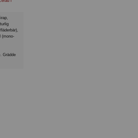
cerad I
urlig
fläderbär),
l (mono-
e. Grädde