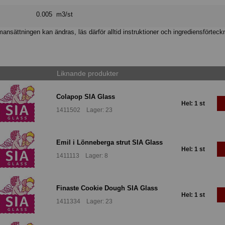
0.005 m3/st
nsättningen kan ändras, läs därför alltid instruktioner och ingrediensförteck
Liknande produkter
Colapop SIA Glass
Hel: 1 st
1411502 Lager: 23
Emil i Lönneberga strut SIA Glass
Hel: 1 st
1411113 Lager: 8
Finaste Cookie Dough SIA Glass
Hel: 1 st
1411334 Lager: 23