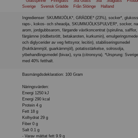
Glasspinne
Pinnglass
Sia Glass
Sia
Siaglass
Produ
Sverige
Svensk Grädde
Från Slöinge
Halland
Ingredienser: SKUMMJÖLK*, GRÄDDE* (23%), socker*, glukossirap,
raps-, kokos- och sheaolja, SKUMMJÖLKSPULVER*, socker, nat
arom, jordgubbsarom, färgande växtkoncentrat (spirulina, safflor, 
färgämne (rödbetsrött, betakaroten, kurkumin), emulgeringsmede
och diglycerider av veg fettsyror, lecitin), stabiliseringsmedel
(fruktkärnmjöl, guarkärnmjöl), potatisstärkelse, solrosolja,
ytbehandlingsmedel (bivax), syra (citronsyra). *Ursprung: Sverig
med 40% fetthalt.
Basmängdsdeklaration: 100 Gram
Näringsvärden:
Energi 1250 kJ
Energi 290 kcal
Protein 4 g
Fett 18 g
Kolhydrat 29 g
Fiber 0 g
Salt 0.1 g
- Varav mättat fett 9.9 g