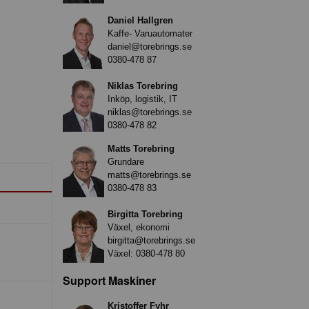
Daniel Hallgren
Kaffe- Varuautomater
daniel@torebrings.se
0380-478 87
Niklas Torebring
Inköp, logistik, IT
niklas@torebrings.se
0380-478 82
Matts Torebring
Grundare
matts@torebrings.se
0380-478 83
Birgitta Torebring
Växel, ekonomi
birgitta@torebrings.se
Växel:
0380-478 80
Support Maskiner
Kristoffer Fyhr