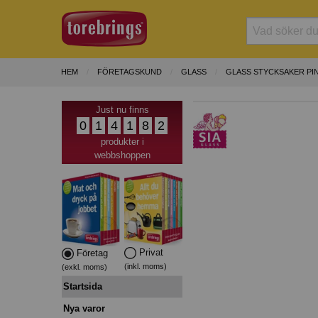
HEM
FÖRETAGSKUND
GLASS
GLASS STYCKSAKER PI
Just nu finns
0
1
4
1
8
2
produkter i
webbshoppen
Privat
Företag
(inkl. moms)
(exkl. moms)
Startsida
Nya varor