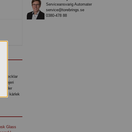
Serviceansvarig Automater
service@torebrings.se
0380-478 88
i utvecklar
assmejeri
använder
r med kärlek
nsk Glass