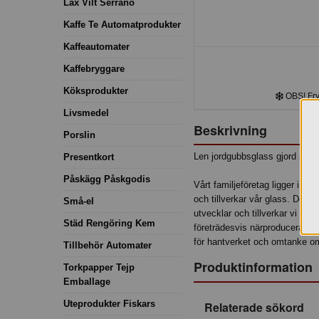
Lax Vilt Serrano
Kaffe Te Automatprodukter
Kaffeautomater
Kaffebryggare
Köksprodukter
OBS! Frys
Livsmedel
Beskrivning
Porslin
Len jordgubbsglass gjord på sv
Presentkort
Påskägg Påskgodis
Vårt familjeföretag ligger i Sl
och tillverkar vår glass. Det är
Små-el
utvecklar och tillverkar vi vå
Städ Rengöring Kem
företrädesvis närproducerade sv
för hantverket och omtanke om 
Tillbehör Automater
Produktinformation
Torkpapper Tejp
Emballage
Uteprodukter Fiskars
Relaterade sökord