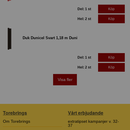
Del: 1 st
Köp
Hel: 2 st
Köp
Duk Dunicel Svart 1,18 m Duni
Del: 1 st
Köp
Hel: 2 st
Köp
Visa fler
Torebrings
Vårt erbjudande
Om Torebrings
extratipset kampanjer v. 32-
37