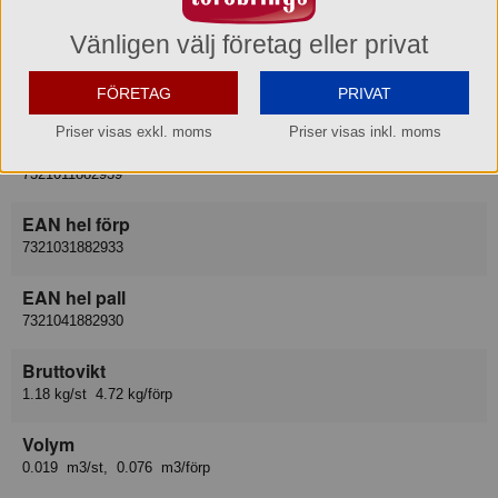
Leverantör
Duni AB
Vänligen välj företag eller privat
Lev art nr
FÖRETAG
PRIVAT
188293
Priser visas exkl. moms
Priser visas inkl. moms
EAN del förp
7321011882939
EAN hel förp
7321031882933
EAN hel pall
7321041882930
Bruttovikt
1.18 kg/st 4.72 kg/förp
Volym
0.019 m3/st, 0.076 m3/förp