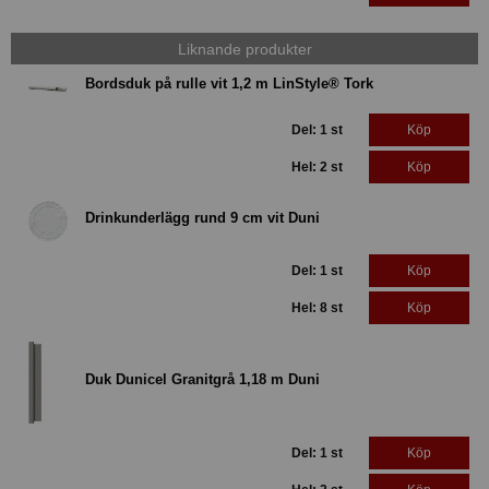
Liknande produkter
Bordsduk på rulle vit 1,2 m LinStyle® Tork
Del: 1 st
Köp
Hel: 2 st
Köp
Drinkunderlägg rund 9 cm vit Duni
Del: 1 st
Köp
Hel: 8 st
Köp
Duk Dunicel Granitgrå 1,18 m Duni
Del: 1 st
Köp