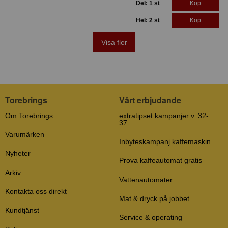
Del: 1 st
Köp
Hel: 2 st
Köp
Visa fler
Torebrings
Vårt erbjudande
Om Torebrings
extratipset kampanjer v. 32-
37
Varumärken
Inbyteskampanj kaffemaskin
Nyheter
Prova kaffeautomat gratis
Arkiv
Vattenautomater
Kontakta oss direkt
Mat & dryck på jobbet
Kundtjänst
Service & operating