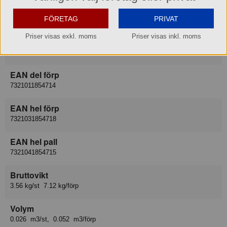
Leverantör
FÖRETAG
PRIVAT
Duni AB
Priser visas exkl. moms
Priser visas inkl. moms
Lev art nr
185471
EAN del förp
7321011854714
EAN hel förp
7321031854718
EAN hel pall
7321041854715
Bruttovikt
3.56 kg/st 7.12 kg/förp
Volym
0.026 m3/st, 0.052 m3/förp