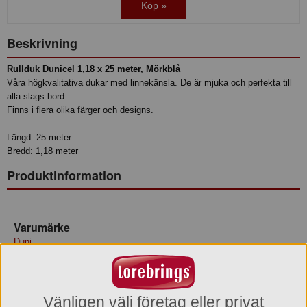
Köp »
Beskrivning
Rullduk Dunicel 1,18 x 25 meter, Mörkblå
Våra högkvalitativa dukar med linnekänsla. De är mjuka och perfekta till
alla slags bord.
Finns i flera olika färger och designs.
Längd: 25 meter
Bredd: 1,18 meter
Produktinformation
Varumärke
Duni
Varukategori
Duk rulle
Vänligen välj företag eller privat