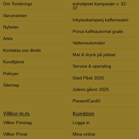
Om Torebrings
extratipset kampanjer v. 32-
37
Varumärken
Inbyteskampanj kaffemaskin
Nyheter
Prova kaffeautomat gratis
Arkiv
Vattenautomater
Kontakta oss direkt
Mat & dryck på jobbet
Kundtjänst
Service & operating
Policyer
Glad Påsk 2026
Sitemap
Julens gåvor 2025
PresentCard©
Villkor m.m.
Kundzon
Villkor Företag
Logga in
Villkor Privat
Mina ordrar