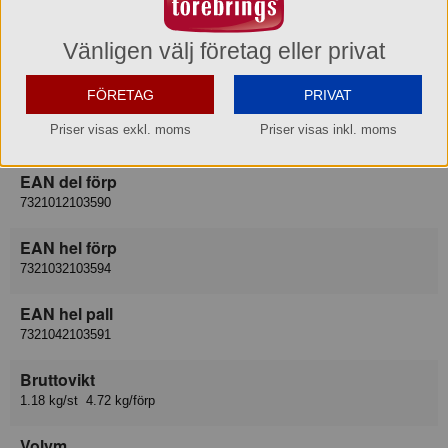
Löpare Vepa
Leverantör
Vänligen välj företag eller privat
Duni AB
FÖRETAG
PRIVAT
Lev art nr
Priser visas exkl. moms
Priser visas inkl. moms
210359
EAN del förp
7321012103590
EAN hel förp
7321032103594
EAN hel pall
7321042103591
Bruttovikt
1.18 kg/st 4.72 kg/förp
Volym