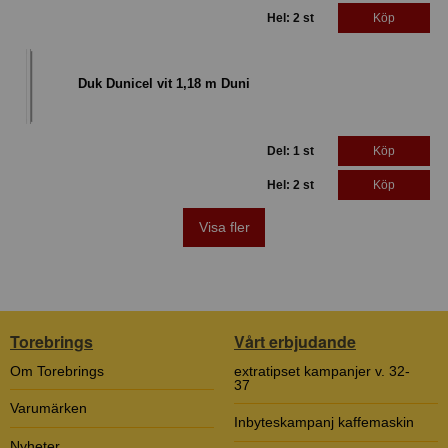
Hel: 2 st
Köp
Duk Dunicel vit 1,18 m Duni
Del: 1 st
Köp
Hel: 2 st
Köp
Visa fler
Torebrings
Vårt erbjudande
Om Torebrings
extratipset kampanjer v. 32-
37
Varumärken
Inbyteskampanj kaffemaskin
Nyheter