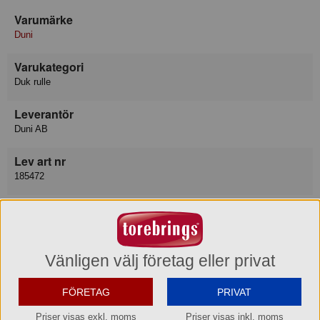
Varumärke
Duni
Varukategori
Duk rulle
Leverantör
Duni AB
Lev art nr
185472
EAN del förp
7321011854721
EAN hel förp
Vänligen välj företag eller privat
7321031854725
FÖRETAG
PRIVAT
EAN hel pall
Priser visas exkl. moms
Priser visas inkl. moms
7321041854722