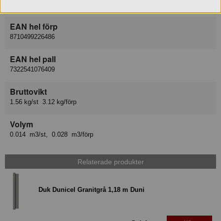
8710499226547
EAN hel förp
8710499226486
EAN hel pall
7322541076409
Bruttovikt
1.56 kg/st 3.12 kg/förp
Volym
0.014 m3/st, 0.028 m3/förp
Relaterade produkter
Duk Dunicel Granitgrå 1,18 m Duni