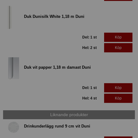
Duk Dunisilk White 1,18 m Duni
Del: 1 st
Köp
Hel: 2 st
Köp
Duk vit papper 1,18 m damast Duni
Del: 1 st
Köp
Hel: 4 st
Köp
Liknande produkter
Drinkunderlägg rund 9 cm vit Duni