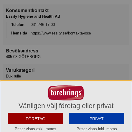
Konsumentkontakt
Essity Hygiene and Health AB
Telefon
031-746 17 00
Hemsida
https://www.essity.se/kontakta-oss/
Besöksadress
405 03 GÖTEBORG
Varukategori
Duk rulle
Leverantör
Essity Hygiene and Health AB
Vänligen välj företag eller privat
Lev art nr
474581
FÖRETAG
PRIVAT
EAN del förp
Priser visas exkl. moms
Priser visas inkl. moms