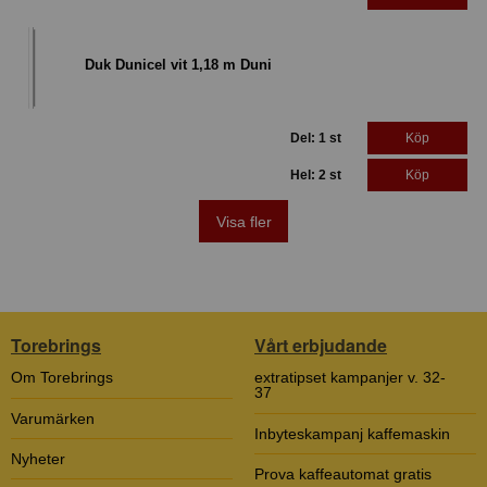
Duk Dunicel vit 1,18 m Duni
Del: 1 st
Köp
Hel: 2 st
Köp
Visa fler
Torebrings
Vårt erbjudande
Om Torebrings
extratipset kampanjer v. 32-
37
Varumärken
Inbyteskampanj kaffemaskin
Nyheter
Prova kaffeautomat gratis