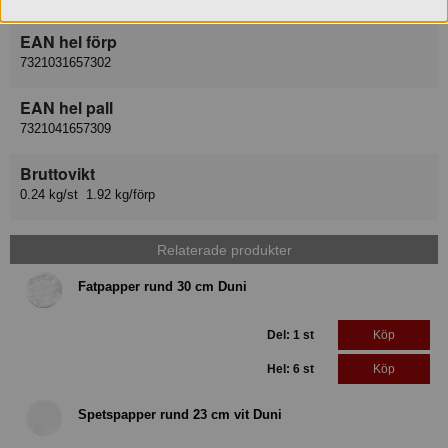
EAN hel förp
7321031657302
EAN hel pall
7321041657309
Bruttovikt
0.24 kg/st 1.92 kg/förp
Relaterade produkter
Fatpapper rund 30 cm Duni
Del: 1 st
Köp
Hel: 6 st
Köp
Spetspapper rund 23 cm vit Duni