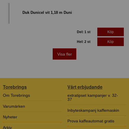
Duk Dunicel vit 1,18 m Duni
Del: 1 st
Köp
Hel: 2 st
Köp
Visa fler
Torebrings
Vårt erbjudande
Om Torebrings
extratipset kampanjer v. 32-
37
Varumärken
Inbyteskampanj kaffemaskin
Nyheter
Prova kaffeautomat gratis
Arkiv