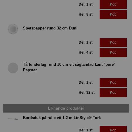
Del: 1 st
Köp
Hel: 8 st
Köp
Spetspapper rund 32 cm Duni
Del: 1 st
Köp
Hel: 4 st
Köp
Tårtunderlag rund 30 cm vit sågtandad kant "pure"
Papstar
Del: 1 st
Köp
Hel: 32 st
Köp
Liknande produkter
Bordsduk på rulle vit 1,2 m LinStyle® Tork
Del: 1 st
Köp