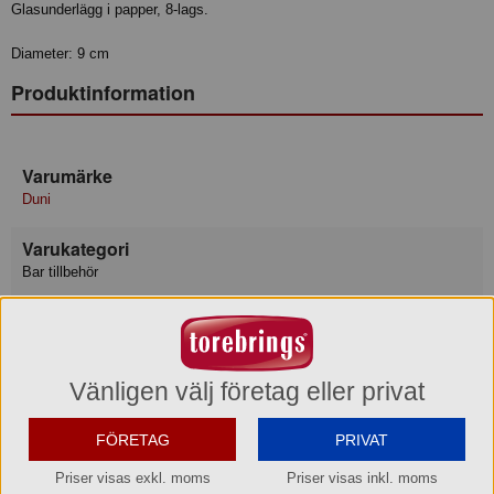
Glasunderlägg i papper, 8-lags.
Diameter: 9 cm
Produktinformation
Varumärke
Duni
Varukategori
Bar tillbehör
Leverantör
Duni AB
Vänligen välj företag eller privat
Lev art nr
165730
FÖRETAG
PRIVAT
EAN del förp
Priser visas exkl. moms
Priser visas inkl. moms
7321011657308