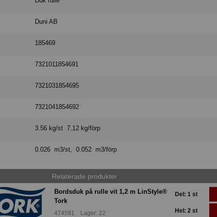
Duk rulle
Duni AB
185469
7321011854691
7321031854695
7321041854692
3.56 kg/st 7.12 kg/förp
0.026 m3/st, 0.052 m3/förp
Relaterade produkter
Bordsduk på rulle vit 1,2 m LinStyle®
Del: 1 st
Tork
Hel: 2 st
474581 Lager: 22