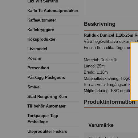
Lax Vilt Serrano
Kaffe Te Automatprodukter
Kaffeautomater
Beskrivning
Kaffebryggare
Rullduk Dunicel 1,18x25m 
Köksprodukter
Våra högkvalitativa dukar med 
Finns i flera olika färger och d
Livsmedel
Porslin
Material: Dunicel®
Längd: 25m
Presentkort
Bredd: 1,18m
Påskägg Påskgodis
Materialbeskrivning: Högkvalita
Bra att veta: Engångsartikel.
Små-el
Miljömärkning: FSC-certifierad
Städ Rengöring Kem
Produktinformation
Tillbehör Automater
Torkpapper Tejp
Emballage
Varumärke
Uteprodukter Fiskars