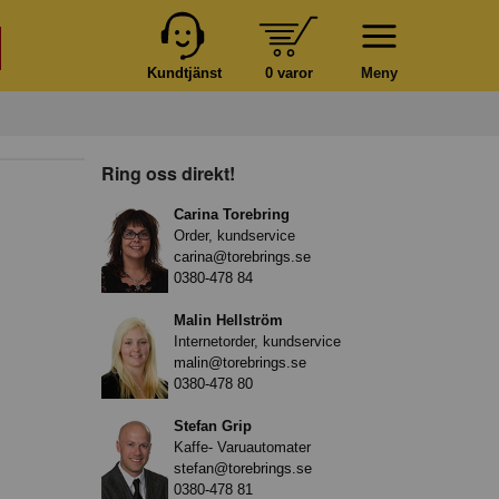
Kundtjänst
0 varor
Meny
Ring oss direkt!
Carina Torebring
Order, kundservice
carina@torebrings.se
0380-478 84
Malin Hellström
Internetorder, kundservice
malin@torebrings.se
0380-478 80
Stefan Grip
Kaffe- Varuautomater
stefan@torebrings.se
0380-478 81