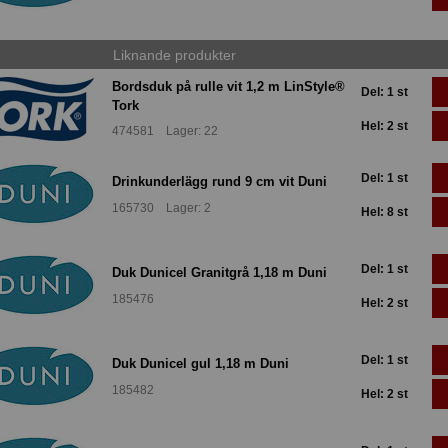
Liknande produkter
Bordsduk på rulle vit 1,2 m LinStyle®
Del: 1 st
Tork
Hel: 2 st
474581 Lager: 22
Del: 1 st
Drinkunderlägg rund 9 cm vit Duni
165730 Lager: 2
Hel: 8 st
Del: 1 st
Duk Dunicel Granitgrå 1,18 m Duni
185476
Hel: 2 st
Del: 1 st
Duk Dunicel gul 1,18 m Duni
185482
Hel: 2 st