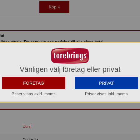
Köp »
Röd
linnekänsla. De är mjuka och perfekta till alla slags bord.
esigns.
Vänligen välj företag eller privat
tivt material som är mjukt och linneliknande. Perfekt att täcka alla slags bor
FÖRETAG
PRIVAT
Priser visas exkl. moms
Priser visas inkl. moms
Duni