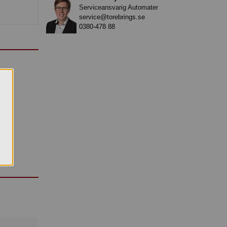
Serviceansvarig Automater
service@torebrings.se
0380-478 88
d.