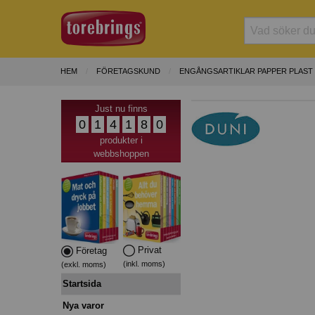
HEM
FÖRETAGSKUND
ENGÅNGSARTIKLAR PAPPER PLAST
Just nu finns
0
1
4
1
8
0
produkter i
webbshoppen
Privat
Företag
(inkl. moms)
(exkl. moms)
Startsida
Nya varor