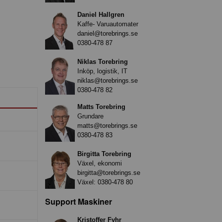
Daniel Hallgren
Kaffe- Varuautomater
daniel@torebrings.se
0380-478 87
Niklas Torebring
Inköp, logistik, IT
niklas@torebrings.se
0380-478 82
Matts Torebring
Grundare
matts@torebrings.se
0380-478 83
Birgitta Torebring
Växel, ekonomi
birgitta@torebrings.se
Växel:
0380-478 80
Support Maskiner
Kristoffer Fyhr