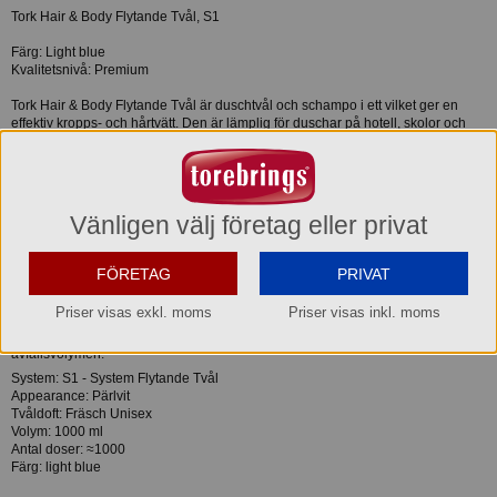
Tork Hair & Body Flytande Tvål, S1
Färg: Light blue
Kvalitetsnivå: Premium
Tork Hair & Body Flytande Tvål är duschtvål och schampo i ett vilket ger en
effektiv kropps- och hårtvätt. Den är lämplig för duschar på hotell, skolor och
sportanläggningar. Den har en mild formulering, med uppfriskande unisexdoft
som ger huden och håret en mjuk och behaglig känsla. Passar i Tork
Dispenser Flytande Tvål som är enkel att använda och ger alla användare
utmärkt handhygien.
Vänligen välj företag eller privat
• Perfekt för duschar
• En tvål för både hår och kropp
• Mild formulering för hud och hår
FÖRETAG
PRIVAT
• Miljöcertifierad med EU:s Ecolabel
• Försluten refillflaska med engångspump ger bättre hygien och enkel
Priser visas exkl. moms
Priser visas inkl. moms
påfyllning
• Flaskan krymper ihop efter hand som den används, vilket minskar
avfallsvolymen.
System: S1 - System Flytande Tvål
Appearance: Pärlvit
Tvåldoft: Fräsch Unisex
Volym: 1000 ml
Antal doser: ≈1000
Färg: light blue