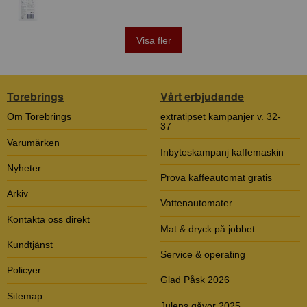
Visa fler
Torebrings
Vårt erbjudande
Om Torebrings
extratipset kampanjer v. 32-
37
Varumärken
Inbyteskampanj kaffemaskin
Nyheter
Prova kaffeautomat gratis
Arkiv
Vattenautomater
Kontakta oss direkt
Mat & dryck på jobbet
Kundtjänst
Service & operating
Policyer
Glad Påsk 2026
Sitemap
Julens gåvor 2025