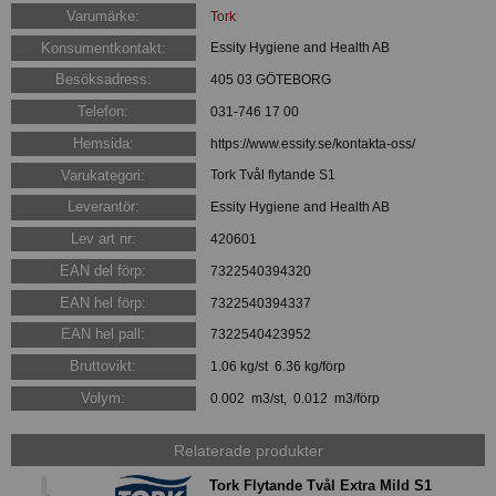
Varumärke:
Tork
Konsumentkontakt:
Essity Hygiene and Health AB
Besöksadress:
405 03 GÖTEBORG
Telefon:
031-746 17 00
Hemsida:
https://www.essity.se/kontakta-oss/
Varukategori:
Tork Tvål flytande S1
Leverantör:
Essity Hygiene and Health AB
Lev art nr:
420601
EAN del förp:
7322540394320
EAN hel förp:
7322540394337
EAN hel pall:
7322540423952
Bruttovikt:
1.06 kg/st 6.36 kg/förp
Volym:
0.002 m3/st, 0.012 m3/förp
Relaterade produkter
Tork Flytande Tvål Extra Mild S1