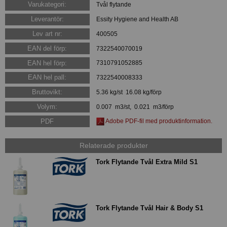
Varukategori:
Tvål flytande
Leverantör:
Essity Hygiene and Health AB
Lev art nr:
400505
EAN del förp:
7322540070019
EAN hel förp:
7310791052885
EAN hel pall:
7322540008333
Bruttovikt:
5.36 kg/st 16.08 kg/förp
Volym:
0.007 m3/st, 0.021 m3/förp
PDF
Adobe PDF-fil med produktinformation.
Relaterade produkter
Tork Flytande Tvål Extra Mild S1
Tork Flytande Tvål Hair & Body S1