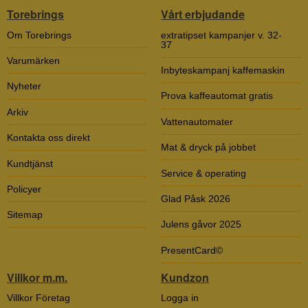
Torebrings
Vårt erbjudande
Om Torebrings
extratipset kampanjer v. 32-
37
Varumärken
Inbyteskampanj kaffemaskin
Nyheter
Prova kaffeautomat gratis
Arkiv
Vattenautomater
Kontakta oss direkt
Mat & dryck på jobbet
Kundtjänst
Service & operating
Policyer
Glad Påsk 2026
Sitemap
Julens gåvor 2025
PresentCard©
Villkor m.m.
Kundzon
Villkor Företag
Logga in