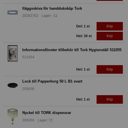
Iläggsskiva för handdukskåp Tork
20282702 Lager: -11
Del: 1 st
Köp
Hel: 30 st
Köp
Informationsfönster tillbehör till Tork Hygienställ 511055
511054
Hel: 1 st
Köp
Lock till Papperkorg 50 L B1 svart
205638
Hel: 1 st
Köp
Nyckel till TORK dispensrar
200260 Lager: 72