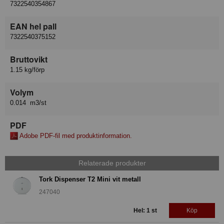
7322540354867
EAN hel pall
7322540375152
Bruttovikt
1.15 kg/förp
Volym
0.014 m3/st
PDF
Adobe PDF-fil med produktinformation.
Relaterade produkter
Tork Dispenser T2 Mini vit metall
247040
Hel: 1 st
Köp