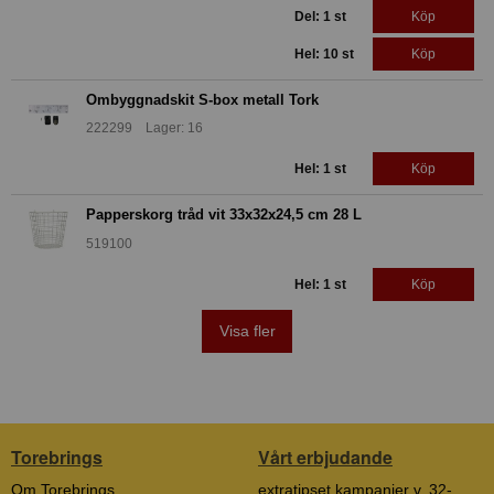
Del: 1 st
Köp
Hel: 10 st
Köp
Ombyggnadskit S-box metall Tork
222299 Lager: 16
Hel: 1 st
Köp
Papperskorg tråd vit 33x32x24,5 cm 28 L
519100
Hel: 1 st
Köp
Visa fler
Torebrings
Vårt erbjudande
Om Torebrings
extratipset kampanjer v. 32-