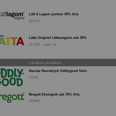
Lätt & Lagom portion 40% Arla
601447
Lätta Original Lättmargarin ask 39%
257368 Lager: 19
Liknande produkter
Barista Havredryck Oddlygood Valio
10206
Bregott Ekologisk ask 70% Arla
595903