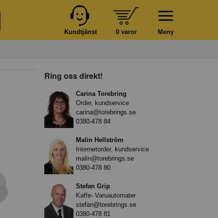
Kundtjänst
0 varor
Meny
Ring oss direkt!
Carina Torebring
Order, kundservice
carina@torebrings.se
0380-478 84
Malin Hellström
Internetorder, kundservice
malin@torebrings.se
0380-478 80
Stefan Grip
Kaffe- Varuautomater
stefan@torebrings.se
0380-478 81