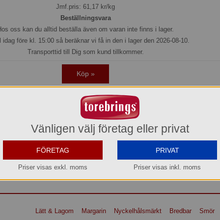
Jmf.pris:
61,17
kr/kg
Beställningsvara
os oss kan du alltid beställa även om varan inte finns i lager.
l idag före kl. 15:00 så beräknar vi få in den i lager den 2026-08-10.
Transporttid till Dig som kund tillkommer.
Köp »
vara. Levereras med kyltransport, eller hämta själva vid vårt lager i Aneby.
Vänligen välj företag eller privat
l om du vill dra ner på fettet utan att göra avkall på den goda smaken. Den
 gjord i Sverige på svensk rapsolja, svensk kärnmjölk och shea- och kokosol
FÖRETAG
PRIVAT
ukten går lätt att använda, även när den är kylskåpkall. Lätt & Lagom kan nj
knäckebröd och kex.
Priser visas exkl. moms
Priser visas inkl. moms
Lätt & Lagom
Margarin
Nyckelhålsmärkt
Bredbar
Smör