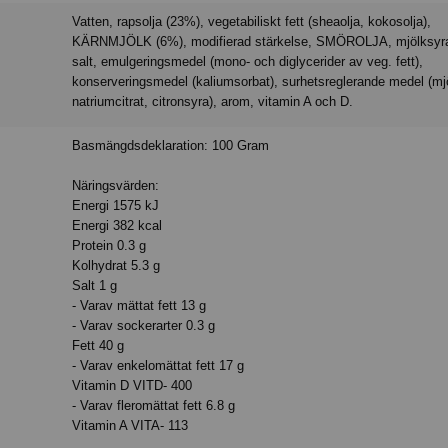
Vatten, rapsolja (23%), vegetabiliskt fett (sheaolja, kokosolja),
KÄRNMJÖLK (6%), modifierad stärkelse, SMÖROLJA, mjölksyra
salt, emulgeringsmedel (mono- och diglycerider av veg. fett),
konserveringsmedel (kaliumsorbat), surhetsreglerande medel (mj
natriumcitrat, citronsyra), arom, vitamin A och D.
Basmängdsdeklaration: 100 Gram
Näringsvärden:
Energi 1575 kJ
Energi 382 kcal
Protein 0.3 g
Kolhydrat 5.3 g
Salt 1 g
- Varav mättat fett 13 g
- Varav sockerarter 0.3 g
Fett 40 g
- Varav enkelomättat fett 17 g
Vitamin D VITD- 400
- Varav fleromättat fett 6.8 g
Vitamin A VITA- 113