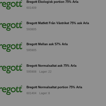
Bregott Ekologisk portion 75% Arla
601409
Bregott Matfett Från Växtriket 75% ask Arla
593805
Bregott Mellan ask 57% Arla
595905
Bregott Normalsaltat ask 75% Arla
595908 Lager: 22
Bregott Normalsaltat portion 75% Arla
601404 Lager: 8