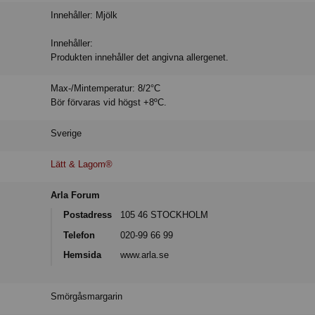
Innehåller: Mjölk
Innehåller:
Produkten innehåller det angivna allergenet.
Max-/Mintemperatur: 8/2°C
Bör förvaras vid högst +8ºC.
Sverige
Lätt & Lagom®
Arla Forum
Postadress
105 46 STOCKHOLM
Telefon
020-99 66 99
Hemsida
www.arla.se
Smörgåsmargarin