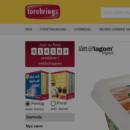
HEM
FÖRETAGSKUND
LIVSMEDEL
MEJERI GRÄDDE M
Just nu finns
0
1
4
1
8
4
produkter i
webbshoppen
Privat
Företag
(inkl. moms)
(exkl. moms)
Startsida
Nya varor