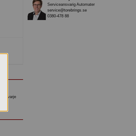
Serviceansvarig Automater
service@torebrings.se
0380-478 88
ja.
utas varje