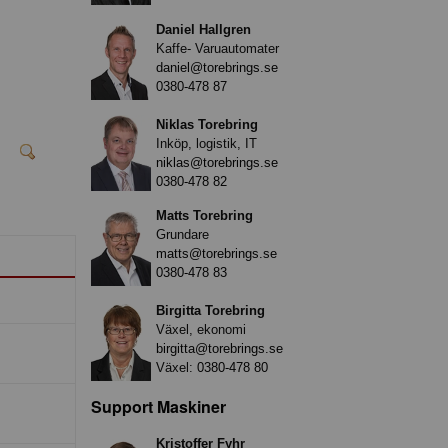
Daniel Hallgren
Kaffe- Varuautomater
daniel@torebrings.se
0380-478 87
Niklas Torebring
Inköp, logistik, IT
niklas@torebrings.se
0380-478 82
Matts Torebring
Grundare
matts@torebrings.se
0380-478 83
Birgitta Torebring
Växel, ekonomi
birgitta@torebrings.se
Växel:
0380-478 80
Support Maskiner
Kristoffer Fyhr