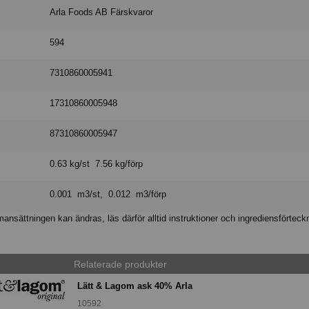
Arla Foods AB Färskvaror
594
7310860005941
17310860005948
87310860005947
0.63 kg/st 7.56 kg/förp
0.001 m3/st, 0.012 m3/förp
nsättningen kan ändras, läs därför alltid instruktioner och ingrediensförteck
Relaterade produkter
Lätt & Lagom ask 40% Arla
10592