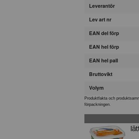
Leverantör
Lev art nr
EAN del förp
EAN hel förp
EAN hel pall
Bruttovikt
Volym
Produktfakta och produktsamma
förpackningen.