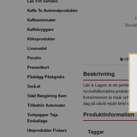
Lax Vilt Serrano
Kaffe Te Automatprodukter
H
Kaffeautomater
Bestäl
Kaffebryggare
Köksprodukter
Livsmedel
Porslin
OBS! Kyl
Presentkort
Beskrivning
Påskägg Påskgodis
Lätt & Lagom är ett perfekt va
Små-el
nyckelhålsmärkta produkten är
Städ Rengöring Kem
Konsistensen är mjuk och prod
dag på såväl mjukt bröd som 
Tillbehör Automater
Produktinformation
Torkpapper Tejp
Emballage
Uteprodukter Fiskars
Taggar