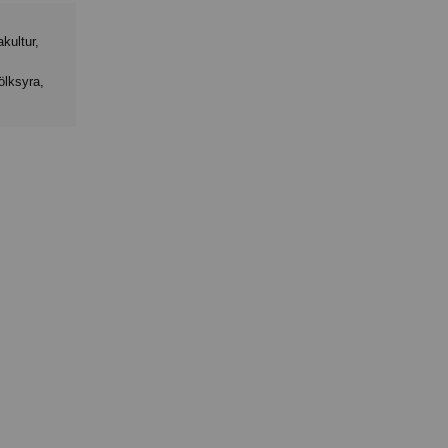
kultur,
ölksyra,