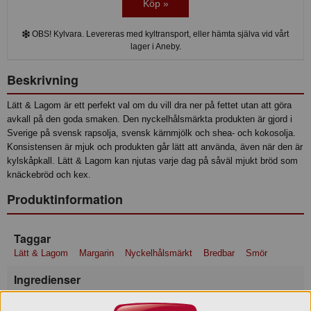
Köp »
OBS! Kylvara. Levereras med kyltransport, eller hämta själva vid vårt
lager i Aneby.
Beskrivning
Lätt & Lagom är ett perfekt val om du vill dra ner på fettet utan att göra
avkall på den goda smaken. Den nyckelhålsmärkta produkten är gjord i
Sverige på svensk rapsolja, svensk kärnmjölk och shea- och kokosolja.
Konsistensen är mjuk och produkten går lätt att använda, även när den är
kylskåpkall. Lätt & Lagom kan njutas varje dag på såväl mjukt bröd som
knäckebröd och kex.
Produktinformation
Taggar
Lätt & Lagom
Margarin
Nyckelhålsmärkt
Bredbar
Smör
Ingredienser
Vatten, rapsolja (23%), vegetabiliskt fett (sheaolja, kokosolja),
KÄRNMJÖLK (6%), modifierad stärkelse, SMÖROLJA,