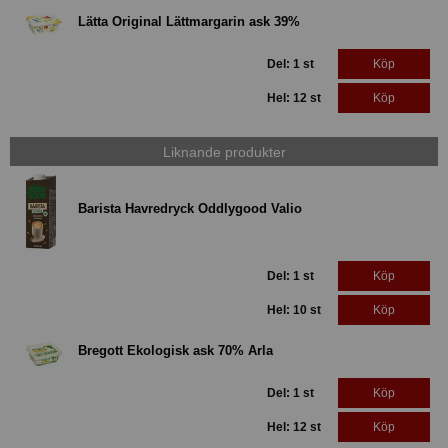
Lätta Original Lättmargarin ask 39%
Del: 1 st
Köp
Hel: 12 st
Köp
Liknande produkter
Barista Havredryck Oddlygood Valio
Del: 1 st
Köp
Hel: 10 st
Köp
Bregott Ekologisk ask 70% Arla
Del: 1 st
Köp
Hel: 12 st
Köp