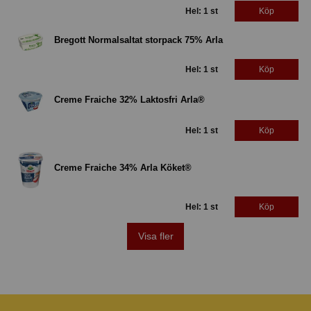
Hel: 1 st
Köp
Bregott Normalsaltat storpack 75% Arla
Hel: 1 st
Köp
Creme Fraiche 32% Laktosfri Arla®
Hel: 1 st
Köp
Creme Fraiche 34% Arla Köket®
Hel: 1 st
Köp
Visa fler