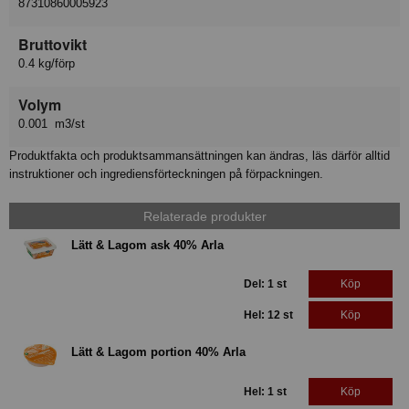
87310860005923
Bruttovikt
0.4 kg/förp
Volym
0.001 m3/st
Produktfakta och produktsammansättningen kan ändras, läs därför alltid
instruktioner och ingrediensförteckningen på förpackningen.
Relaterade produkter
Lätt & Lagom ask 40% Arla
Del: 1 st
Köp
Hel: 12 st
Köp
Lätt & Lagom portion 40% Arla
Hel: 1 st
Köp