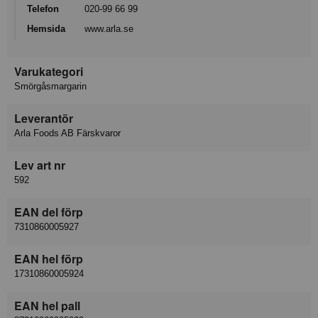
Telefon
020-99 66 99
Hemsida
www.arla.se
Varukategori
Smörgåsmargarin
Leverantör
Arla Foods AB Färskvaror
Lev art nr
592
EAN del förp
7310860005927
EAN hel förp
17310860005924
EAN hel pall