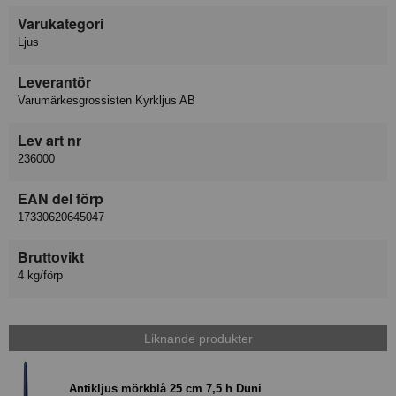
Varukategori
Ljus
Leverantör
Varumärkesgrossisten Kyrkljus AB
Lev art nr
236000
EAN del förp
17330620645047
Bruttovikt
4 kg/förp
Liknande produkter
Antikljus mörkblå 25 cm 7,5 h Duni