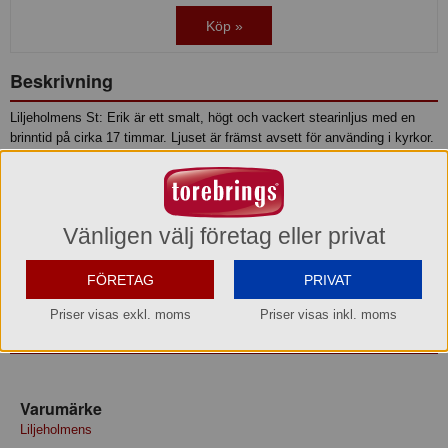
Köp »
Beskrivning
Liljeholmens St: Erik är ett smalt, högt och vackert stearinljus med en
brinntid på cirka 17 timmar. Ljuset är främst avsett för använding i kyrkor.
Diameter: 19/23
Längd: 600 mm
Brinntid: 17 tim
Vänligen välj företag eller privat
Antal per förpackning: 40 st
Liljeholmens ljus innehåller ingen Palmolja. Alla Liljeholmens kyrkljus
FÖRETAG
PRIVAT
består av 100% stearin.
Priser visas exkl. moms
Priser visas inkl. moms
Produktinformation
Varumärke
Liljeholmens