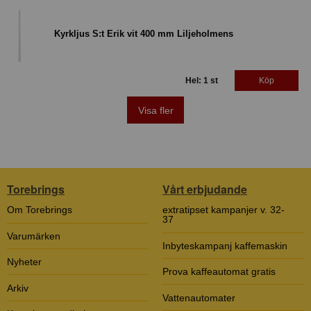
Kyrkljus S:t Erik vit 400 mm Liljeholmens
Hel: 1 st
Köp
Visa fler
Torebrings
Vårt erbjudande
Om Torebrings
extratipset kampanjer v. 32-
37
Varumärken
Inbyteskampanj kaffemaskin
Nyheter
Prova kaffeautomat gratis
Arkiv
Vattenautomater