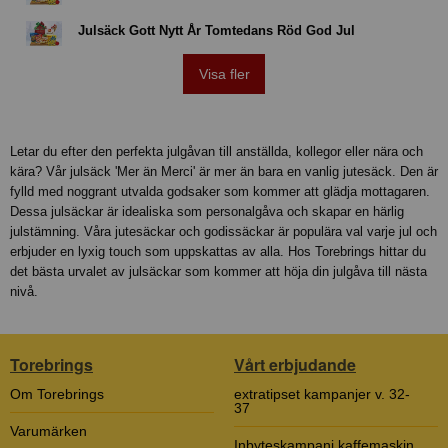
Julsäck Gott Nytt År Tomtedans Röd God Jul
Visa fler
Letar du efter den perfekta julgåvan till anställda, kollegor eller nära och
kära? Vår julsäck 'Mer än Merci' är mer än bara en vanlig jutesäck. Den är
fylld med noggrant utvalda godsaker som kommer att glädja mottagaren.
Dessa julsäckar är idealiska som personalgåva och skapar en härlig
julstämning. Våra jutesäckar och godissäckar är populära val varje jul och
erbjuder en lyxig touch som uppskattas av alla. Hos Torebrings hittar du
det bästa urvalet av julsäckar som kommer att höja din julgåva till nästa
nivå.
Torebrings
Vårt erbjudande
Om Torebrings
extratipset kampanjer v. 32-
37
Varumärken
Inbyteskampanj kaffemaskin