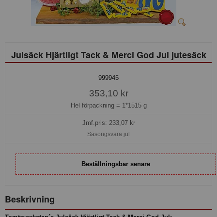
Julsäck Hjärtligt Tack & Merci God Jul jutesäck
999945
353,10 kr
Hel förpackning =
1*1515 g
Jmf.pris:
233,07
kr
Säsongsvara jul
Beställningsbar senare
Beskrivning