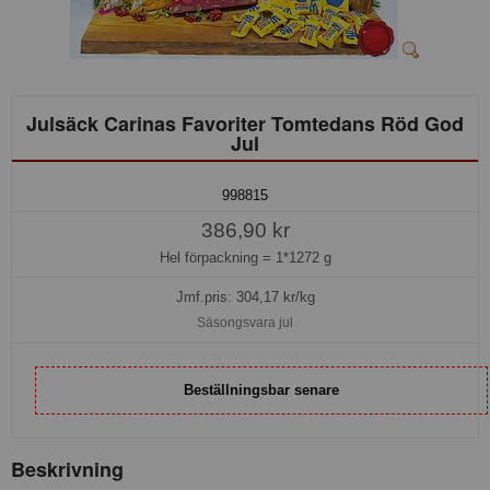
Julsäck Carinas Favoriter Tomtedans Röd God
Jul
998815
386,90 kr
Hel förpackning =
1*1272 g
Jmf.pris:
304,17
kr/kg
Säsongsvara jul
Beställningsbar senare
Beskrivning