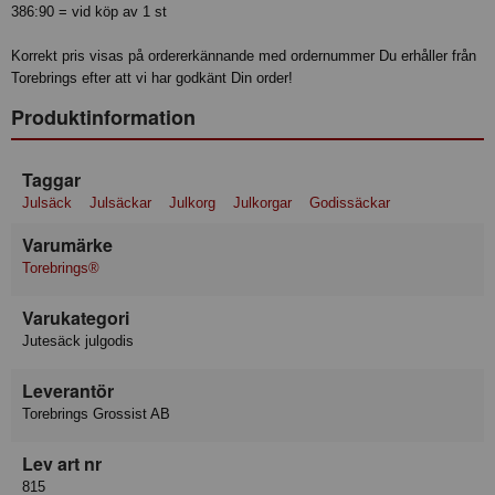
386:90 = vid köp av 1 st
Korrekt pris visas på ordererkännande med ordernummer Du erhåller från
Torebrings efter att vi har godkänt Din order!
Produktinformation
Taggar
Julsäck
Julsäckar
Julkorg
Julkorgar
Godissäckar
Varumärke
Torebrings®
Varukategori
Jutesäck julgodis
Leverantör
Torebrings Grossist AB
Lev art nr
815