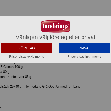
tedans Grå God Jul:
v denna julsäcken. Tänk att få sju goda gottepåsar till jul att mumsa för detta
Vänligen välj företag eller privat
h den som betalar blir gladast.
15 g
FÖRETAG
PRIVAT
e Fazer 180 g
Priser visas exkl. moms
Priser visas inkl. moms
 g
etta 200 g
5 Cloetta 100 g
a 80 g
ons Konfektyrer 85 g
Julsäck 25x40 cm Tomtedans Grå God Jul med rött band.
: