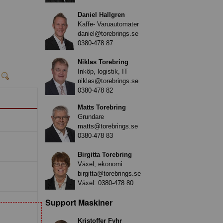
Daniel Hallgren
Kaffe- Varuautomater
daniel@torebrings.se
0380-478 87
Niklas Torebring
Inköp, logistik, IT
niklas@torebrings.se
0380-478 82
Matts Torebring
Grundare
matts@torebrings.se
0380-478 83
Birgitta Torebring
Växel, ekonomi
birgitta@torebrings.se
Växel:
0380-478 80
Support Maskiner
Kristoffer Fyhr