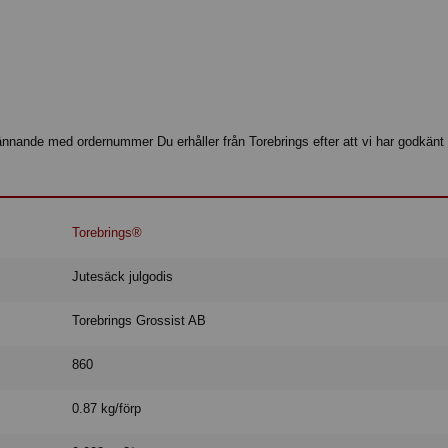
ännande med ordernummer Du erhåller från Torebrings efter att vi har godkänt 
Torebrings®
Jutesäck julgodis
Torebrings Grossist AB
860
0.87 kg/förp