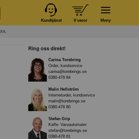
Kundtjänst
0 varor
Meny
JUL
Ring oss direkt!
Carina Torebring
Order, kundservice
carina@torebrings.se
0380-478 84
Malin Hellström
Internetorder, kundservice
malin@torebrings.se
0380-478 80
Stefan Grip
Kaffe- Varuautomater
stefan@torebrings.se
0380-478 81