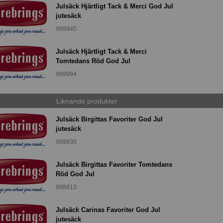
Julsäck Hjärtligt Tack & Merci God Jul
jutesäck
999945
Julsäck Hjärtligt Tack & Merci
Tomtedans Röd God Jul
999994
Liknande produkter
Julsäck Birgittas Favoriter God Jul
jutesäck
999930
Julsäck Birgittas Favoriter Tomtedans
Röd God Jul
998813
Julsäck Carinas Favoriter God Jul
jutesäck