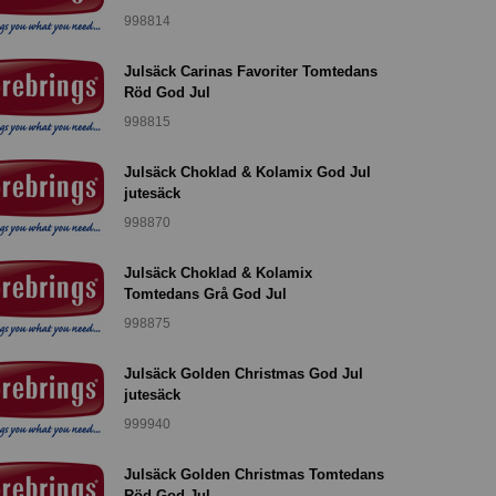
998814
Julsäck Carinas Favoriter Tomtedans
Röd God Jul
998815
Julsäck Choklad & Kolamix God Jul
jutesäck
998870
Julsäck Choklad & Kolamix
Tomtedans Grå God Jul
998875
Julsäck Golden Christmas God Jul
jutesäck
999940
Julsäck Golden Christmas Tomtedans
Röd God Jul