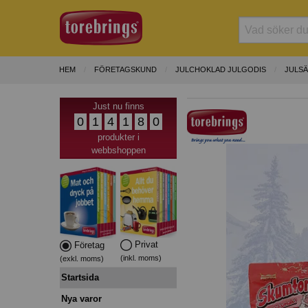
HEM
FÖRETAGSKUND
JULCHOKLAD JULGODIS
JULS
Just nu finns
0
1
4
1
8
0
produkter i
webbshoppen
Privat
Företag
(inkl. moms)
(exkl. moms)
Startsida
Nya varor