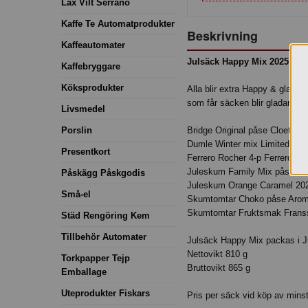
Lax Vilt Serrano
Kaffe Te Automatprodukter
Beskrivning
Kaffeautomater
Julsäck Happy Mix 2025 Tom
Kaffebryggare
Köksprodukter
Alla blir extra Happy & glada a
som får säcken blir gladare oc
Livsmedel
Porslin
Bridge Original påse Cloetta 1
Dumle Winter mix Limited pås
Presentkort
Ferrero Rocher 4-p Ferrero 50
Juleskum Family Mix påse Clo
Påskägg Påskgodis
Juleskum Orange Caramel 202
Små-el
Skumtomtar Choko påse Arom
Skumtomtar Fruktsmak Franss
Städ Rengöring Kem
Tillbehör Automater
Julsäck Happy Mix packas i 
Nettovikt 810 g
Torkpapper Tejp
Bruttovikt 865 g
Emballage
Uteprodukter Fiskars
Pris per säck vid köp av minst