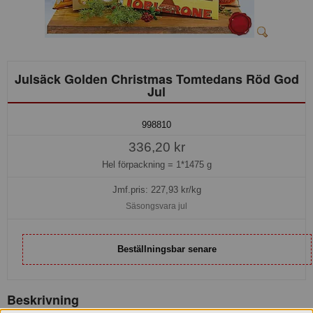
Julsäck Golden Christmas Tomtedans Röd God
Jul
998810
336,20 kr
Hel förpackning =
1*1475 g
Jmf.pris:
227,93
kr/kg
Säsongsvara jul
Beställningsbar senare
Beskrivning