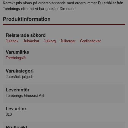
Korrekt pris visas på ordererkännande med ordernummer Du erhåller från
Torebrings efter att vi har godkänt Din order!
Produktinformation
Relaterade sökord
Julsäck
Julsäckar
Julkorg
Julkorgar
Godissäckar
Varumärke
Torebrings®
Varukategori
Jutesäck julgodis
Leverantör
Torebrings Grossist AB
Lev art nr
810
Bruttovikt