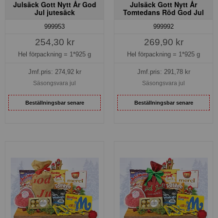
Julsäck Gott Nytt År God
Julsäck Gott Nytt År
Jul jutesäck
Tomtedans Röd God Jul
999953
999992
254,30 kr
269,90 kr
Hel förpackning =
1*925 g
Hel förpackning =
1*925 g
Jmf.pris:
274,92
kr
Jmf.pris:
291,78
kr
Säsongsvara jul
Säsongsvara jul
Beställningsbar senare
Beställningsbar senare