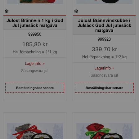
Julost Brännvin 1 kg i God
Julost Brännvinskubbe i
Jul jutesäck matgåva
Julsäck God Jul jutesäck
matgåva
999950
999923
185,80 kr
339,70 kr
Hel förpackning =
1*1 kg
Hel förpackning =
1*2 kg
Lagerinfo »
Lagerinfo »
Säsongsvara jul
Säsongsvara jul
Beställningsbar senare
Beställningsbar senare