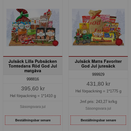
Julsäck Lilla Pubsäcken
Julsäck Matts Favoriter
Tomtedans Röd God Jul
God Jul jutesäck
matgåva
999929
998816
431,80 kr
395,60 kr
Hel förpackning =
1*1775 g
Hel förpackning =
1*1410 g
Jmf.pris:
243,27
kr/kg
Säsongsvara jul
Säsongsvara jul
Beställningsbar senare
Beställningsbar senare