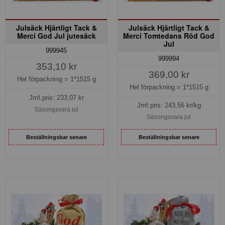
Julsäck Hjärtligt Tack &
Julsäck Hjärtligt Tack &
Merci God Jul jutesäck
Merci Tomtedans Röd God
Jul
999945
999994
353,10 kr
369,00 kr
Hel förpackning =
1*1515 g
Hel förpackning =
1*1515 g
Jmf.pris:
233,07
kr
Jmf.pris:
243,56
kr/kg
Säsongsvara jul
Säsongsvara jul
Beställningsbar senare
Beställningsbar senare