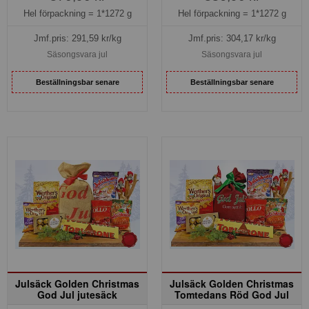
Hel förpackning =
1*1272 g
Hel förpackning =
1*1272 g
Jmf.pris:
291,59
kr/kg
Jmf.pris:
304,17
kr/kg
Säsongsvara jul
Säsongsvara jul
Beställningsbar senare
Beställningsbar senare
Julsäck Golden Christmas
Julsäck Golden Christmas
God Jul jutesäck
Tomtedans Röd God Jul