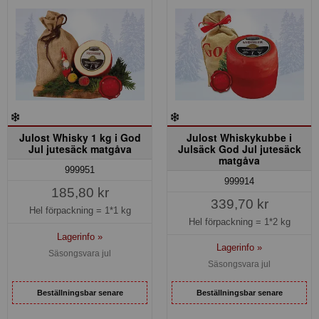
Julost Whisky 1 kg i God
Julost Whiskykubbe i
Jul jutesäck matgåva
Julsäck God Jul jutesäck
matgåva
999951
999914
185,80 kr
339,70 kr
Hel förpackning =
1*1 kg
Hel förpackning =
1*2 kg
Lagerinfo »
Lagerinfo »
Säsongsvara jul
Säsongsvara jul
Beställningsbar senare
Beställningsbar senare