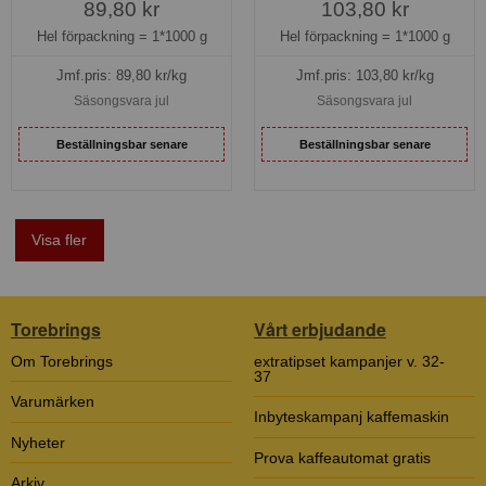
89,80 kr
103,80 kr
Hel förpackning =
1*1000 g
Hel förpackning =
1*1000 g
Jmf.pris:
89,80
kr/kg
Jmf.pris:
103,80
kr/kg
Säsongsvara jul
Säsongsvara jul
Beställningsbar senare
Beställningsbar senare
Visa fler
Torebrings
Vårt erbjudande
Om Torebrings
extratipset kampanjer v. 32-
37
Varumärken
Inbyteskampanj kaffemaskin
Nyheter
Prova kaffeautomat gratis
Arkiv