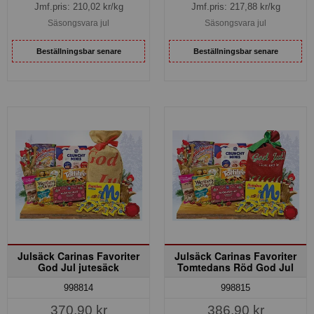
Jmf.pris:
210,02
kr/kg
Jmf.pris:
217,88
kr/kg
Säsongsvara jul
Säsongsvara jul
Beställningsbar senare
Beställningsbar senare
Julsäck Carinas Favoriter
Julsäck Carinas Favoriter
God Jul jutesäck
Tomtedans Röd God Jul
998814
998815
370,90 kr
386,90 kr