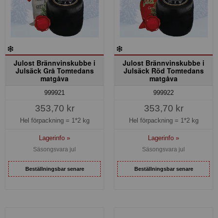
Julost Brännvinskubbe i
Julost Brännvinskubbe i
Julsäck Grå Tomtedans
Julsäck Röd Tomtedans
matgåva
matgåva
999921
999922
353,70 kr
353,70 kr
Hel förpackning =
1*2 kg
Hel förpackning =
1*2 kg
Lagerinfo »
Lagerinfo »
Säsongsvara jul
Säsongsvara jul
Beställningsbar senare
Beställningsbar senare