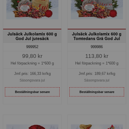
Julsäck Julkolamix 600 g
Julsäck Julkolamix 600 g
God Jul jutesäck
Tomtedans Grå God Jul
999952
999986
99,80 kr
113,80 kr
Hel förpackning =
1*600 g
Hel förpackning =
1*600 g
Jmf.pris:
166,33
kr/kg
Jmf.pris:
189,67
kr/kg
Säsongsvara jul
Säsongsvara jul
Beställningsbar senare
Beställningsbar senare