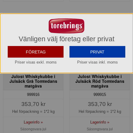
Vänligen välj företag eller privat
FÖRETAG
PRIVAT
Priser visas exkl. moms
Priser visas inkl. moms
Julost Whiskykubbe i
Julost Whiskykubbe i
Julsäck Grå Tomtedans
Julsäck Röd Tomtedans
matgåva
matgåva
999916
999915
353,70 kr
353,70 kr
Hel förpackning =
1*2 kg
Hel förpackning =
1*2 kg
Lagerinfo »
Lagerinfo »
Säsongsvara jul
Säsongsvara jul