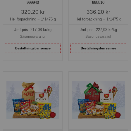
999940
998810
320,20 kr
336,20 kr
Hel förpackning =
1*1475 g
Hel förpackning =
1*1475 g
Jmf.pris:
217,08
kr/kg
Jmf.pris:
227,93
kr/kg
Säsongsvara jul
Säsongsvara jul
Beställningsbar senare
Beställningsbar senare