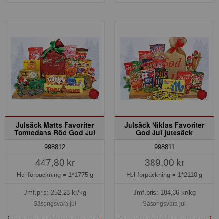
Julsäck Matts Favoriter
Julsäck Niklas Favoriter
Tomtedans Röd God Jul
God Jul jutesäck
998812
998811
447,80 kr
389,00 kr
Hel förpackning =
1*1775 g
Hel förpackning =
1*2110 g
Jmf.pris:
252,28
kr/kg
Jmf.pris:
184,36
kr/kg
Säsongsvara jul
Säsongsvara jul