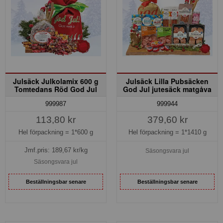
Julsäck Julkolamix 600 g
Julsäck Lilla Pubsäcken
Tomtedans Röd God Jul
God Jul jutesäck matgåva
999987
999944
113,80 kr
379,60 kr
Hel förpackning =
1*600 g
Hel förpackning =
1*1410 g
Jmf.pris:
189,67
kr/kg
Säsongsvara jul
Säsongsvara jul
Beställningsbar senare
Beställningsbar senare