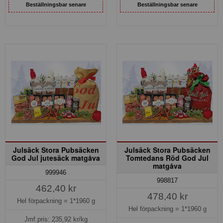
Beställningsbar senare
Beställningsbar senare
Julsäck Stora Pubsäcken
Julsäck Stora Pubsäcken
God Jul jutesäck matgåva
Tomtedans Röd God Jul
matgåva
999946
998817
462,40 kr
478,40 kr
Hel förpackning =
1*1960 g
Hel förpackning =
1*1960 g
Jmf.pris:
235,92
kr/kg