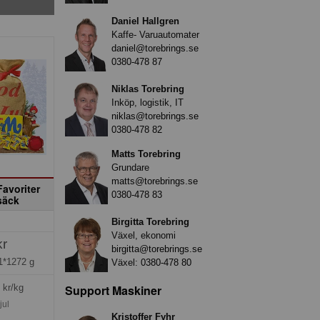
Daniel Hallgren
Kaffe- Varuautomater
daniel@torebrings.se
0380-478 87
Niklas Torebring
Inköp, logistik, IT
niklas@torebrings.se
0380-478 82
Matts Torebring
Grundare
matts@torebrings.se
Favoriter
0380-478 83
säck
Birgitta Torebring
Växel, ekonomi
kr
birgitta@torebrings.se
1*1272 g
Växel:
0380-478 80
Support Maskiner
kr/kg
jul
Kristoffer Fyhr