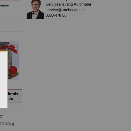
Serviceansvarig Automater
senare
service@torebrings.se
0380-478 88
& Kolamix
God Jul
kr
1*1025 g