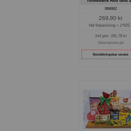
999992
269,90 kr
Hel förpackning =
1*925 
Jmf.pris:
291,78
kr
Säsongsvara jul
Beställningsbar senare