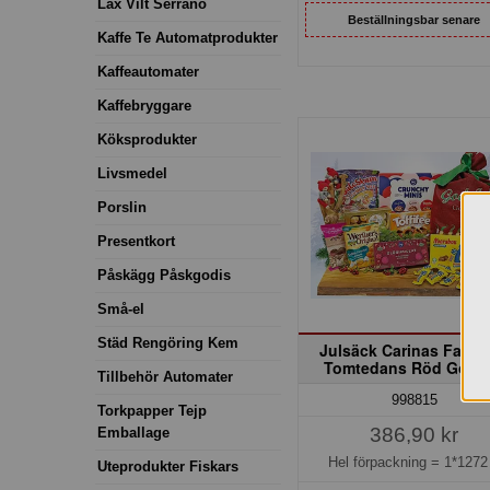
Lax Vilt Serrano
Beställningsbar senare
Kaffe Te Automatprodukter
Kaffeautomater
Kaffebryggare
Köksprodukter
Livsmedel
Porslin
Presentkort
Påskägg Påskgodis
Små-el
Städ Rengöring Kem
Julsäck Carinas Favori
Tomtedans Röd God J
Tillbehör Automater
998815
Torkpapper Tejp
386,90 kr
Emballage
Hel förpackning =
1*1272
Uteprodukter Fiskars