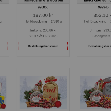
998860
999945
187,00 kr
353,10 
g
Hel förpackning =
1*810 g
Hel förpackning =
Jmf.pris:
230,86
kr
Jmf.pris:
233,
SLUT SÄSONG 2025
Säsongsvara 
Beställningsbar senare
Beställningsbar 