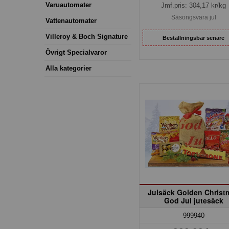
Varuautomater
Jmf.pris:
304,17
kr/kg
Säsongsvara jul
Vattenautomater
Villeroy & Boch Signature
Beställningsbar senare
Övrigt Specialvaror
Alla kategorier
Julsäck Golden Christ
God Jul jutesäck
999940