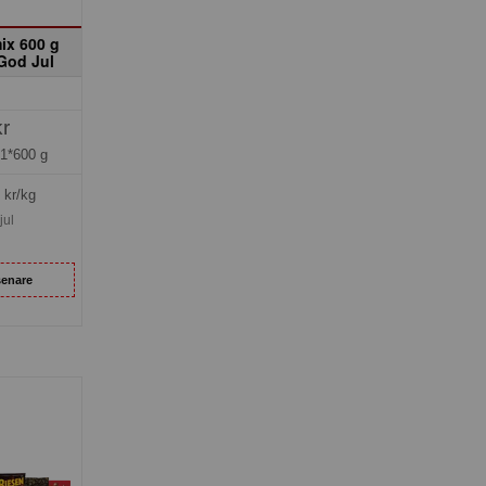
ix 600 g
God Jul
kr
=
1*600 g
kr/kg
jul
senare