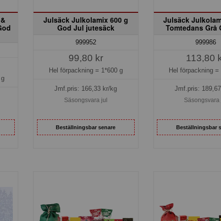
 &
Julsäck Julkolamix 600 g
Julsäck Julkolam
God
God Jul jutesäck
Tomtedans Grå 
999952
999986
99,80 kr
113,80 
Hel förpackning =
1*600 g
Hel förpackning 
 g
Jmf.pris:
166,33
kr/kg
Jmf.pris:
189,67
Säsongsvara jul
Säsongsvara 
Beställningsbar senare
Beställningsbar 