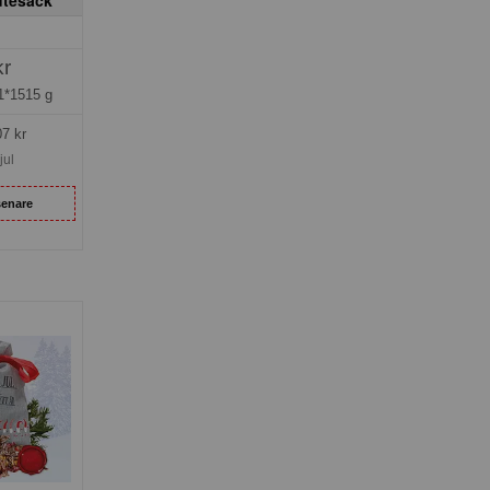
kr
1*1515 g
07
kr
jul
senare