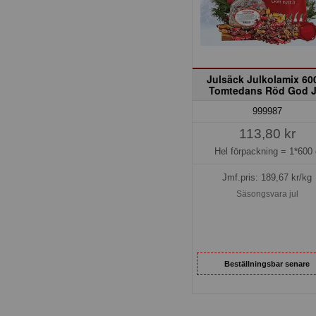
Julsäck Julkolamix 60
Tomtedans Röd God J
999987
113,80 kr
Hel förpackning =
1*600 
Jmf.pris:
189,67
kr/kg
Säsongsvara jul
Beställningsbar senare