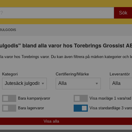
Sök
JULGODIS
ulgodis" bland alla varor hos Torebrings Grossist A
lla varor hos Torebrings varor. Du kan även filtrera på märken kategorier och l
Kategori
Certifiering/Märke
Leverantör
Bara kampanjvaror
Visa maxläge 1 vara/rad
Bara kampanjvaror
Visa maxläge 1 vara/rad
Bara lagervaror
Visa standardläge
Bara lagervaror
Visa standardläge 3 varo