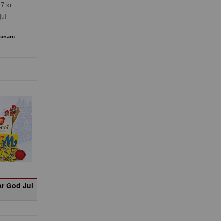
17
kr
jul
senare
År God Jul