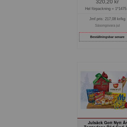
320,20 kr
Hel förpackning =
1*1475
Jmf.pris:
217,08
kr/kg
Säsongsvara jul
Beställningsbar senare
Julsäck Gott Nytt År
Tomtedans Röd God J