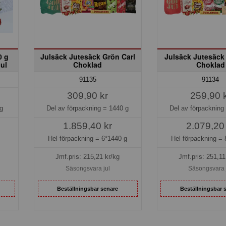
0 g
Julsäck Jutesäck Grön Carl
Julsäck Jutesäck
ul
Choklad
Choklad
91135
91134
309,90 kr
259,90 
Del av förpackning =
1440 g
Del av förpackning
g
1.859,40 kr
2.079,20
Hel förpackning =
6*1440 g
Hel förpackning =
Jmf.pris:
215,21
kr/kg
Jmf.pris:
251,11
Säsongsvara jul
Säsongsvara 
Beställningsbar senare
Beställningsbar 