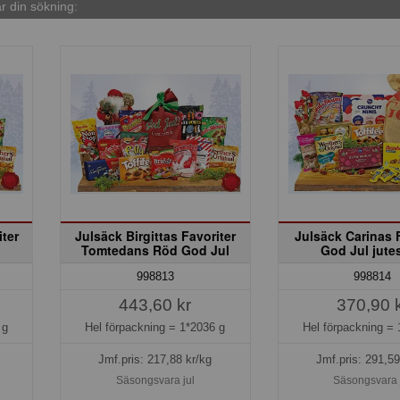
 din sökning:
iter
Julsäck Birgittas Favoriter
Julsäck Carinas 
Tomtedans Röd God Jul
God Jul jute
998813
998814
443,60 kr
370,90 
 g
Hel förpackning =
1*2036 g
Hel förpackning =
Jmf.pris:
217,88
kr/kg
Jmf.pris:
291,59
Säsongsvara jul
Säsongsvara 