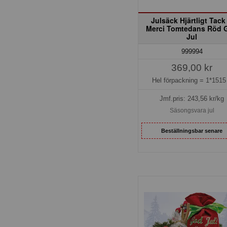
Julsäck Hjärtligt Tack
Merci Tomtedans Röd 
Jul
999994
369,00 kr
Hel förpackning =
1*1515
Jmf.pris:
243,56
kr/kg
Säsongsvara jul
Beställningsbar senare