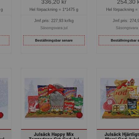
336,20 kr
254,30 
 g
Hel förpackning =
1*1475 g
Hel förpackning 
Jmf.pris:
227,93
kr/kg
Jmf.pris:
274,
Säsongsvara jul
Säsongsvara 
Beställningsbar senare
Beställningsbar 
Julsäck Happy Mix
Julsäck Hjärtlig
ul
Tomtedans Grå God Jul
Merci God Jul j