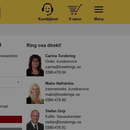
Kundtjänst
0 varor
Meny
B
Ring oss direkt!
everantörer.
Carina Torebring
Order, kundservice
carina@torebrings.se
0380-478 84
Malin Hellström
Internetorder, kundservice
malin@torebrings.se
0380-478 80
r/rad
Stefan Grip
Kaffe- Varuautomater
stefan@torebrings.se
0380-478 81