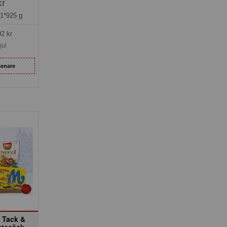
kr
=
1*925 g
92
kr
jul
senare
t Tack &
utesäck