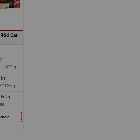
 Röd Carl
kr
 =
1035 g
 kr
8*1035 g
kr/kg
jul
senare