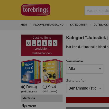
HEM
F&OUML;RETAGSKUND
KATEGORIER
JUTESÄCK 
Kategori "Jutesäck j
Just nu finns
0
1
4
1
7
9
Här kan du fritextsöka bland a
produkter i
webbshoppen
Varumärke
Sortera efter
Privat
Företag
(inkl. moms)
(exkl. moms)
Startsida
Nya varor