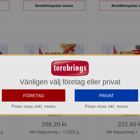
Beställningsbar senare
Beställningsbar 
Vänligen välj företag eller privat
FÖRETAG
PRIVAT
ter
Julsäck Choklad & Kolamix
Julsäck Choklad 
ul
God Jul jutesäck
Tomtedans Grå 
Priser visas exkl. moms
Priser visas inkl. moms
998870
998875
208,20 kr
222,60 
 g
Hel förpackning =
1*1025 g
Hel förpackning =