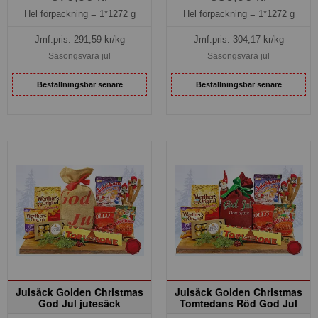
Hel förpackning =
1*1272 g
Hel förpackning =
1*1272 g
Jmf.pris:
291,59
kr/kg
Jmf.pris:
304,17
kr/kg
Säsongsvara jul
Säsongsvara jul
Beställningsbar senare
Beställningsbar senare
Julsäck Golden Christmas
Julsäck Golden Christmas
God Jul jutesäck
Tomtedans Röd God Jul