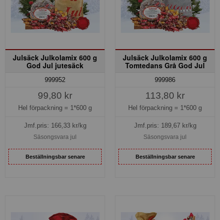
Julsäck Julkolamix 600 g
Julsäck Julkolamix 600 g
God Jul jutesäck
Tomtedans Grå God Jul
999952
999986
99,80 kr
113,80 kr
Hel förpackning =
1*600 g
Hel förpackning =
1*600 g
Jmf.pris:
166,33
kr/kg
Jmf.pris:
189,67
kr/kg
Säsongsvara jul
Säsongsvara jul
Beställningsbar senare
Beställningsbar senare