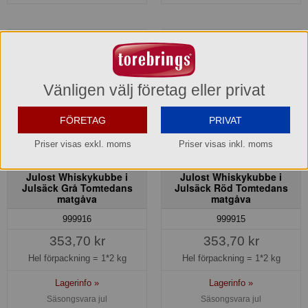
Vänligen välj företag eller privat
FÖRETAG
PRIVAT
Priser visas exkl. moms
Priser visas inkl. moms
Julost Whiskykubbe i
Julost Whiskykubbe i
Julsäck Grå Tomtedans
Julsäck Röd Tomtedans
matgåva
matgåva
999916
999915
353,70 kr
353,70 kr
Hel förpackning =
1*2 kg
Hel förpackning =
1*2 kg
Lagerinfo »
Lagerinfo »
Säsongsvara jul
Säsongsvara jul