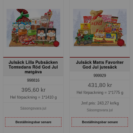
Julsäck Lilla Pubsäcken
Julsäck Matts Favoriter
Tomtedans Röd God Jul
God Jul jutesäck
matgåva
999929
998816
431,80 kr
395,60 kr
Hel förpackning =
1*1775 g
Hel förpackning =
1*1410 g
Jmf.pris:
243,27
kr/kg
Säsongsvara jul
Säsongsvara jul
Beställningsbar senare
Beställningsbar senare