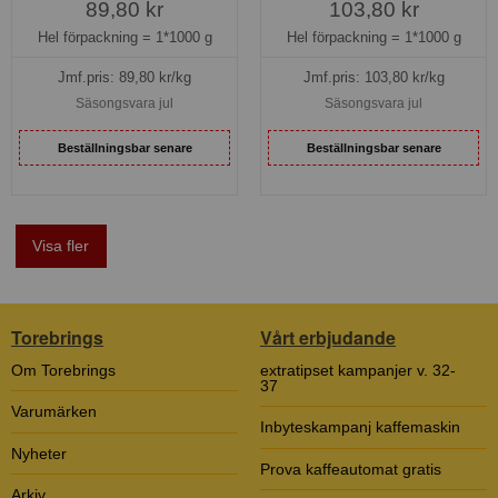
89,80 kr
103,80 kr
Hel förpackning =
1*1000 g
Hel förpackning =
1*1000 g
Jmf.pris:
89,80
kr/kg
Jmf.pris:
103,80
kr/kg
Säsongsvara jul
Säsongsvara jul
Beställningsbar senare
Beställningsbar senare
Visa fler
Torebrings
Vårt erbjudande
Om Torebrings
extratipset kampanjer v. 32-
37
Varumärken
Inbyteskampanj kaffemaskin
Nyheter
Prova kaffeautomat gratis
Arkiv