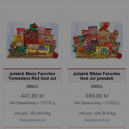
Julsäck Matts Favoriter
Julsäck Niklas Favoriter
Tomtedans Röd God Jul
God Jul jutesäck
998812
998811
447,80 kr
389,00 kr
Hel förpackning =
1*1775 g
Hel förpackning =
1*2110 g
Jmf.pris:
252,28
kr/kg
Jmf.pris:
184,36
kr/kg
Säsongsvara jul
Säsongsvara jul