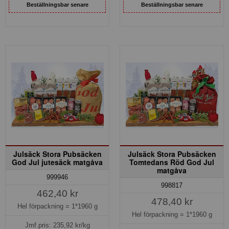
Beställningsbar senare
Beställningsbar senare
Julsäck Stora Pubsäcken
Julsäck Stora Pubsäcken
God Jul jutesäck matgåva
Tomtedans Röd God Jul
matgåva
999946
998817
462,40 kr
478,40 kr
Hel förpackning =
1*1960 g
Hel förpackning =
1*1960 g
Jmf.pris:
235,92
kr/kg