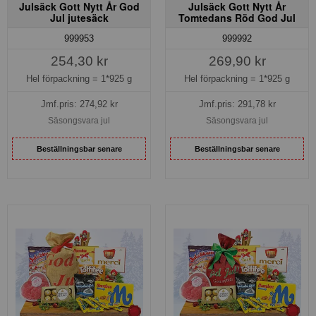
Julsäck Gott Nytt År God
Julsäck Gott Nytt År
Jul jutesäck
Tomtedans Röd God Jul
999953
999992
254,30 kr
269,90 kr
Hel förpackning =
1*925 g
Hel förpackning =
1*925 g
Jmf.pris:
274,92
kr
Jmf.pris:
291,78
kr
Säsongsvara jul
Säsongsvara jul
Beställningsbar senare
Beställningsbar senare