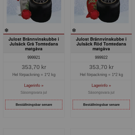
Julost Brännvinskubbe i
Julost Brännvinskubbe i
Julsäck Grå Tomtedans
Julsäck Röd Tomtedans
matgåva
matgåva
999921
999922
353,70 kr
353,70 kr
Hel förpackning =
1*2 kg
Hel förpackning =
1*2 kg
Lagerinfo »
Lagerinfo »
Säsongsvara jul
Säsongsvara jul
Beställningsbar senare
Beställningsbar senare