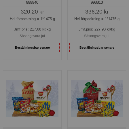
999940
998810
320,20 kr
336,20 kr
Hel förpackning =
1*1475 g
Hel förpackning =
1*1475 g
Jmf.pris:
217,08
kr/kg
Jmf.pris:
227,93
kr/kg
Säsongsvara jul
Säsongsvara jul
Beställningsbar senare
Beställningsbar senare