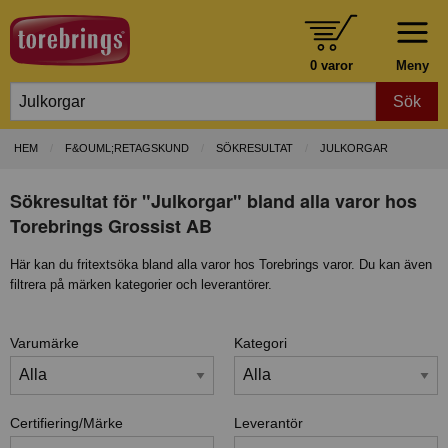
0 varor
Meny
Sök
HEM
F&OUML;RETAGSKUND
SÖKRESULTAT
JULKORGAR
Sökresultat för "Julkorgar" bland alla varor hos
Torebrings Grossist AB
Här kan du fritextsöka bland alla varor hos Torebrings varor. Du kan även
filtrera på märken kategorier och leverantörer.
Varumärke
Kategori
Certifiering/Märke
Leverantör