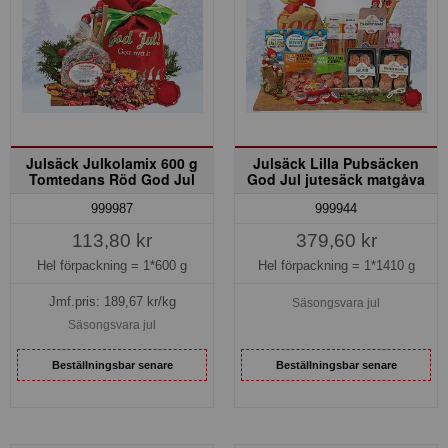
Julsäck Julkolamix 600 g
Julsäck Lilla Pubsäcken
Tomtedans Röd God Jul
God Jul jutesäck matgåva
999987
999944
113,80 kr
379,60 kr
Hel förpackning =
1*600 g
Hel förpackning =
1*1410 g
Jmf.pris:
189,67
kr/kg
Säsongsvara jul
Säsongsvara jul
Beställningsbar senare
Beställningsbar senare