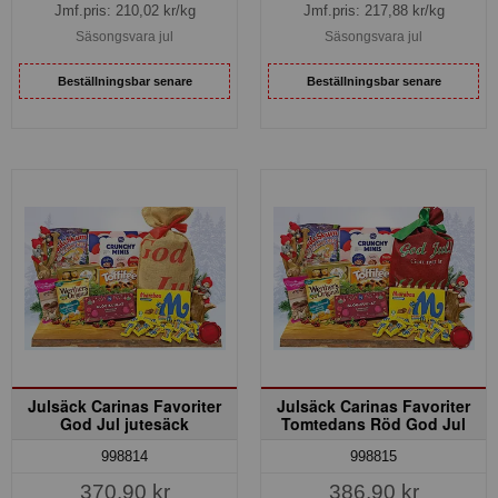
Jmf.pris:
210,02
kr/kg
Jmf.pris:
217,88
kr/kg
Säsongsvara jul
Säsongsvara jul
Beställningsbar senare
Beställningsbar senare
Julsäck Carinas Favoriter
Julsäck Carinas Favoriter
God Jul jutesäck
Tomtedans Röd God Jul
998814
998815
370,90 kr
386,90 kr