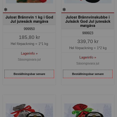
Julost Brännvin 1 kg i God
Julost Brännvinskubbe i
Jul jutesäck matgåva
Julsäck God Jul jutesäck
matgåva
999950
999923
185,80 kr
339,70 kr
Hel förpackning =
1*1 kg
Hel förpackning =
1*2 kg
Lagerinfo »
Lagerinfo »
Säsongsvara jul
Säsongsvara jul
Beställningsbar senare
Beställningsbar senare