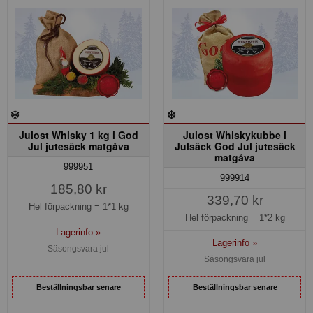
Julost Whisky 1 kg i God
Julost Whiskykubbe i
Jul jutesäck matgåva
Julsäck God Jul jutesäck
matgåva
999951
999914
185,80 kr
339,70 kr
Hel förpackning =
1*1 kg
Hel förpackning =
1*2 kg
Lagerinfo »
Lagerinfo »
Säsongsvara jul
Säsongsvara jul
Beställningsbar senare
Beställningsbar senare