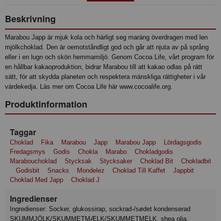
Beskrivning
Marabou Japp är mjuk kola och härligt seg maräng överdragen med len
mjölkchoklad. Den är oemotståndligt god och går att njuta av på språng
eller i en lugn och skön hemmamiljö. Genom Cocoa Life, vårt program för
en hållbar kakaoproduktion, bidrar Marabou till att kakao odlas på rätt
sätt, för att skydda planeten och respektera mänskliga rättigheter i vår
värdekedja. Läs mer om Cocoa Life här www.cocoalife.org.
Produktinformation
Taggar
Choklad
Fika
Marabou
Japp
Marabou Japp
Lördagsgodis
Fredagsmys
Godis
Chokla
Marabo
Chokladgodis
Marabouchoklad
Stycksak
Stycksaker
Choklad Bit
Chokladbit
Godisbit
Snacks
Mondelez
Choklad Till Kaffet
Jappbit
Choklad Med Japp
Choklad J
Ingredienser
Ingredienser: Socker, glukossirap, sockrad-/sødet kondenserad
SKUMMJÖLK/SKUMMETMÆLK/SKUMMETMELK, shea olja,