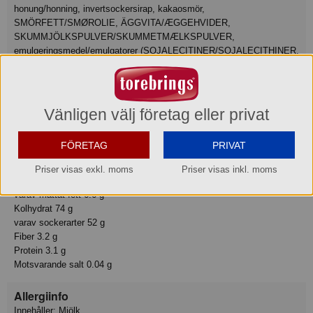
honung/honning, invertsockersirap, kakaosmör,
SMÖRFETT/SMØROLIE, ÄGGVITA/ÆGGEHVIDER,
SKUMMJÖLKSPULVER/SKUMMETMÆLKSPULVER,
emulgeringsmedel/emulgatorer (SOJALECITINER/SOJALECITHINER,
E476), aromer. KAN INNEHÅLLA JORDNÖTTER/JORDNØDDER,
ANDRA NÖTTER/ANDRE NØDDER OCH VETE/HVEDE.
Näringsvärde
Vänligen välj företag eller privat
Tillagningsstatus: Ej tillagad
Basmängdeklaration: 100
FÖRETAG
PRIVAT
Energi 1860 kJ
Energi 442 kcal
Priser visas exkl. moms
Priser visas inkl. moms
Fett 14 g
varav mättat fett 6.6 g
Kolhydrat 74 g
varav sockerarter 52 g
Fiber 3.2 g
Protein 3.1 g
Motsvarande salt 0.04 g
Allergiinfo
Innehåller: Mjölk