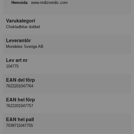
Hemsida
www.mdlznordic.com
Varukategori
Chokladbitar dubbel
Leverantör
Mondelez Sverige AB
Lev art nr
104775
EAN del förp
7622201047764
EAN hel förp
7622201047757
EAN hel pall
7039711047755