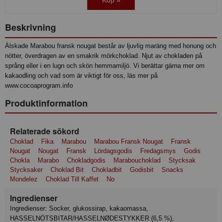
Köp »
Beskrivning
Älskade Marabou fransk nougat består av ljuvlig maräng med honung och
nötter, överdragen av en smakrik mörkchoklad. Njut av chokladen på
språng eller i en lugn och skön hemmamiljö. Vi berättar gärna mer om
kakaodling och vad som är viktigt för oss, läs mer på
www.cocoaprogram.info
Produktinformation
Relaterade sökord
Choklad
Fika
Marabou
Marabou Fransk Nougat
Fransk
Nougat
Nougat
Fransk
Lördagsgodis
Fredagsmys
Godis
Chokla
Marabo
Chokladgodis
Marabouchoklad
Stycksak
Stycksaker
Choklad Bit
Chokladbit
Godisbit
Snacks
Mondelez
Choklad Till Kaffet
No
Ingredienser
Ingredienser: Socker, glukossirap, kakaomassa,
HASSELNÖTSBITAR/HASSELNØDESTYKKER (6,5 %),