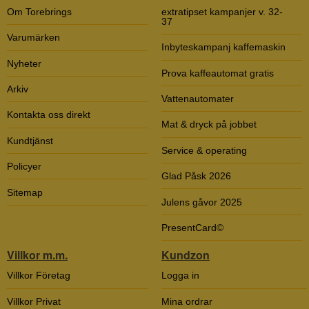
Om Torebrings
extratipset kampanjer v. 32-
37
Varumärken
Inbyteskampanj kaffemaskin
Nyheter
Prova kaffeautomat gratis
Arkiv
Vattenautomater
Kontakta oss direkt
Mat & dryck på jobbet
Kundtjänst
Service & operating
Policyer
Glad Påsk 2026
Sitemap
Julens gåvor 2025
PresentCard©
Villkor m.m.
Kundzon
Villkor Företag
Logga in
Villkor Privat
Mina ordrar