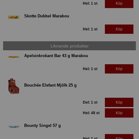
Hel: 1 st
Köp
Skotte Dubbel Marabou
Hel: 1 st
Köp
Liknande produkter
Apelsinkrokant Bar 43 g Marabou
Hel: 1 st
Köp
Bouchée Elefant Mjölk 25 g
Del: 1 st
Köp
Hel: 48 st
Köp
Bounty Singel 57 g
Hel: 1 st
Köp