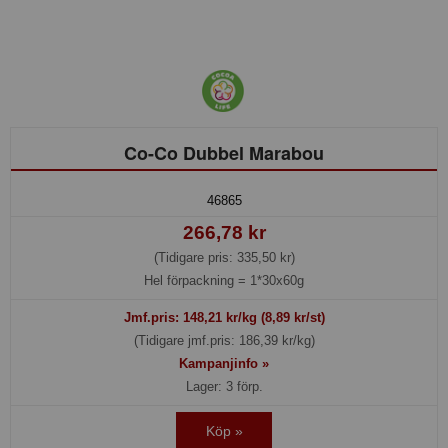
Co-Co Dubbel Marabou
46865
266,78 kr
(Tidigare pris: 335,50 kr)
Hel förpackning =
1*30x60g
Jmf.pris:
148,21
kr/kg (8,89 kr/st)
(Tidigare jmf.pris: 186,39 kr/kg)
Kampanjinfo »
Lager: 3 förp.
Köp »