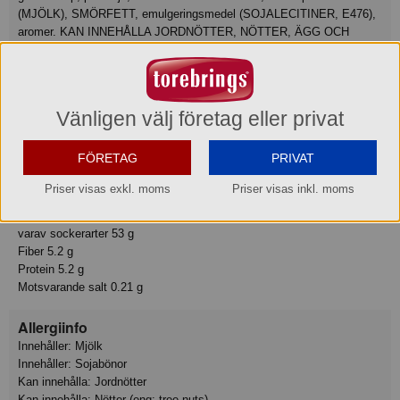
(MJÖLK), SMÖRFETT, emulgeringsmedel (SOJALECITINER, E476),
aromer. KAN INNEHÅLLA JORDNÖTTER, NÖTTER, ÄGG OCH
VETE.
Näringsvärde
Tillagningsstatus: Ej tillagad
Vänligen välj företag eller privat
Basmängdeklaration: 100
Energi 2041 kJ
FÖRETAG
PRIVAT
Energi 489 kcal
Fett 26 g
Priser visas exkl. moms
Priser visas inkl. moms
varav mättat fett 21 g
Kolhydrat 55 g
varav sockerarter 53 g
Fiber 5.2 g
Protein 5.2 g
Motsvarande salt 0.21 g
Allergiinfo
Innehåller: Mjölk
Innehåller: Sojabönor
Kan innehålla: Jordnötter
Kan innehålla: Nötter (eng: tree nuts)