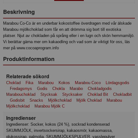
Beskrivning
Marabou Co-Co är en underbar kokostoffee överdragen med vår älskade
Marabou mjölkchoklad som får en att drömma sig bort till exotiska
platser. Njut av chokladen på språng eller i en lugn och skön hemmamiljö.
Vi berättar gärna mer om kakaodling och vad som är viktigt för oss, läs
mer på www.cocoaprogram.info
Produktinformation
Relaterade sökord
Choklad
Fika
Marabou
Kokos
Marabou Coco
Lördagsgodis
Fredagsmys
Godis
Chokla
Marabo
Chokladgodis
Marabouchoklad
Stycksak
Stycksaker
Choklad Bit
Chokladbit
Godisbit
Snacks
Mjölkchoklad
Mjölk Choklad
Marabou
Mjölkchoklad
Marabou Mjölk C
Ingredienser
Ingredienser: Socker, kokos (24 %), sockrad kondenserad
SKUMMJÖLK, invertsockersirap, kakaosmör, kakaomassa,
glukossirap, palmolja, SKUMMJÖLKSPULVER, vasslepulver