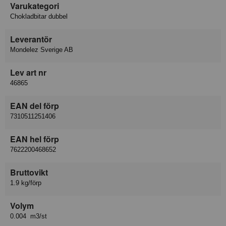
Varukategori
Chokladbitar dubbel
Leverantör
Mondelez Sverige AB
Lev art nr
46865
EAN del förp
7310511251406
EAN hel förp
7622200468652
Bruttovikt
1.9 kg/förp
Volym
0.004 m3/st