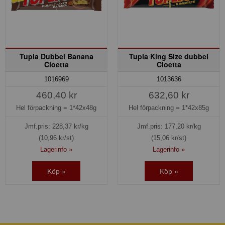
Tupla Dubbel Banana
Tupla King Size dubbel
Cloetta
Cloetta
1016969
1013636
460,40 kr
632,60 kr
Hel förpackning =
1*42x48g
Hel förpackning =
1*42x85g
Jmf.pris:
228,37
kr/kg
Jmf.pris:
177,20
kr/kg
(10,96 kr/st)
(15,06 kr/st)
Lagerinfo »
Lagerinfo »
Köp »
Köp »