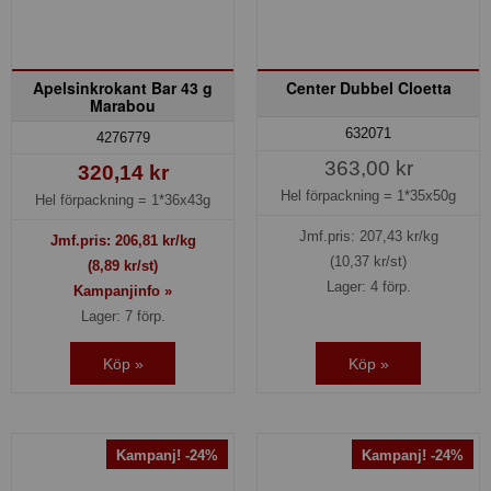
Apelsinkrokant Bar 43 g
Center Dubbel Cloetta
Marabou
632071
4276779
363,00 kr
320,14 kr
Hel förpackning =
1*35x50g
Hel förpackning =
1*36x43g
Jmf.pris:
207,43
kr/kg
Jmf.pris:
206,81
kr/kg
(10,37 kr/st)
(8,89 kr/st)
Lager: 4 förp.
Kampanjinfo »
Lager: 7 förp.
Köp »
Köp »
Kampanj! -24%
Kampanj! -24%