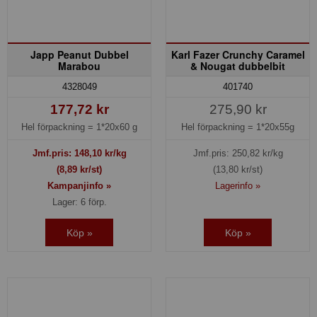
Japp Peanut Dubbel
Karl Fazer Crunchy Caramel
Marabou
& Nougat dubbelbit
4328049
401740
177,72 kr
275,90 kr
Hel förpackning =
1*20x60 g
Hel förpackning =
1*20x55g
Jmf.pris:
148,10
kr/kg
Jmf.pris:
250,82
kr/kg
(8,89 kr/st)
(13,80 kr/st)
Kampanjinfo »
Lagerinfo »
Lager: 6 förp.
Köp »
Köp »