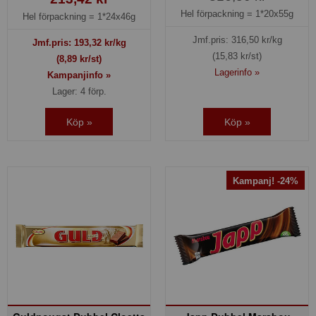
Hel förpackning =
1*20x55g
Hel förpackning =
1*24x46g
Jmf.pris:
316,50
kr/kg
Jmf.pris:
193,32
kr/kg
(15,83 kr/st)
(8,89 kr/st)
Lagerinfo »
Kampanjinfo »
Lager: 4 förp.
Köp »
Köp »
Kampanj! -24%