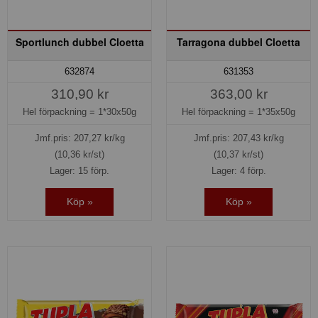
Sportlunch dubbel Cloetta
Tarragona dubbel Cloetta
632874
631353
310,90 kr
363,00 kr
Hel förpackning =
1*30x50g
Hel förpackning =
1*35x50g
Jmf.pris:
207,27
kr/kg
Jmf.pris:
207,43
kr/kg
(10,36 kr/st)
(10,37 kr/st)
Lager: 15 förp.
Lager: 4 förp.
Köp »
Köp »