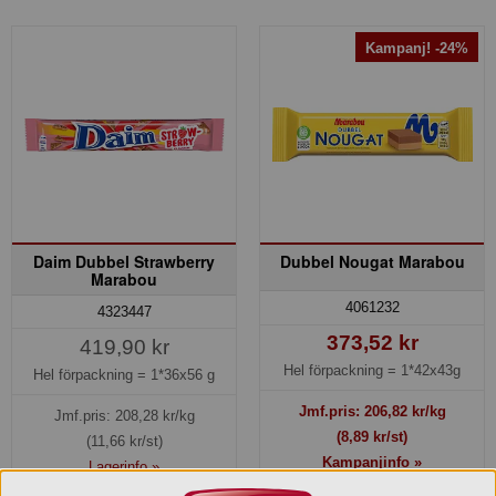
Kampanj! -24%
Daim Dubbel Strawberry
Dubbel Nougat Marabou
Marabou
4061232
4323447
373,52 kr
419,90 kr
Hel förpackning =
1*42x43g
Hel förpackning =
1*36x56 g
Jmf.pris:
206,82
kr/kg
Jmf.pris:
208,28
kr/kg
(8,89 kr/st)
(11,66 kr/st)
Kampanjinfo »
Lagerinfo »
Lager: 9 förp.