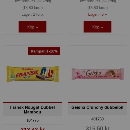
Jmf.pris:
250,82
kr/kg
Jmf.pris:
250,82
kr/kg
(13,80 kr/st)
(13,80 kr/st)
Lager: 1 förp.
Lagerinfo »
Köp »
Köp »
Kampanj! -20%
Fransk Nougat Dubbel
Geisha Crunchy dubbelbit
Marabou
401750
104775
316,50 kr
213,42 kr