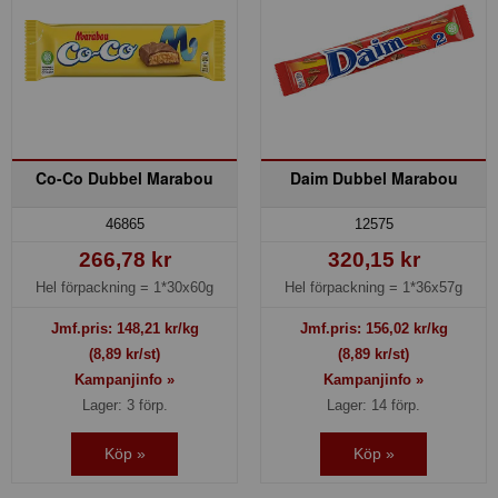
Co-Co Dubbel Marabou
Daim Dubbel Marabou
46865
12575
266,78 kr
320,15 kr
Hel förpackning =
1*30x60g
Hel förpackning =
1*36x57g
Jmf.pris:
148,21
kr/kg
Jmf.pris:
156,02
kr/kg
(8,89 kr/st)
(8,89 kr/st)
Kampanjinfo »
Kampanjinfo »
Lager: 3 förp.
Lager: 14 förp.
Köp »
Köp »