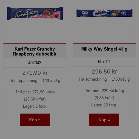
Karl Fazer Crunchy
Milky Way Singel 43 g
Raspberry dubbelbit
607311
402043
296,50 kr
271,90 kr
Hel förpackning =
1*30x43 g
Hel förpackning =
1*20x50 g
Jmf.pris:
229,84
kr/kg
Jmf.pris:
271,90
kr/kg
(9,88 kr/st)
(13,60 kr/st)
Lager: 10 förp.
Lager: 5 förp.
Köp »
Köp »