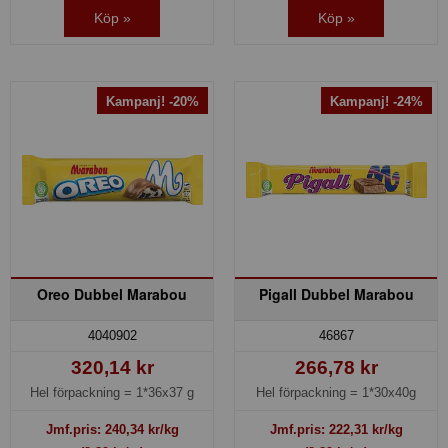
Köp »
Köp »
Kampanj! -20%
Kampanj! -24%
Oreo Dubbel Marabou
Pigall Dubbel Marabou
4040902
46867
320,14 kr
266,78 kr
Hel förpackning =
1*36x37 g
Hel förpackning =
1*30x40g
Jmf.pris:
240,34
kr/kg
Jmf.pris:
222,31
kr/kg