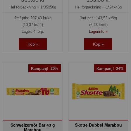
Hel förpackning =
1*35x50g
Hel förpackning =
1*24x45g
Jmf.pris:
207,43
kr/kg
Jmf.pris:
143,52
kr/kg
(10,37 kr/st)
(6,46 kr/st)
Lager: 4 förp.
Lagerinfo »
Köp »
Köp »
Kampanj! -20%
Kampanj! -24%
Schweizernöt Bar 43 g
Skotte Dubbel Marabou
Marabou