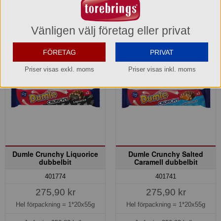
Köp »
Köp »
Vänligen välj företag eller privat
FÖRETAG
PRIVAT
Priser visas exkl. moms
Priser visas inkl. moms
Dumle Crunchy Liquorice
Dumle Crunchy Salted
dubbelbit
Caramell dubbelbit
401774
401741
275,90 kr
275,90 kr
Hel förpackning =
1*20x55g
Hel förpackning =
1*20x55g