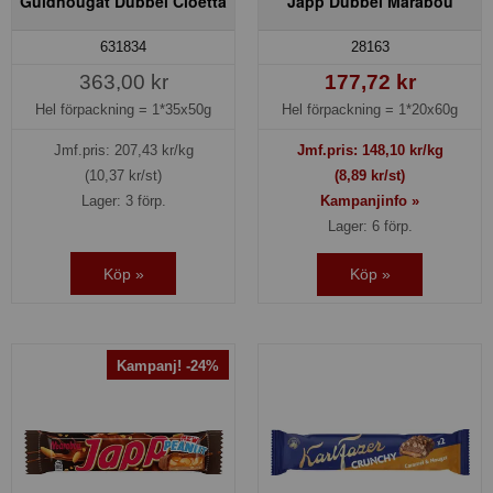
Guldnougat Dubbel Cloetta
Japp Dubbel Marabou
631834
28163
363,00 kr
177,72 kr
Hel förpackning =
1*35x50g
Hel förpackning =
1*20x60g
Jmf.pris:
207,43
kr/kg
Jmf.pris:
148,10
kr/kg
(10,37 kr/st)
(8,89 kr/st)
Lager: 3 förp.
Kampanjinfo »
Lager: 6 förp.
Köp »
Köp »
Kampanj! -24%