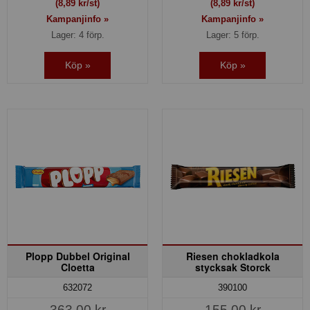
(8,89 kr/st)
(8,89 kr/st)
Kampanjinfo »
Kampanjinfo »
Lager: 4 förp.
Lager: 5 förp.
Köp »
Köp »
Plopp Dubbel Original
Riesen chokladkola
Cloetta
stycksak Storck
632072
390100
363,00 kr
155,00 kr