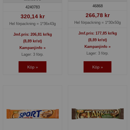
46868
4240783
266,78 kr
320,14 kr
Hel förpackning =
1*30x50g
Hel förpackning =
1*36x43g
Jmf.pris:
177,85
kr/kg
Jmf.pris:
206,81
kr/kg
(8,89 kr/st)
(8,89 kr/st)
Kampanjinfo »
Kampanjinfo »
Lager: 3 förp.
Lager: 3 förp.
Köp »
Köp »