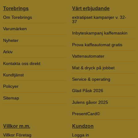
Torebrings
Vårt erbjudande
Om Torebrings
extratipset kampanjer v. 32-
37
Varumärken
Inbyteskampanj kaffemaskin
Nyheter
Prova kaffeautomat gratis
Arkiv
Vattenautomater
Kontakta oss direkt
Mat & dryck på jobbet
Kundtjänst
Service & operating
Policyer
Glad Påsk 2026
Sitemap
Julens gåvor 2025
PresentCard©
Villkor m.m.
Kundzon
Villkor Företag
Logga in