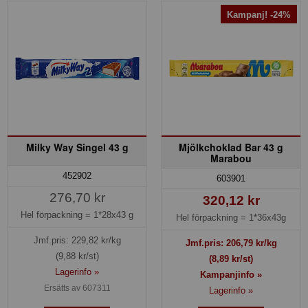
Kampanj! -24%
Milky Way Singel 43 g
Mjölkchoklad Bar 43 g
Marabou
452902
603901
276,70 kr
320,12 kr
Hel förpackning =
1*28x43 g
Hel förpackning =
1*36x43g
Jmf.pris:
229,82
kr/kg
Jmf.pris:
206,79
kr/kg
(9,88 kr/st)
(8,89 kr/st)
Lagerinfo »
Kampanjinfo »
Ersätts av 607311
Lagerinfo »