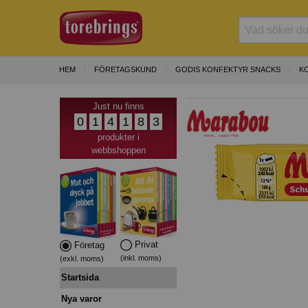
HEM
FÖRETAGSKUND
GODIS KONFEKTYR SNACKS
K
Just nu finns
0
1
4
1
8
3
produkter i
webbshoppen
Privat
Företag
(inkl. moms)
(exkl. moms)
Startsida
Nya varor