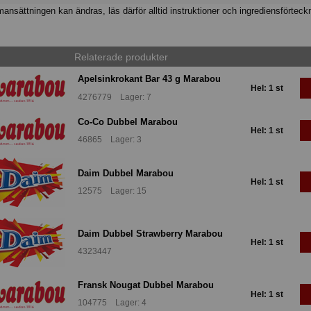
nsättningen kan ändras, läs därför alltid instruktioner och ingrediensförteck
Relaterade produkter
Apelsinkrokant Bar 43 g Marabou
Hel: 1 st
4276779 Lager: 7
Co-Co Dubbel Marabou
Hel: 1 st
46865 Lager: 3
Daim Dubbel Marabou
Hel: 1 st
12575 Lager: 15
Daim Dubbel Strawberry Marabou
Hel: 1 st
4323447
Fransk Nougat Dubbel Marabou
Hel: 1 st
104775 Lager: 4