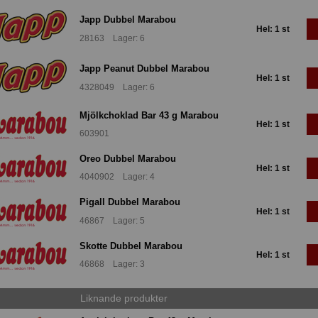
Japp Dubbel Marabou
Hel: 1 st
28163 Lager: 6
Japp Peanut Dubbel Marabou
Hel: 1 st
4328049 Lager: 6
Mjölkchoklad Bar 43 g Marabou
Hel: 1 st
603901
Oreo Dubbel Marabou
Hel: 1 st
4040902 Lager: 4
Pigall Dubbel Marabou
Hel: 1 st
46867 Lager: 5
Skotte Dubbel Marabou
Hel: 1 st
46868 Lager: 3
Liknande produkter