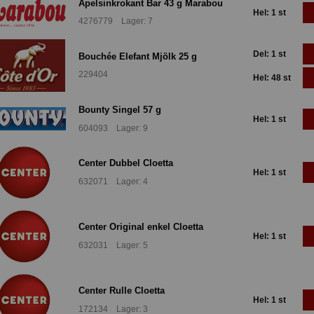
Apelsinkrokant Bar 43 g Marabou
Hel: 1 st
4276779 Lager: 7
Del: 1 st
Bouchée Elefant Mjölk 25 g
229404
Hel: 48 st
Bounty Singel 57 g
Hel: 1 st
604093 Lager: 9
Center Dubbel Cloetta
Hel: 1 st
632071 Lager: 4
Center Original enkel Cloetta
Hel: 1 st
632031 Lager: 5
Center Rulle Cloetta
Hel: 1 st
172134 Lager: 3