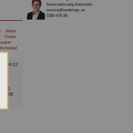
Serviceansvarig Automater
service@torebrings.se
0380-478 88
r
Nötter
Chokla
ksaker
lkchoklad
INER),
/HVEDE.