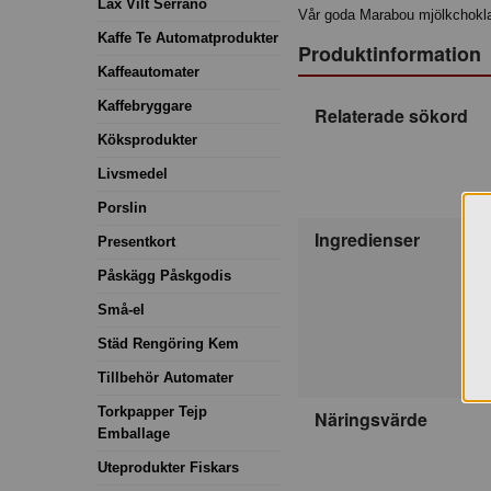
Lax Vilt Serrano
Vår goda Marabou mjölkchokla
Kaffe Te Automatprodukter
Produktinformation
Kaffeautomater
Kaffebryggare
Relaterade sökord
Köksprodukter
Livsmedel
Porslin
Ingredienser
Presentkort
Påskägg Påskgodis
Små-el
Städ Rengöring Kem
Tillbehör Automater
Torkpapper Tejp
Näringsvärde
Emballage
Uteprodukter Fiskars