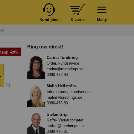
Kundtjänst
0 varor
Meny
BOU
Ring oss direkt!
anj! -20%
Carina Torebring
Order, kundservice
carina@torebrings.se
0380-478 84
Malin Hellström
Internetorder, kundservice
malin@torebrings.se
0380-478 80
Stefan Grip
Kaffe- Varuautomater
stefan@torebrings.se
0380-478 81