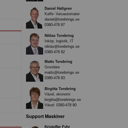
Daniel Hallgren
Kaffe- Varuautomater
daniel@torebrings.se
0380-478 87
Niklas Torebring
Inköp, logistik, IT
niklas@torebrings.se
0380-478 82
Matts Torebring
Grundare
matts@torebrings.se
0380-478 83
Birgitta Torebring
Växel, ekonomi
birgitta@torebrings.se
Växel:
0380-478 80
Support Maskiner
Kristoffer Fyhr