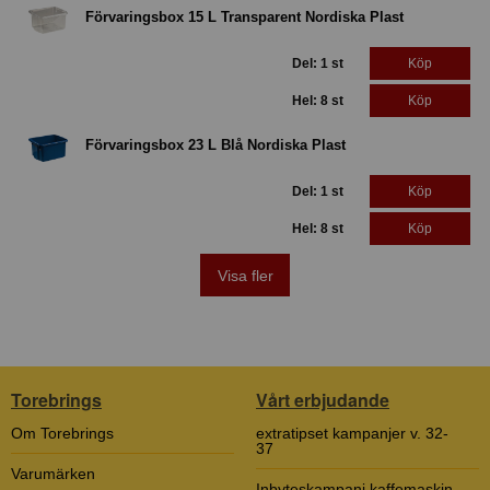
Förvaringsbox 15 L Transparent Nordiska Plast
Del: 1 st
Köp
Hel: 8 st
Köp
Förvaringsbox 23 L Blå Nordiska Plast
Del: 1 st
Köp
Hel: 8 st
Köp
Visa fler
Torebrings
Vårt erbjudande
Om Torebrings
extratipset kampanjer v. 32-
37
Varumärken
Inbyteskampanj kaffemaskin