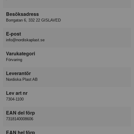
Besöksadress
Borrgatan 6, 332 22 GISLAVED
E-post
info@nordiskaplast.se
Varukategori
Förvaring
Leverantör
Nordiska Plast AB
Lev art nr
7304-1100
EAN del förp
7318140008606
EAN hel förp