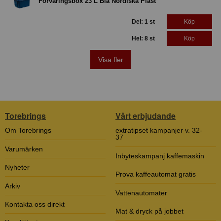
Förvaringsbox 23 L Blå Nordiska Plast
Del: 1 st
Köp
Hel: 8 st
Köp
Visa fler
Torebrings
Vårt erbjudande
Om Torebrings
extratipset kampanjer v. 32-
37
Varumärken
Inbyteskampanj kaffemaskin
Nyheter
Prova kaffeautomat gratis
Arkiv
Vattenautomater
Kontakta oss direkt
Mat & dryck på jobbet