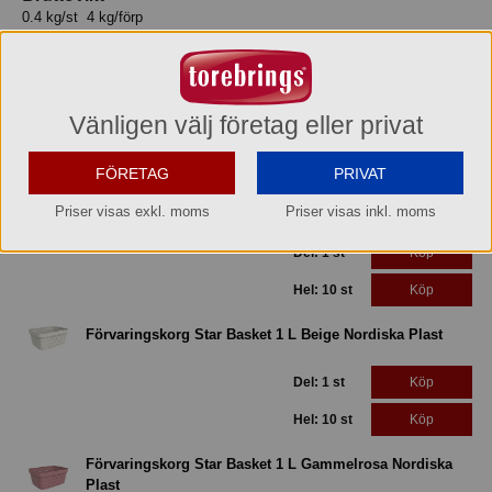
0.4 kg/st 4 kg/förp
Volym
0.016 m3/st, 0.16 m3/förp
Vänligen välj företag eller privat
Relaterade produkter
FÖRETAG
PRIVAT
Förvaringskorg Star Basket 1 L Antracitgrå Nordiska
Plast
Priser visas exkl. moms
Priser visas inkl. moms
Del: 1 st
Köp
Hel: 10 st
Köp
Förvaringskorg Star Basket 1 L Beige Nordiska Plast
Del: 1 st
Köp
Hel: 10 st
Köp
Förvaringskorg Star Basket 1 L Gammelrosa Nordiska
Plast