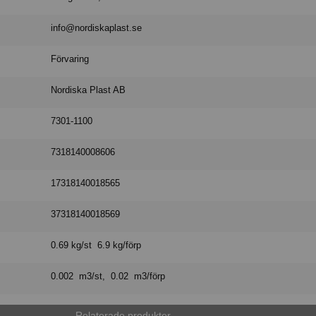
info@nordiskaplast.se
Förvaring
Nordiska Plast AB
7301-1100
7318140008606
17318140018565
37318140018569
0.69 kg/st 6.9 kg/förp
0.002 m3/st, 0.02 m3/förp
Relaterade produkter