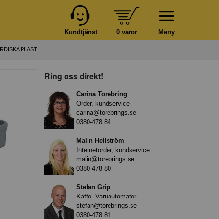
Kundtjänst
0 varor
Meny
RDISKA PLAST
Ring oss direkt!
Carina Torebring
Order, kundservice
carina@torebrings.se
0380-478 84
Malin Hellström
Internetorder, kundservice
malin@torebrings.se
0380-478 80
Stefan Grip
Kaffe- Varuautomater
stefan@torebrings.se
0380-478 81