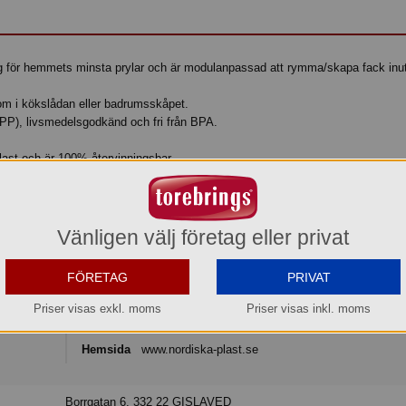
g för hemmets minsta prylar och är modulanpassad att rymma/skapa fack inut
som i kökslådan eller badrumsskåpet.
(PP), livsmedelsgodkänd och fri från BPA.
ast och är 100% återvinningsbar.
Vänligen välj företag eller privat
Nordiska Plast
FÖRETAG
PRIVAT
Nordiska Plast AB
Priser visas exkl. moms
Priser visas inkl. moms
Telefon
0371-58 61 00
Hemsida
www.nordiska-plast.se
Borrgatan 6, 332 22 GISLAVED