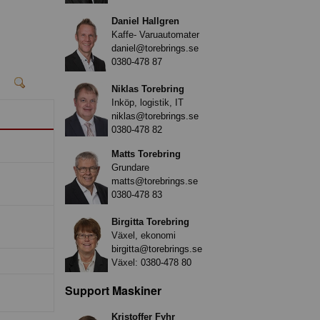
Daniel Hallgren
Kaffe- Varuautomater
daniel@torebrings.se
0380-478 87
Niklas Torebring
Inköp, logistik, IT
niklas@torebrings.se
0380-478 82
Matts Torebring
Grundare
matts@torebrings.se
0380-478 83
Birgitta Torebring
Växel, ekonomi
birgitta@torebrings.se
Växel:
0380-478 80
Support Maskiner
Kristoffer Fyhr