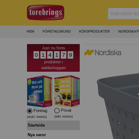
HEM
FÖRETAGSKUND
KÖKSPRODUKTER
NORDISKA 
Just nu finns
0
1
4
1
7
9
produkter i
webbshoppen
Privat
Företag
(inkl. moms)
(exkl. moms)
Startsida
Nya varor