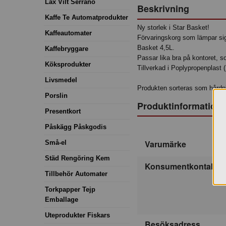
Lax Vilt Serrano
Beskrivning
Kaffe Te Automatprodukter
Ny storlek i Star Basket!
Kaffeautomater
Förvaringskorg som lämpar si
Basket 4,5L.
Kaffebryggare
Passar lika bra på kontoret, 
Köksprodukter
Tillverkad i Poplypropenplast 
Livsmedel
Produkten sorteras som hårdpl
Porslin
Produktinformation
Presentkort
Påskägg Påskgodis
Varumärke
Små-el
Städ Rengöring Kem
Konsumentkontakt
Tillbehör Automater
Torkpapper Tejp
Emballage
Uteprodukter Fiskars
Besöksadress