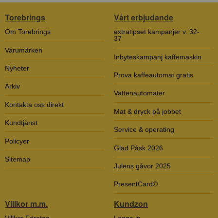
Torebrings
Vårt erbjudande
Om Torebrings
extratipset kampanjer v. 32-
37
Varumärken
Inbyteskampanj kaffemaskin
Nyheter
Prova kaffeautomat gratis
Arkiv
Vattenautomater
Kontakta oss direkt
Mat & dryck på jobbet
Kundtjänst
Service & operating
Policyer
Glad Påsk 2026
Sitemap
Julens gåvor 2025
PresentCard©
Villkor m.m.
Kundzon
Villkor Företag
Logga in