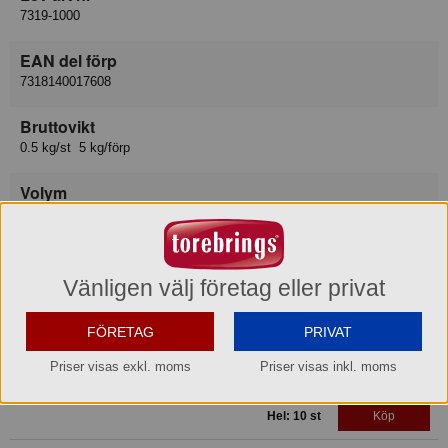
7319-1000
EAN del förp
7318140017608
Bruttovikt
0.5 kg/st 5 kg/förp
Volym
0.023 m3/st, 0.23 m3/förp
Relaterade produkter
Vänligen välj företag eller privat
Förvaringskorg Star Basket 1 L Antracitgrå Nordiska
Plast
FÖRETAG
PRIVAT
73011100 Lager: 8
Priser visas exkl. moms
Priser visas inkl. moms
Del: 1 st
Köp
Hel: 10 st
Köp