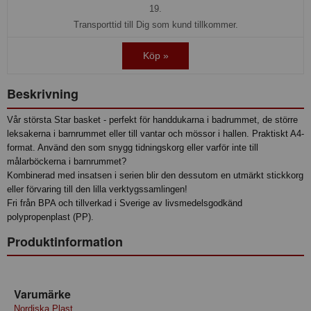
19.
Transporttid till Dig som kund tillkommer.
Köp »
Beskrivning
Vår största Star basket - perfekt för handdukarna i badrummet, de större
leksakerna i barnrummet eller till vantar och mössor i hallen. Praktiskt A4-
format. Använd den som snygg tidningskorg eller varför inte till
målarböckerna i barnrummet?
Kombinerad med insatsen i serien blir den dessutom en utmärkt stickkorg
eller förvaring till den lilla verktygssamlingen!
Fri från BPA och tillverkad i Sverige av livsmedelsgodkänd
polypropenplast (PP).
Produktinformation
Varumärke
Nordiska Plast