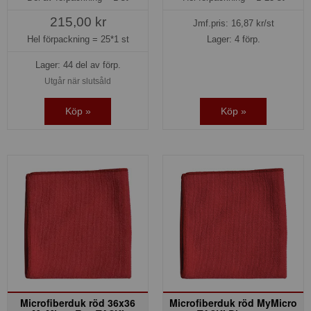
215,00 kr
Jmf.pris:
16,87
kr/st
Hel förpackning =
25*1 st
Lager: 4 förp.
Lager: 44 del av förp.
Utgår när slutsåld
Köp »
Köp »
Microfiberduk röd 36x36
Microfiberduk röd MyMicro