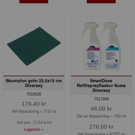
Skurnylon grön 22,5x15 cm
SmartDose
Diversey
Refillsprayflaskor Suma
Diversey
7515026
7517494
176,40 kr
46,00 kr
Hel förpackning =
1*10 st
Del av förpackning =
750 ml
Jmf.pris:
17,64
kr/st
276,00 kr
Lagerinfo »
Hel förpackning =
6*750 ml