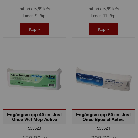
Jmf.pris:
5,99
kr/st
Jmf.pris:
5,99
kr/st
Lager: 9 förp.
Lager: 11 förp.
Köp »
Köp »
Engångsmopp 40 cm Just
Engångsmopp 60 cm Just
Once Wet Mop Activa
Once Special Activa
535523
535524