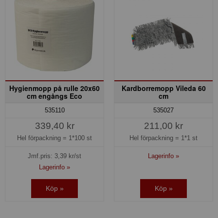
Hygienmopp på rulle 20x60
Kardborremopp Vileda 60
cm engångs Eco
cm
535110
535027
339,40 kr
211,00 kr
Hel förpackning =
1*100 st
Hel förpackning =
1*1 st
Jmf.pris:
3,39
kr/st
Lagerinfo »
Lagerinfo »
Köp »
Köp »