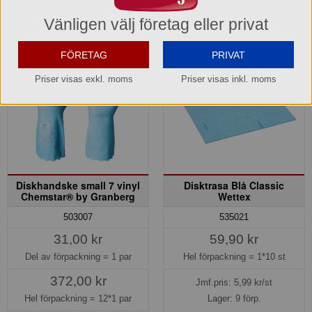
Vänligen välj företag eller privat
FÖRETAG
PRIVAT
Priser visas exkl. moms
Priser visas inkl. moms
Diskhandske small 7 vinyl
Disktrasa Blå Classic
Chemstar® by Granberg
Wettex
503007
535021
31,00 kr
59,90 kr
Del av förpackning =
1 par
Hel förpackning =
1*10 st
372,00 kr
Jmf.pris:
5,99
kr/st
Hel förpackning =
12*1 par
Lager: 9 förp.