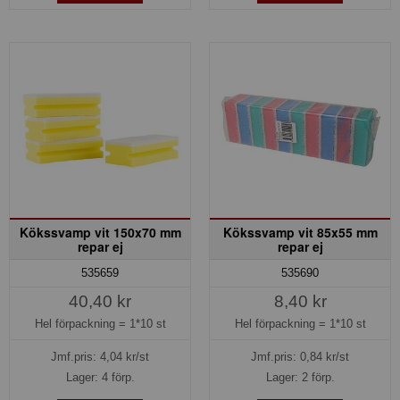
Kökssvamp vit 150x70 mm
Kökssvamp vit 85x55 mm
repar ej
repar ej
535659
535690
40,40 kr
8,40 kr
Hel förpackning =
1*10 st
Hel förpackning =
1*10 st
Jmf.pris:
4,04
kr/st
Jmf.pris:
0,84
kr/st
Lager: 4 förp.
Lager: 2 förp.