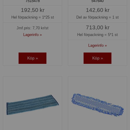
7515478
547640
192,50 kr
142,60 kr
Hel förpackning =
1*25 st
Del av förpackning =
1 st
713,00 kr
Jmf.pris:
7,70
kr/st
Lagerinfo »
Hel förpackning =
5*1 st
Lagerinfo »
Köp »
Köp »