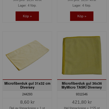
Lager: 4 förp.
Lager: 4 förp.
Köp »
Köp »
Microfiberduk gul 31x32 cm
Microfiberduk gul 36x36
Diversey
MyMicro TASKI Diversey
244293
9311546
8,60 kr
421,80 kr
Del av förpackning =
1 st
Hel förpackning =
1*25 st