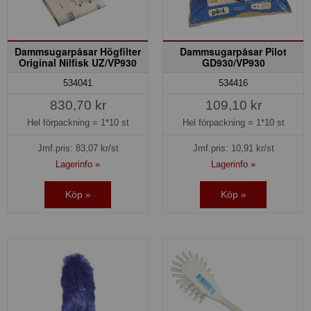
Dammsugarpåsar Högfilter
Dammsugarpåsar Pilot
Original Nilfisk UZ/VP930
GD930/VP930
534041
534416
830,70 kr
109,10 kr
Hel förpackning =
1*10 st
Hel förpackning =
1*10 st
Jmf.pris:
83,07
kr/st
Jmf.pris:
10,91
kr/st
Lagerinfo »
Lagerinfo »
Köp »
Köp »