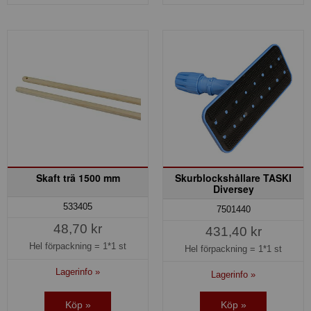
Skaft trä 1500 mm
Skurblockshållare TASKI
Diversey
533405
7501440
48,70 kr
431,40 kr
Hel förpackning =
1*1 st
Hel förpackning =
1*1 st
Lagerinfo »
Lagerinfo »
Köp »
Köp »