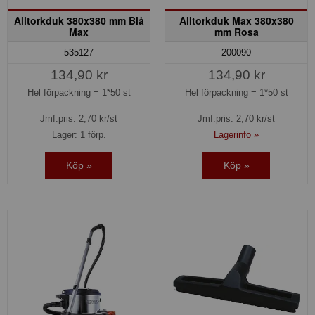
Alltorkduk 380x380 mm Blå
Alltorkduk Max 380x380
Max
mm Rosa
535127
200090
134,90 kr
134,90 kr
Hel förpackning =
1*50 st
Hel förpackning =
1*50 st
Jmf.pris:
2,70
kr/st
Jmf.pris:
2,70
kr/st
Lager: 1 förp.
Lagerinfo »
Köp »
Köp »