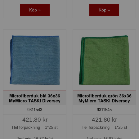
Köp »
Köp »
Microfiberduk blå 36x36
Microfiberduk grön 36x36
MyMicro TASKI Diversey
MyMicro TASKI Diversey
9311543
9311545
421,80 kr
421,80 kr
Hel förpackning =
1*25 st
Hel förpackning =
1*25 st
Jmf.pris:
16,87
kr/st
Jmf.pris:
16,87
kr/st