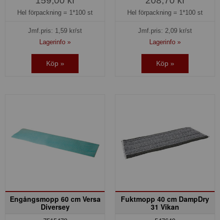
159,00 kr
208,70 kr
Hel förpackning =
1*100 st
Hel förpackning =
1*100 st
Jmf.pris:
1,59
kr/st
Jmf.pris:
2,09
kr/st
Lagerinfo »
Lagerinfo »
Köp »
Köp »
Engångsmopp 60 cm Versa
Fuktmopp 40 cm DampDry
Diversey
31 Vikan