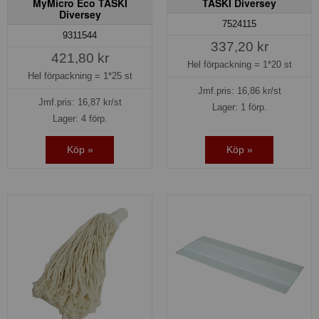
MyMicro Eco TASKI
TASKI Diversey
Diversey
7524115
9311544
337,20 kr
421,80 kr
Hel förpackning =
1*20 st
Hel förpackning =
1*25 st
Jmf.pris:
16,86
kr/st
Jmf.pris:
16,87
kr/st
Lager: 1 förp.
Lager: 4 förp.
Köp »
Köp »