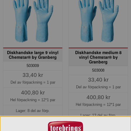
Diskhandske large 9 vinyl
Diskhandske medium 8
Chemstar® by Granberg
vinyl Chemstar® by
Granberg
503009
503008
33,40 kr
33,40 kr
Del av förpackning =
1 par
Del av förpackning =
1 par
400,80 kr
400,80 kr
Hel förpackning =
12*1 par
Hel förpackning =
12*1 par
Lager: 8 del av förp.
Lager: 13 del av förp.
Köp »
Köp »