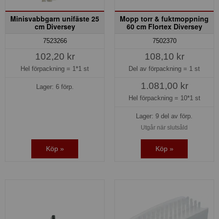
Minisvabbgarn unifäste 25
Mopp torr & fuktmoppning
cm Diversey
60 cm Flortex Diversey
7523266
7502370
102,20 kr
108,10 kr
Hel förpackning =
1*1 st
Del av förpackning =
1 st
1.081,00 kr
Lager: 6 förp.
Hel förpackning =
10*1 st
Lager: 9 del av förp.
Utgår när slutsåld
Köp »
Köp »