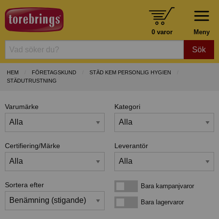
0 varor
Meny
Sök
HEM
FÖRETAGSKUND
STÄD KEM PERSONLIG HYGIEN
STÄDUTRUSTNING
Varumärke
Kategori
Certifiering/Märke
Leverantör
Sortera efter
Bara kampanjvaror
Bara kampanjvaror
Bara lagervaror
Bara lagervaror