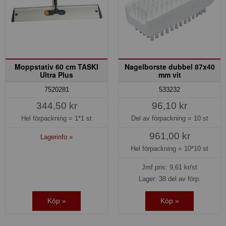
Moppstativ 60 cm TASKI
Nagelborste dubbel 87x40
Ultra Plus
mm vit
7520281
533232
344,50 kr
96,10 kr
Hel förpackning =
1*1 st
Del av förpackning =
10 st
961,00 kr
Lagerinfo »
Hel förpackning =
10*10 st
Jmf.pris:
9,61
kr/st
Lager: 38 del av förp.
Köp »
Köp »