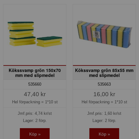
Kökssvamp grön 150x70
Kökssvamp grön 85x55 mm
mm med slipmedel
med slipmedel
535660
535663
47,40 kr
16,00 kr
Hel förpackning =
1*10 st
Hel förpackning =
1*10 st
Jmf.pris:
4,74
kr/st
Jmf.pris:
1,60
kr/st
Lager: 2 förp.
Lager: 2 förp.
Köp »
Köp »