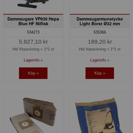
Dammsugare VP930 Hepa
Dammsugarmunstycke
Blue HF Nilfisk
Light Borst Ø32 mm
534273
535366
5.927,10 kr
189,20 kr
Hel förpackning =
1*1 st
Hel förpackning =
1*1 st
Lagerinfo »
Lagerinfo »
Köp »
Köp »