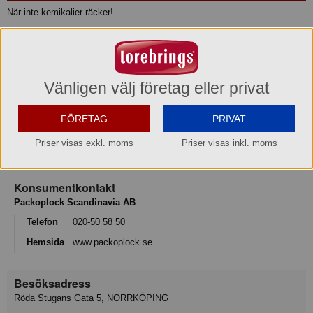
När inte kemikalier räcker!
• WC Rengöringsblock tar bort kraftiga kalkavlagringar, mögel, rost i
toalettstolar och handfat utan kemikalier.
• Repar inte när det används blött.
• Tillverkat av pimpsten.
Vänligen välj företag eller privat
• Inga bakterier kan överleva i blocket hygieniskt.
• Blocket sitter på ett greppvänligt handtag.
FÖRETAG
PRIVAT
Produktinformation
Priser visas exkl. moms
Priser visas inkl. moms
Konsumentkontakt
Packoplock Scandinavia AB
Telefon
020-50 58 50
Hemsida
www.packoplock.se
Besöksadress
Röda Stugans Gata 5, NORRKÖPING