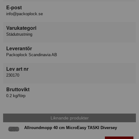
E-post
info@packoplock.se
Varukategori
Städutrustning
Leverantör
Packoplock Scandinavia AB
Lev art nr
230170
Bruttovikt
0.2 kg/förp
Liknande produkter
Allroundmopp 40 cm MicroEasy TASKI Diversey