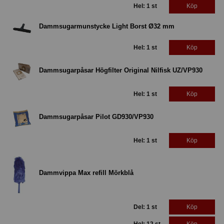
Hel: 1 st
Köp
Dammsugarmunstycke Light Borst Ø32 mm
Hel: 1 st
Köp
Dammsugarpåsar Högfilter Original Nilfisk UZ/VP930
Hel: 1 st
Köp
Dammsugarpåsar Pilot GD930/VP930
Hel: 1 st
Köp
Dammvippa Max refill Mörkblå
Del: 1 st
Köp
Hel: 12 st
Köp