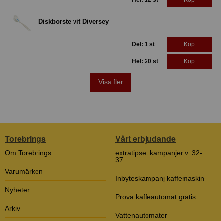
Diskborste vit Diversey
Del: 1 st
Köp
Hel: 20 st
Köp
Visa fler
Torebrings
Vårt erbjudande
Om Torebrings
extratipset kampanjer v. 32-
37
Varumärken
Inbyteskampanj kaffemaskin
Nyheter
Prova kaffeautomat gratis
Arkiv
Vattenautomater