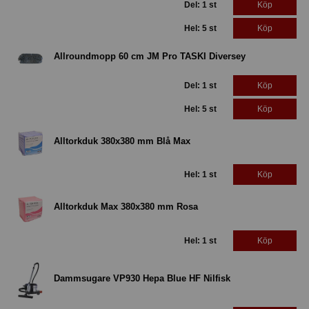
Del: 1 st
Köp
Hel: 5 st
Köp
Allroundmopp 60 cm JM Pro TASKI Diversey
Del: 1 st
Köp
Hel: 5 st
Köp
Alltorkduk 380x380 mm Blå Max
Hel: 1 st
Köp
Alltorkduk Max 380x380 mm Rosa
Hel: 1 st
Köp
Dammsugare VP930 Hepa Blue HF Nilfisk