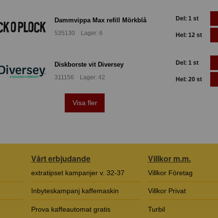
Del: 1 st
Dammvippa Max refill Mörkblå
535130 Lager: 6
Hel: 12 st
Del: 1 st
Diskborste vit Diversey
311156 Lager: 42
Hel: 20 st
Visa fler
Vårt erbjudande
Villkor m.m.
extratipset kampanjer v. 32-37
Villkor Företag
Inbyteskampanj kaffemaskin
Villkor Privat
Prova kaffeautomat gratis
Turbil