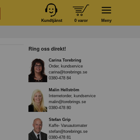
Kundtjänst
0 varor
Meny
Ring oss direkt!
Carina Torebring
Order, kundservice
carina@torebrings.se
0380-478 84
Malin Hellström
Internetorder, kundservice
malin@torebrings.se
0380-478 80
Stefan Grip
Kaffe- Varuautomater
stefan@torebrings.se
0380-478 81