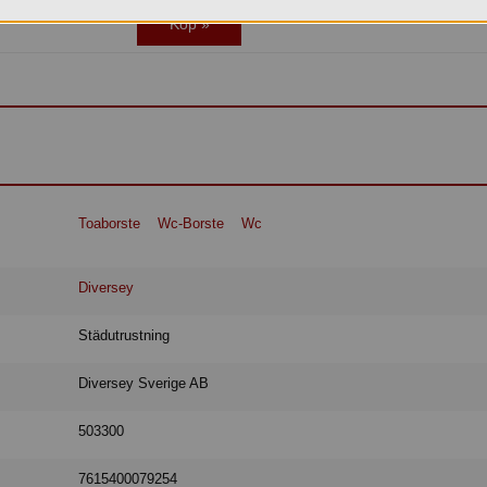
Köp »
Toaborste
Wc-Borste
Wc
Diversey
Städutrustning
Diversey Sverige AB
503300
7615400079254