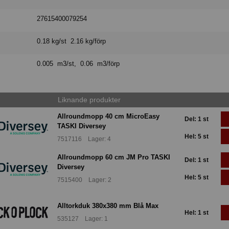
27615400079254
0.18 kg/st 2.16 kg/förp
0.005 m3/st, 0.06 m3/förp
Liknande produkter
Allroundmopp 40 cm MicroEasy
Del: 1 st
TASKI Diversey
Hel: 5 st
7517116 Lager: 4
Allroundmopp 60 cm JM Pro TASKI
Del: 1 st
Diversey
Hel: 5 st
7515400 Lager: 2
Alltorkduk 380x380 mm Blå Max
Hel: 1 st
535127 Lager: 1