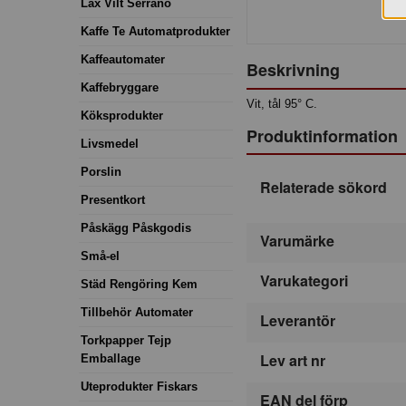
Lax Vilt Serrano
Kaffe Te Automatprodukter
Kaffeautomater
Beskrivning
Kaffebryggare
Vit, tål 95° C.
Köksprodukter
Produktinformation
Livsmedel
Porslin
Relaterade sökord
Presentkort
Påskägg Påskgodis
Varumärke
Små-el
Varukategori
Städ Rengöring Kem
Tillbehör Automater
Leverantör
Torkpapper Tejp
Lev art nr
Emballage
Uteprodukter Fiskars
EAN del förp