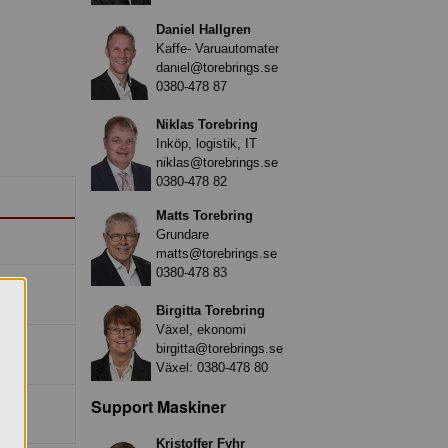
Daniel Hallgren
Kaffe- Varuautomater
daniel@torebrings.se
0380-478 87
Niklas Torebring
Inköp, logistik, IT
niklas@torebrings.se
0380-478 82
Matts Torebring
Grundare
matts@torebrings.se
0380-478 83
Birgitta Torebring
Växel, ekonomi
birgitta@torebrings.se
Växel:
0380-478 80
Support Maskiner
Kristoffer Fyhr