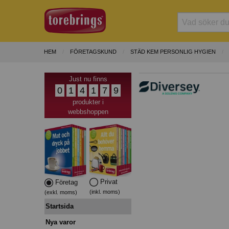
HEM
FÖRETAGSKUND
STÄD KEM PERSONLIG HYGIEN
Just nu finns
0
1
4
1
7
9
produkter i
webbshoppen
Privat
Företag
(inkl. moms)
(exkl. moms)
Startsida
Nya varor