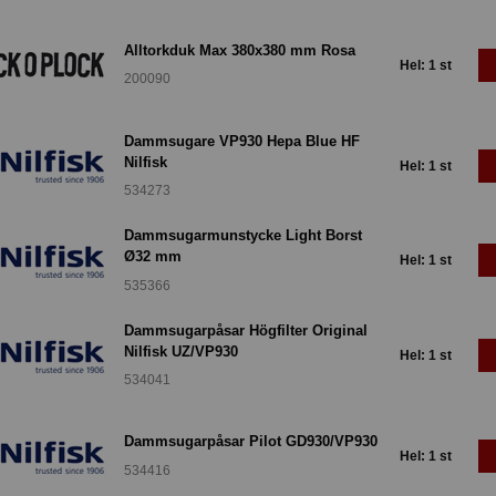
Alltorkduk Max 380x380 mm Rosa
Hel: 1 st
200090
Dammsugare VP930 Hepa Blue HF
Nilfisk
Hel: 1 st
534273
Dammsugarmunstycke Light Borst
Ø32 mm
Hel: 1 st
535366
Dammsugarpåsar Högfilter Original
Nilfisk UZ/VP930
Hel: 1 st
534041
Dammsugarpåsar Pilot GD930/VP930
Hel: 1 st
534416