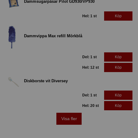
Dammsugarpåsar Pilot GD930/VP930
Hel: 1 st
Köp
Dammvippa Max refill Mörkblå
Del: 1 st
Köp
Hel: 12 st
Köp
Diskborste vit Diversey
Del: 1 st
Köp
Hel: 20 st
Köp
Visa fler