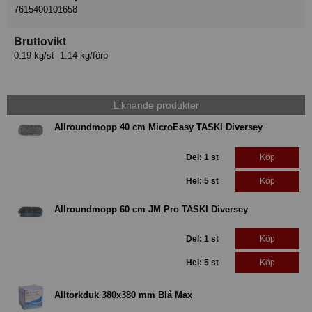
7615400101658
Bruttovikt
0.19 kg/st 1.14 kg/förp
Liknande produkter
Allroundmopp 40 cm MicroEasy TASKI Diversey
Del: 1 st
Köp
Hel: 5 st
Köp
Allroundmopp 60 cm JM Pro TASKI Diversey
Del: 1 st
Köp
Hel: 5 st
Köp
Alltorkduk 380x380 mm Blå Max