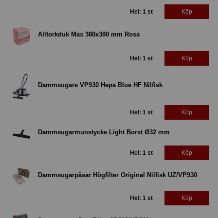
Hel: 1 st
Köp
Alltorkduk Max 380x380 mm Rosa
Hel: 1 st
Köp
Dammsugare VP930 Hepa Blue HF Nilfisk
Hel: 1 st
Köp
Dammsugarmunstycke Light Borst Ø32 mm
Hel: 1 st
Köp
Dammsugarpåsar Högfilter Original Nilfisk UZ/VP930
Hel: 1 st
Köp